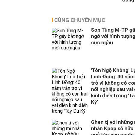
CÙNG CHUYÊN MỤC
Sơn Tùng M-TP gâ
ngờ với hình tượn
cực ngầu
'Tôn Ngộ Không' L
Linh Đồng: 40 năm
trở vì không có con
nối nghiệp sau vai 
kinh điển trong 'T
Ký'
Ghen tị với những
nhân Kpop sở hữu 
quả táo' vạn người