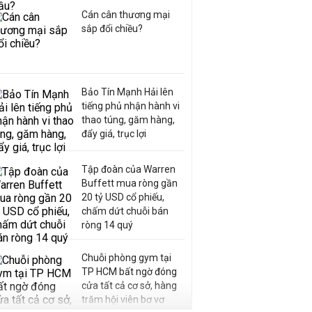
Cán cân thương mại
sắp đổi chiều?
Bảo Tín Mạnh Hải lên
tiếng phủ nhận hành vi
thao túng, găm hàng,
đẩy giá, trục lợi
Tập đoàn của Warren
Buffett mua ròng gần
20 tỷ USD cổ phiếu,
chấm dứt chuỗi bán
ròng 14 quý
Chuỗi phòng gym tại
TP HCM bất ngờ đóng
cửa tất cả cơ sở, hàng
trăm hội viên bơ vơ