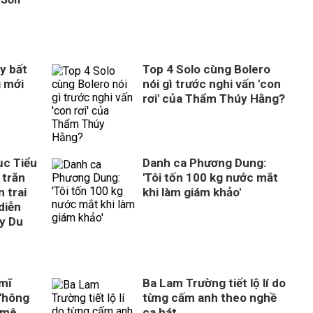
y bất
Top 4 Solo cùng Bolero
g mới
nói gì trước nghi vấn 'con
rơi' của Thẩm Thúy Hằng?
ục Tiểu
Danh ca Phương Dung:
 trăn
'Tôi tốn 100 kg nước mắt
 trai
khi làm giám khảo'
diễn
ây Du
 mĩ
Ba Lam Trường tiết lộ lí do
'hông
từng cấm anh theo nghề
 mê
ca hát