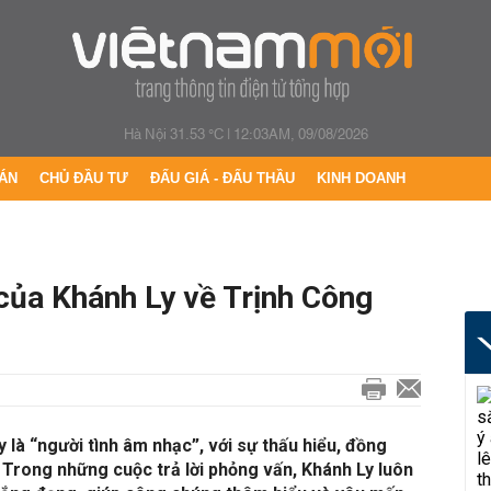
Hà Nội 31.53 °C
|
12:03AM, 09/08/2026
ÁN
CHỦ ĐẦU TƯ
ĐẤU GIÁ - ĐẤU THẦU
KINH DOANH
của Khánh Ly về Trịnh Công
 là “người tình âm nhạc”, với sự thấu hiểu, đồng
. Trong những cuộc trả lời phỏng vấn, Khánh Ly luôn