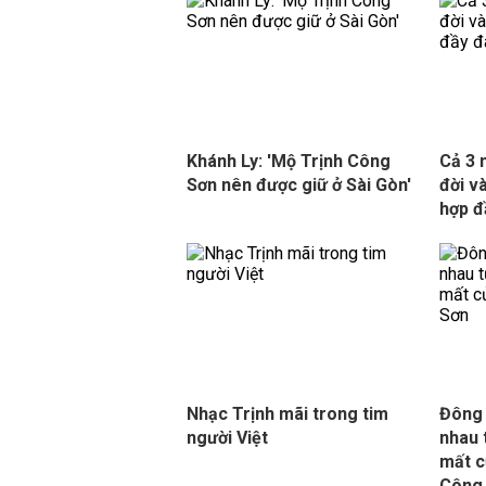
Khánh Ly: 'Mộ Trịnh Công
Cả 3 
Sơn nên được giữ ở Sài Gòn'
đời v
hợp đ
Nhạc Trịnh mãi trong tim
Đông 
người Việt
nhau 
mất c
Công