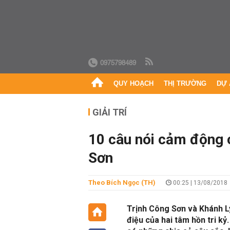
0975798489
QUY HOẠCH
THỊ TRƯỜNG
DỰ 
GIẢI TRÍ
10 câu nói cảm động 
Sơn
Theo Bích Ngọc (TH)
00:25 | 13/08/2018
Trịnh Công Sơn và Khánh Ly
điệu của hai tâm hồn tri kỷ