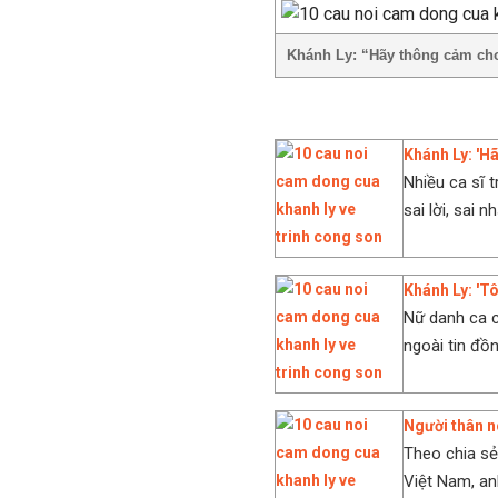
Khánh Ly: “Hãy thông cảm cho
Khánh Ly: 'H
Nhiều ca sĩ t
sai lời, sai n
Khánh Ly: 'T
Nữ danh ca c
ngoài tin đồn
Người thân nó
Theo chia sẻ
Việt Nam, anh