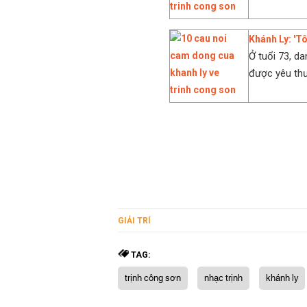
Khánh Ly: 'Tô
Ở tuổi 73, d
được yêu thư
GIẢI TRÍ
TAG:
trịnh công sơn
nhạc trịnh
khánh ly