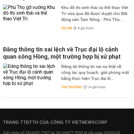
Khu đô thị sinh thái và thể thao Việt
Trì vừa qua đã được duyệt cho Bất
động sản Tam Nông - Phú Thọ...
DỰ ÁN
9 giờ trước
Đăng thông tin sai lệch về Trục đại lộ cảnh
quan sông Hồng, một trường hợp bị xử phạt
Đăng tải thông tin sai sự thật về
công tác quy hoạch, giải phóng mặt
bằng thực hiện Trục đại lộ...
THỊ TRƯỜNG
14 giờ trước
TRANG TTĐTTH CỦA CÔNG TY VIETNEWSCORP
Giấy phép số 3324/GP-TTĐT do Sở VH&TT TPHCM cấp ngày 20/3/2026