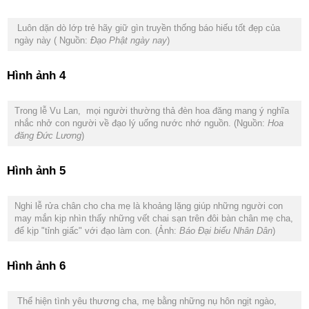
Luôn dặn dò lớp trẻ hãy giữ gìn truyền thống báo hiếu tốt đẹp của
ngày này ( Nguồn:
Đạo Phật ngày nay
)
Hình ảnh 4
Trong lễ Vu Lan, mọi người thường thả đèn hoa đăng mang ý nghĩa
nhắc nhở con người về đạo lý uống nước nhớ nguồn. (Nguồn:
Hoa
đăng Đức Lương
)
Hình ảnh 5
Nghi lễ rửa chân cho cha mẹ là khoảng lặng giúp những người con
may mắn kịp nhìn thấy những vết chai sạn trên đôi bàn chân mẹ cha,
để kịp "tỉnh giấc" với đạo làm con. (Ảnh:
Báo Đại biểu Nhân Dân
)
Hình ảnh 6
Thể hiện tình yêu thương cha, mẹ bằng những nụ hôn ngịt ngào,