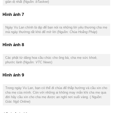
giản dị nhất (Nguồn:
bTaskee
)
Hình ảnh 7
Ngày Vu Lan chính là dịp để bạn nói ra những lời yêu thương cha mẹ
mà ngày thường rất khó để mở lời (Nguồn:
Chùa Hoằng Pháp
)
Hình ảnh 8
Các phật từ dâng hoa cầu chúc cho ông bà, cha mẹ sức khoẻ,
phước lành (Nguồn:
VTC News
)
Hình ảnh 9
Trong ngày Vu Lan, bạn có thể đi chùa để thắp hường và cầu xin cho
cha mẹ của mình. Còn với những ai không may mắn khi cha mẹ qua
đời hãy cầu xin cho cha mẹ được an nghỉ nơi suối vàng. ( Nguồn:
Giác Ngộ Online
)