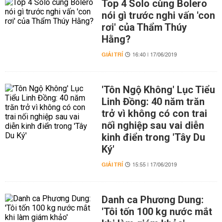
Top 4 Solo cùng Bolero
nói gì trước nghi vấn 'con
rơi' của Thẩm Thúy
Hằng?
GIẢI TRÍ
16:40 | 17/06/2019
'Tôn Ngộ Không' Lục Tiểu
Linh Đồng: 40 năm trăn
trở vì không có con trai
nối nghiệp sau vai diễn
kinh điển trong 'Tây Du
Ký'
GIẢI TRÍ
15:55 | 17/06/2019
Danh ca Phương Dung:
'Tôi tốn 100 kg nước mắt