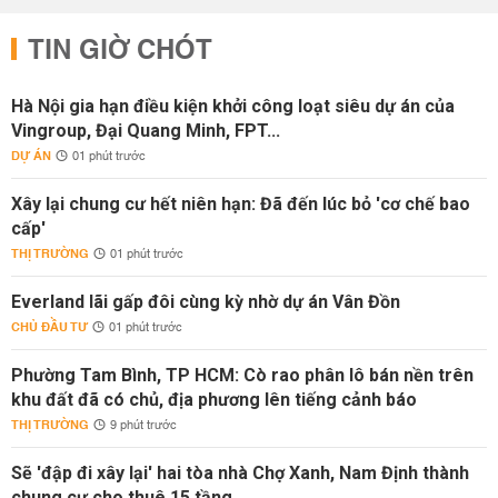
TIN GIỜ CHÓT
Hà Nội gia hạn điều kiện khởi công loạt siêu dự án của
Vingroup, Đại Quang Minh, FPT...
DỰ ÁN
01 phút trước
Xây lại chung cư hết niên hạn: Đã đến lúc bỏ 'cơ chế bao
cấp'
THỊ TRƯỜNG
01 phút trước
Everland lãi gấp đôi cùng kỳ nhờ dự án Vân Đồn
CHỦ ĐẦU TƯ
01 phút trước
Phường Tam Bình, TP HCM: Cò rao phân lô bán nền trên
khu đất đã có chủ, địa phương lên tiếng cảnh báo
THỊ TRƯỜNG
9 phút trước
Sẽ 'đập đi xây lại' hai tòa nhà Chợ Xanh, Nam Định thành
chung cư cho thuê 15 tầng