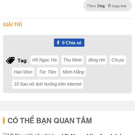
Theo
Zing
Copy link
GIẢI TRÍ
0
Chia sẻ
Hồ Ngọc Hà
Thu Minh
đông nhi
Chi pu
Tag:
Hari Won
Tóc Tiên
Minh Hằng
10 Sao nữ ảnh hưởng trên internet
CÓ THỂ BẠN QUAN TÂM