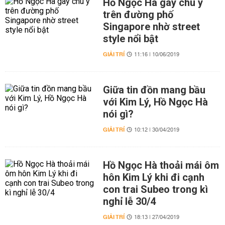
Hồ Ngọc Hà gây chú ý
trên đường phố
Singapore nhờ street
style nổi bật
GIẢI TRÍ
11:16 | 10/06/2019
Giữa tin đồn mang bầu
với Kim Lý, Hồ Ngọc Hà
nói gì?
GIẢI TRÍ
10:12 | 30/04/2019
Hồ Ngọc Hà thoải mái ôm
hôn Kim Lý khi đi cạnh
con trai Subeo trong kì
nghỉ lễ 30/4
GIẢI TRÍ
18:13 | 27/04/2019