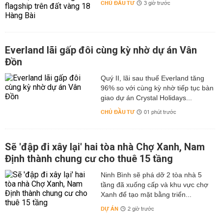
CHỦ ĐẦU TƯ
3 giờ trước
Everland lãi gấp đôi cùng kỳ nhờ dự án Vân
Đồn
Quý II, lãi sau thuế Everland tăng
96% so với cùng kỳ nhờ tiếp tục bàn
giao dự án Crystal Holidays...
CHỦ ĐẦU TƯ
01 phút trước
Sẽ 'đập đi xây lại' hai tòa nhà Chợ Xanh, Nam
Định thành chung cư cho thuê 15 tầng
Ninh Bình sẽ phá dỡ 2 tòa nhà 5
tầng đã xuống cấp và khu vực chợ
Xanh để tạo mặt bằng triển...
DỰ ÁN
2 giờ trước