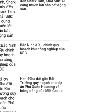
đến Shark Tam, Khải Silk: Ai
đồng khoản phải thu từ
cũng muốn lấn sân bất động
Bamboo Airways
sản
Bắc Ninh điều chỉnh quy
hoạch khu công nghiệp của
KBC
Hơn 49ha đất gần Bãi
Trường quy hoạch cho dự
án Phú Quốc Housing và
bóng dáng của MIK Group