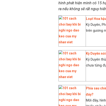
hình phát hiện mình có 15 hạ
ra nếu không sẽ rất nguy hiể
Loạt Hoa hậu
Kỳ Duyên, Ph
trên gương mặ
Kỳ Duyên nói 
Kỳ Duyên th
chưa từng đụ
Phía sau chi
đáy?
Mới đây, hìn