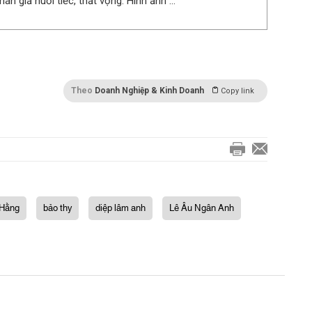
hán giả nuối tiếc, thất vọng. Hình ảnh ...
Theo
Doanh Nghiệp & Kinh Doanh
Copy link
 Hằng
bảo thy
diệp lâm anh
Lê Âu Ngân Anh