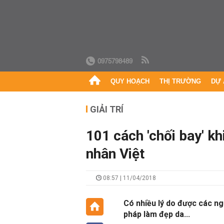
0975798489
QUY HOẠCH
THỊ TRƯỜNG
DỰ 
GIẢI TRÍ
101 cách 'chối bay' k
nhân Việt
08:57 | 11/04/2018
Có nhiều lý do được các ng
pháp làm đẹp da...