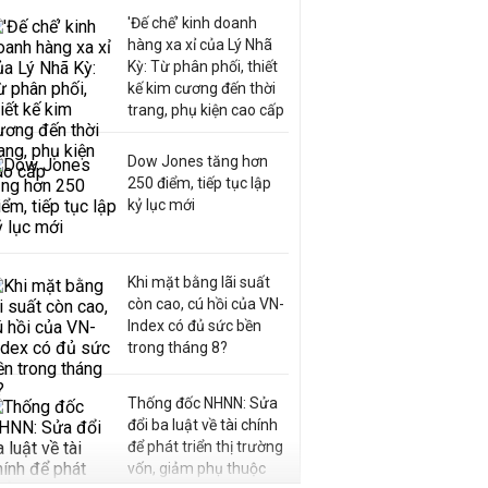
'Đế chế’ kinh doanh
hàng xa xỉ của Lý Nhã
Kỳ: Từ phân phối, thiết
kế kim cương đến thời
trang, phụ kiện cao cấp
Dow Jones tăng hơn
250 điểm, tiếp tục lập
kỷ lục mới
Khi mặt bằng lãi suất
còn cao, cú hồi của VN-
Index có đủ sức bền
trong tháng 8?
Thống đốc NHNN: Sửa
đổi ba luật về tài chính
để phát triển thị trường
vốn, giảm phụ thuộc