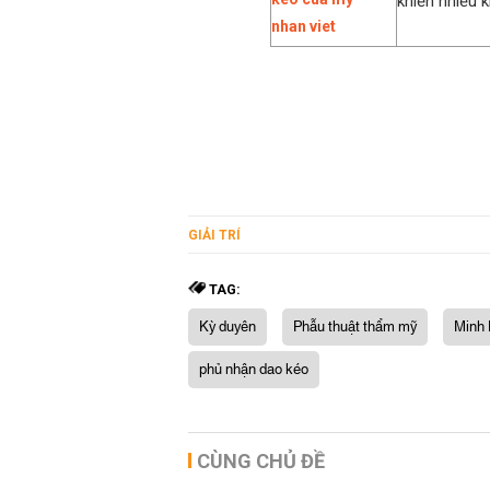
khiến nhiều k
GIẢI TRÍ
TAG:
Kỳ duyên
Phẫu thuật thẩm mỹ
Minh
phủ nhận dao kéo
CÙNG CHỦ ĐỀ