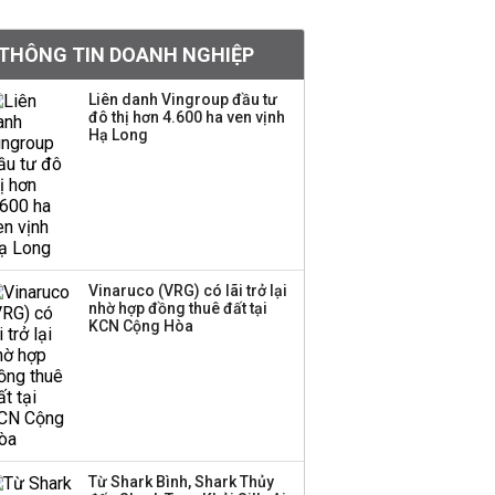
vào ngân hàng
THÔNG TIN DOANH NGHIỆP
Quan chức Fed: 'Đã đến
lúc tăng lãi suất, người
dân vẫn bám trụ được
Liên danh Vingroup đầu tư
đô thị hơn 4.600 ha ven vịnh
thôi'
Hạ Long
13 doanh nghiệp trên
sàn nắm hơn 21 tỷ USD
tiền nhàn rỗi, gần bằng
quy mô tiền gửi khách
hàng tại ACB
Vinaruco (VRG) có lãi trở lại
nhờ hợp đồng thuê đất tại
Doanh nghiệp điện sở
KCN Cộng Hòa
hữu gần 25.000 tỷ đồng
tài sản tiếp tục kiện
toàn nhân sự cấp cao
Doanh nghiệp dịch vụ
hàng không trích lập dự
Từ Shark Bình, Shark Thủy
phòng hàng nghìn tỷ