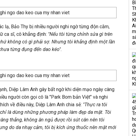
c lạ, Bảo Thy bị nhiều người nghi ngờ từng độn cằm,
ữ ca sĩ, cô khẳng định:
"Nếu tôi từng chỉnh sửa gì trên
chứ không có gì phải sợ. Nhưng tôi khẳng định một lần
 chưa từng đụng đến dao kéo".
nh, Diệp Lâm Anh gây bất ngờ khi diện mạo ngày càng
Nhiều người còn gọi cô là "Park Bom bản Việt" và nghi
thích về điều này, Diệp Lâm Anh chia sẻ:
"Thực ra tôi
 chỉ là dùng những phương pháp làm đẹp da mặt. Tôi
ăng thẳng, không ăn ngủ được rồi sút cân nên tôi
hưng do da nhạy cảm, tôi bị kích ứng thuốc nên mặt mới