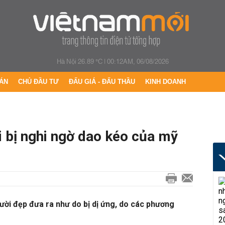
Hà Nội 26.89 °C
|
00:12AM, 06/08/2026
ÁN
CHỦ ĐẦU TƯ
ĐẤU GIÁ - ĐẤU THẦU
KINH DOANH
hi bị nghi ngờ dao kéo của mỹ
ười đẹp đưa ra như do bị dị ứng, do các phương