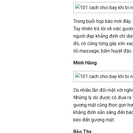
Trong buổi họp báo mới đây,
Tuy nhiên trả lời về việc gươ
người đẹp khẳng định chỉ dù
đó, cô cũng từng gây xôn xao
lối massage, bấm huyệt đặc b
Minh Hằng
Dù nhiều lần đối mặt với ngh
Những lý do được cô đưa ra l
gương mặt cũng thon gọn hơn
khẳng định sẵn sàng đến bác
kéo đến gương mặt.
Bảo Thy