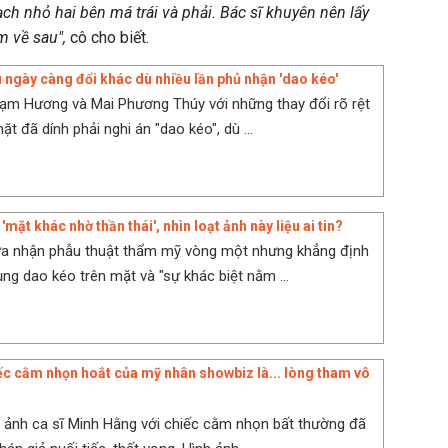
ch nhỏ hai bên má trái và phải. Bác sĩ khuyên nên lấy
m về sau",
cô cho biết.
 ngày càng đổi khác dù nhiều lần phủ nhận 'dao kéo'
ạm Hương và Mai Phương Thúy với những thay đổi rõ rệt
t đã dính phải nghi án "dao kéo", dù ...
'mặt khác nhờ thần thái', nhìn loạt ảnh này liệu ai tin?
ừa nhận phẫu thuật thẩm mỹ vòng một nhưng khẳng định
ng dao kéo trên mặt và "sự khác biệt nằm ...
ếc cằm nhọn hoắt của mỹ nhân showbiz là... lòng tham vô
h ảnh ca sĩ Minh Hằng với chiếc cằm nhọn bất thường đã