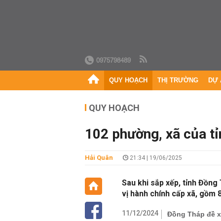
0975798489
QUY HOẠCH
THỊ TRƯỜNG
DỰ 
QUY HOẠCH
102 phường, xã của t
Hải Quân
21:34 | 19/06/2025
Sau khi sắp xếp, tỉnh Đồn
vị hành chính cấp xã, gồm 8
11/12/2024
Đồng Tháp đề x