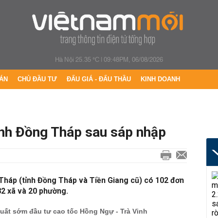
Hà Nội 25.35 °C
|
09:48PM, 06/08/2026
ÁN
CHỦ ĐẦU TƯ
ĐẤU GIÁ - ĐẤU THẦU
KINH DOANH
ỉnh Đồng Tháp sau sáp nhập
g Tháp (tỉnh Đồng Tháp và Tiền Giang cũ) có 102 đơn
2 xã và 20 phường.
uất sớm đầu tư cao tốc Hồng Ngự - Trà Vinh