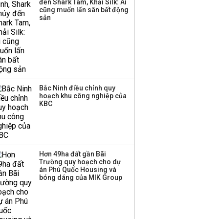
đến Shark Tam, Khải Silk: Ai
cũng muốn lấn sân bất động
Thị trường thường
sản
‘phất lên’ trong tháng 8,
nhóm ngành nào có
tiềm năng dẫn sóng?
Bắc Ninh điều chỉnh quy
hoạch khu công nghiệp của
KBC
Hơn 49ha đất gần Bãi
Trường quy hoạch cho dự
án Phú Quốc Housing và
bóng dáng của MIK Group