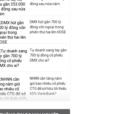
đồng sau nửa năm
DMX hút gần 700 tỷ
đồng vốn ngoại trong
phiên thứ hai lên HOSE
Tự doanh sang tay gần
700 tỷ đồng cổ phiếu
DMX cho ai?
NHNN cần tăng nắm
giữ bao nhiêu cổ phiếu
CTG để sở hữu tối thiểu
65% VietinBank?
VNPT nắm giữ hơn
62.000 tỷ đồng tiền