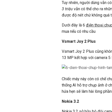
Tuy nhiên, người dùng vẫn có
3 triệu
vẫn có thể cho ra nhữ
được độ nét chứ không quá tệ
Dưới đây là 6
điện thoại chụp
mua nếu có nhu cầu
Vsmart Joy 2 Plus
Vsmart Joy 2 Plus cũng khôn
13 MP kết hợp với camera 5 
Chiếc máy này còn có chế chụ
thống AI hỗ trợ chụp ảnh ở c
hứa hẹn sẽ làm hài lòng phần
Nokia 3.2
Nokia 3.2 sở hữu bộ đôi came