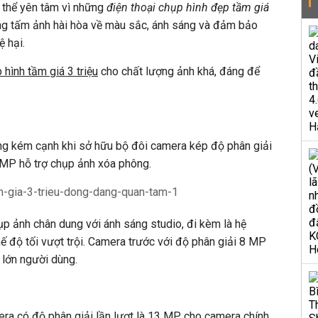
 thể yên tâm vì những
điện thoại chụp hình đẹp tầm giá
ng tấm ảnh hài hòa về màu sắc, ánh sáng và đảm bảo
 hại.
 hình tầm giá 3 triệu
cho chất lượng ảnh khá, đáng để
g kém cạnh khi sở hữu bộ đôi camera kép độ phân giải
MP hỗ trợ chụp ảnh xóa phông.
p ảnh chân dung với ánh sáng studio, đi kèm là hệ
hế độ tối vượt trội. Camera trước với độ phân giải 8 MP
 lớn người dùng.
ra có độ phân giải lần lượt là 13 MP cho camera chính