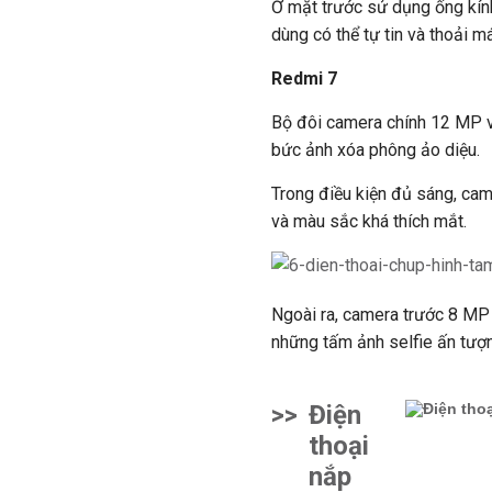
Ở mặt trước sử dụng ống kín
dùng có thể tự tin và thoải m
Redmi 7
Bộ đôi camera chính 12 MP 
bức ảnh xóa phông ảo diệu.
Trong điều kiện đủ sáng, came
và màu sắc khá thích mắt.
Ngoài ra, camera trước 8 MP 
những tấm ảnh selfie ấn tượ
>>
Điện
thoại
nắp