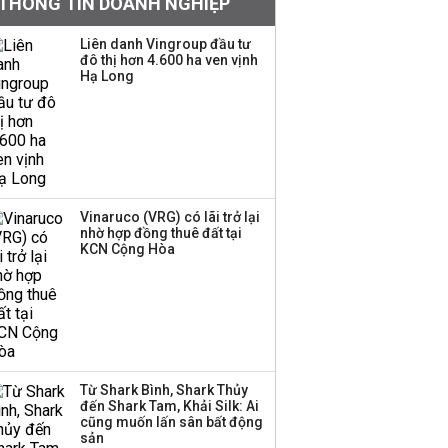
THÔNG TIN DOANH NGHIỆP
mặt, ngang ngửa MWG
Liên danh Vingroup đầu tư
đô thị hơn 4.600 ha ven vịnh
Hạ Long
Chuyên gia Phạm Xuân
Hoè chỉ ra 6 nguyên
nhân khiến dòng vốn
trong nền kinh tế còn
'tắc nghẽn'
Đề xuất miễn 30% thuế
Vinaruco (VRG) có lãi trở lại
thu nhập cho hộ kinh
nhờ hợp đồng thuê đất tại
KCN Cộng Hòa
doanh, doanh nghiệp
có doanh thu dưới 10 tỷ
đồng
BIDV sắp phát hành
gần 500 triệu cổ phiếu,
tăng vốn lên gần
Từ Shark Bình, Shark Thủy
77.800 tỷ
đến Shark Tam, Khải Silk: Ai
cũng muốn lấn sân bất động
sản