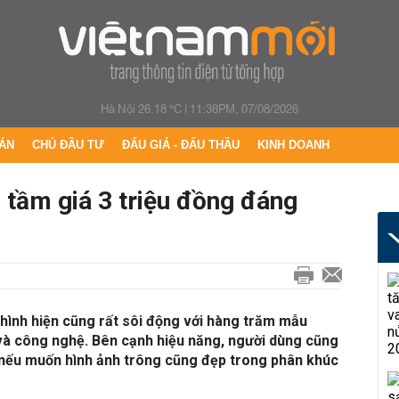
Hà Nội 26.18 °C
|
11:38PM, 07/08/2026
ÁN
CHỦ ĐẦU TƯ
ĐẤU GIÁ - ĐẤU THẦU
KINH DOANH
h tầm giá 3 triệu đồng đáng
 hình hiện cũng rất sôi động với hàng trăm mẫu
 và công nghệ. Bên cạnh hiệu năng, người dùng cũng
nếu muốn hình ảnh trông cũng đẹp trong phân khúc