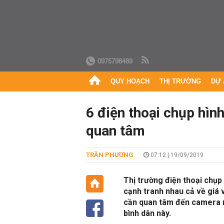
0975798489
QUY HOẠCH
THỊ TRƯỜNG
DỰ 
6 điện thoại chụp hìn
quan tâm
TRẦN PHƯƠNG
07:12 | 19/09/2019
Thị trường điện thoại chụp
cạnh tranh nhau cả về giá
cần quan tâm đến camera 
bình dân này.