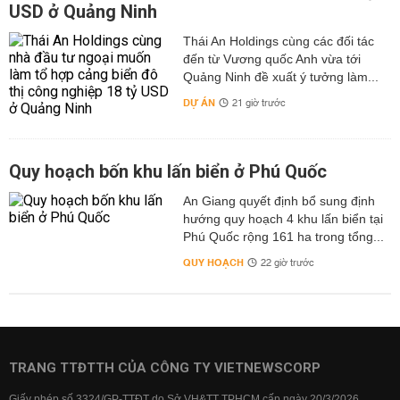
USD ở Quảng Ninh
Thái An Holdings cùng các đối tác
đến từ Vương quốc Anh vừa tới
Quảng Ninh đề xuất ý tưởng làm...
DỰ ÁN
21 giờ trước
Quy hoạch bốn khu lấn biển ở Phú Quốc
An Giang quyết định bổ sung định
hướng quy hoạch 4 khu lấn biển tại
Phú Quốc rộng 161 ha trong tổng...
QUY HOẠCH
22 giờ trước
TRANG TTĐTTH CỦA CÔNG TY VIETNEWSCORP
Giấy phép số 3324/GP-TTĐT do Sở VH&TT TPHCM cấp ngày 20/3/2026