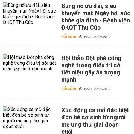
Bùng nổ ưu đãi, siêu
khuyến mại: Ngày hội sức
khỏe gia đình - Bệnh viện
ĐKQT Thu Cúc
LỐI SỐNG
16:34 | 27/06/2019
Hội thảo Đột phá công
nghệ trong điều trị sỏi
tiết niệu gây ấn tượng
mạnh
LỐI SỐNG
16:30 | 27/06/2019
Xúc động ca mổ đặc biệt
đón bé sơ sinh từ người
mẹ ung thư giai đoạn
cuối