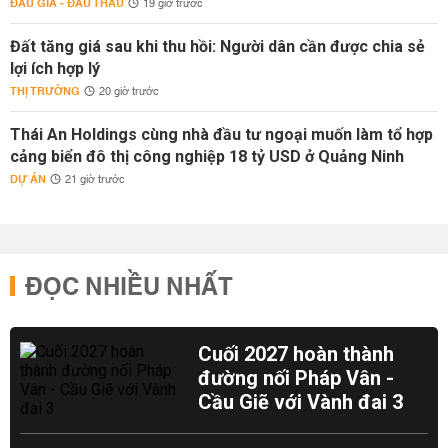
ĐẤU GIÁ - ĐẤU THẦU
19 giờ trước
Đất tăng giá sau khi thu hồi: Người dân cần được chia sẻ
lợi ích hợp lý
THỊ TRƯỜNG
20 giờ trước
Thái An Holdings cùng nhà đầu tư ngoại muốn làm tổ hợp
cảng biển đô thị công nghiệp 18 tỷ USD ở Quảng Ninh
DỰ ÁN
21 giờ trước
ĐỌC NHIỀU NHẤT
Cuối 2027 hoàn thành
đường nối Pháp Vân -
Cầu Giẽ với Vành đai 3