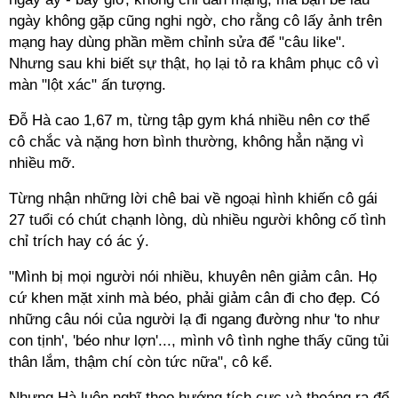
ngày không gặp cũng nghi ngờ, cho rằng cô lấy ảnh trên
mạng hay dùng phần mềm chỉnh sửa để "câu like".
Nhưng sau khi biết sự thật, họ lại tỏ ra khâm phục cô vì
màn "lột xác" ấn tượng.
Đỗ Hà cao 1,67 m, từng tập gym khá nhiều nên cơ thể
cô chắc và nặng hơn bình thường, không hẳn nặng vì
nhiều mỡ.
Từng nhận những lời chê bai về ngoại hình khiến cô gái
27 tuổi có chút chạnh lòng, dù nhiều người không cố tình
chỉ trích hay có ác ý.
"Mình bị mọi người nói nhiều, khuyên nên giảm cân. Họ
cứ khen mặt xinh mà béo, phải giảm cân đi cho đẹp. Có
những câu nói của người lạ đi ngang đường như 'to như
con tịnh', 'béo như lợn'..., mình vô tình nghe thấy cũng tủi
thân lắm, thậm chí còn tức nữa", cô kể.
Nhưng Hà luôn nghĩ theo hướng tích cực và thoáng ra để