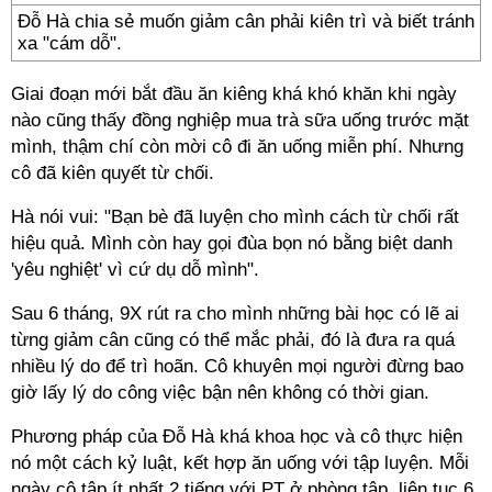
Đỗ Hà chia sẻ muốn giảm cân phải kiên trì và biết tránh
xa "cám dỗ".
Giai đoạn mới bắt đầu ăn kiêng khá khó khăn khi ngày
nào cũng thấy đồng nghiệp mua trà sữa uống trước mặt
mình, thậm chí còn mời cô đi ăn uống miễn phí. Nhưng
cô đã kiên quyết từ chối.
Hà nói vui: "Bạn bè đã luyện cho mình cách từ chối rất
hiệu quả. Mình còn hay gọi đùa bọn nó bằng biệt danh
'yêu nghiệt' vì cứ dụ dỗ mình".
Sau 6 tháng, 9X rút ra cho mình những bài học có lẽ ai
từng giảm cân cũng có thể mắc phải, đó là đưa ra quá
nhiều lý do để trì hoãn. Cô khuyên mọi người đừng bao
giờ lấy lý do công việc bận nên không có thời gian.
Phương pháp của Đỗ Hà khá khoa học và cô thực hiện
nó một cách kỷ luật, kết hợp ăn uống với tập luyện. Mỗi
ngày cô tập ít nhất 2 tiếng với PT ở phòng tập, liên tục 6