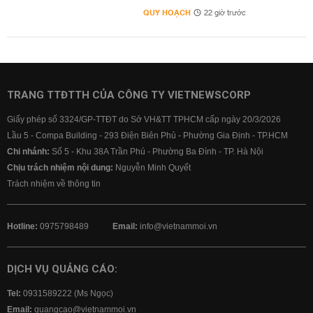
QUY HOẠCH
22 giờ trước
TRANG TTĐTTH CỦA CÔNG TY VIETNEWSCORP
Giấy phép số 3324/GP-TTĐT do Sở VH&TT TPHCM cấp ngày 20/3/2026
Lầu 5 - Compa Building - 293 Điện Biên Phủ - Phường Gia Định - TP.HCM
Chi nhánh:
Số 5 - Khu 38A Trần Phú - Phường Ba Đình - TP. Hà Nội
Chịu trách nhiệm nội dung:
Nguyễn Minh Quyết
Trách nhiệm về thông tin
Hotline:
0975798489
Email:
info@vietnammoi.vn
DỊCH VỤ QUẢNG CÁO:
Tel:
0931589222 (Ms Ngọc)
Email:
quangcao@vietnammoi.vn