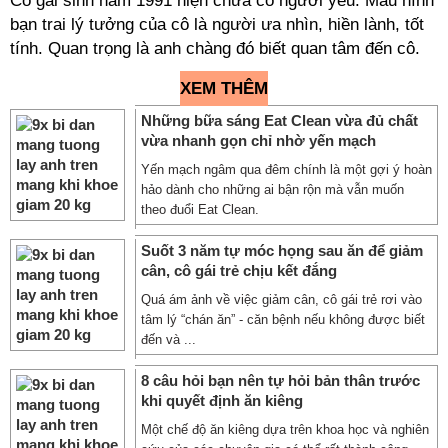
Cô gái sinh năm 1991 hiện chưa có người yêu. Mẫu hình
bạn trai lý tưởng của cô là người ưa nhìn, hiền lành, tốt
tính. Quan trọng là anh chàng đó biết quan tâm đến cô.
XEM THÊM
Những bữa sáng Eat Clean vừa đủ chất
vừa nhanh gọn chỉ nhờ yến mạch
Yến mạch ngâm qua đêm chính là một gợi ý hoàn
hảo dành cho những ai bận rộn mà vẫn muốn
theo đuổi Eat Clean.
Suốt 3 năm tự móc họng sau ăn để giảm
cân, cô gái trẻ chịu kết đắng
Quá ám ảnh về việc giảm cân, cô gái trẻ rơi vào
tâm lý “chán ăn” - căn bệnh nếu không được biết
đến và ...
8 câu hỏi bạn nên tự hỏi bản thân trước
khi quyết định ăn kiêng
Một chế độ ăn kiêng dựa trên khoa học và nghiên