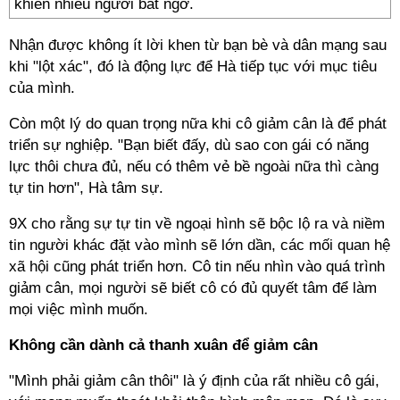
khiến nhiều người bất ngờ.
Nhận được không ít lời khen từ bạn bè và dân mạng sau
khi "lột xác", đó là động lực để Hà tiếp tục với mục tiêu
của mình.
Còn một lý do quan trọng nữa khi cô giảm cân là để phát
triển sự nghiệp. "Bạn biết đấy, dù sao con gái có năng
lực thôi chưa đủ, nếu có thêm vẻ bề ngoài nữa thì càng
tự tin hơn", Hà tâm sự.
9X cho rằng sự tự tin về ngoại hình sẽ bộc lộ ra và niềm
tin người khác đặt vào mình sẽ lớn dần, các mối quan hệ
xã hội cũng phát triển hơn. Cô tin nếu nhìn vào quá trình
giảm cân, mọi người sẽ biết cô có đủ quyết tâm để làm
mọi việc mình muốn.
Không cần dành cả thanh xuân để giảm cân
"Mình phải giảm cân thôi" là ý định của rất nhiều cô gái,