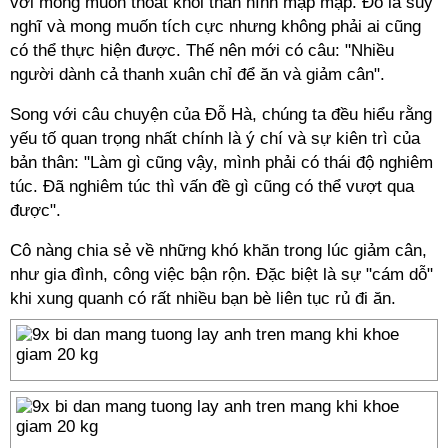
với mong muốn thoát khỏi thân hình mập mạp. Đó là suy
nghĩ và mong muốn tích cực nhưng không phải ai cũng
có thể thực hiện được. Thế nên mới có câu: "Nhiều
người dành cả thanh xuân chỉ để ăn và giảm cân".
Song với câu chuyện của Đỗ Hà, chúng ta đều hiểu rằng
yếu tố quan trọng nhất chính là ý chí và sự kiên trì của
bản thân: "Làm gì cũng vậy, mình phải có thái độ nghiêm
túc. Đã nghiêm túc thì vấn đề gì cũng có thể vượt qua
được".
Cô nàng chia sẻ về những khó khăn trong lúc giảm cân,
như gia đình, công việc bận rộn. Đặc biệt là sự "cám dỗ"
khi xung quanh có rất nhiều bạn bè liên tục rủ đi ăn.