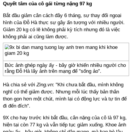
Quyết tâm của cô gái từng nặng 97 kg
Bắt đầu giảm cân cách đây 6 tháng, sự thay đổi ngoại
hình của Đỗ Hà thực sự gây ấn tượng với nhiều người.
Giảm 20 kg có lẽ không phải kỳ tích nhưng đó là việc
không phải ai cũng làm được.
Bức ảnh ghép ngày ấy - bây giờ khiến nhiều người cho
rằng Đỗ Hà lấy ảnh trên mạng để "sống ảo".
Hà chia sẻ với
Zing.vn
: "Khi chưa bắt đầu, mình không
nghĩ có thể giảm được. Nhưng mỗi lúc thấy bản thân
thon gọn hơn một chút, mình lại có động lực và tự tin để
đi đến đích".
9X cho hay trước khi bắt đầu, cân nặng của cô là 97 kg,
hiện tại còn 77 kg và vẫn tiếp tục giảm xuống. Khoe ảnh
ngày ấy - bây giờ, không chỉ dân mạng, mà bạn bè lâu