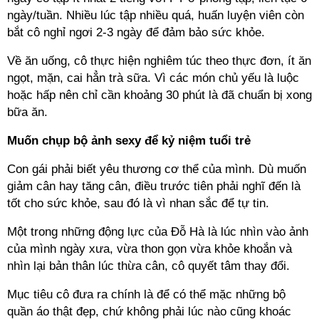
ngày/tuần. Nhiều lúc tập nhiều quá, huấn luyện viên còn
bắt cô nghỉ ngơi 2-3 ngày để đảm bảo sức khỏe.
Về ăn uống, cô thực hiện nghiêm túc theo thực đơn, ít ăn
ngọt, mặn, cai hẳn trà sữa. Vì các món chủ yếu là luộc
hoặc hấp nên chỉ cần khoảng 30 phút là đã chuẩn bị xong
bữa ăn.
Muốn chụp bộ ảnh sexy để kỷ niệm tuổi trẻ
Con gái phải biết yêu thương cơ thể của mình. Dù muốn
giảm cân hay tăng cân, điều trước tiên phải nghĩ đến là
tốt cho sức khỏe, sau đó là vì nhan sắc để tự tin.
Một trong những động lực của Đỗ Hà là lúc nhìn vào ảnh
của mình ngày xưa, vừa thon gọn vừa khỏe khoắn và
nhìn lại bản thân lúc thừa cân, cô quyết tâm thay đổi.
Mục tiêu cô đưa ra chính là để có thể mặc những bộ
quần áo thật đẹp, chứ không phải lúc nào cũng khoác