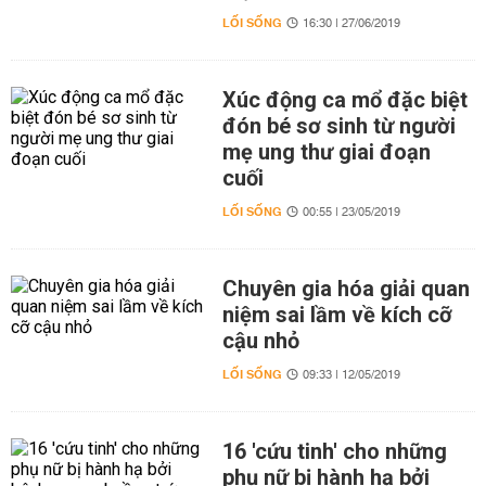
LỐI SỐNG
16:30 | 27/06/2019
Xúc động ca mổ đặc biệt
đón bé sơ sinh từ người
mẹ ung thư giai đoạn
cuối
LỐI SỐNG
00:55 | 23/05/2019
Chuyên gia hóa giải quan
niệm sai lầm về kích cỡ
cậu nhỏ
LỐI SỐNG
09:33 | 12/05/2019
16 'cứu tinh' cho những
phụ nữ bị hành hạ bởi