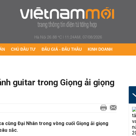
Hà Nội 26.88 °C
|
11:24AM, 07/08/2026
ÁN
CHỦ ĐẦU TƯ
ĐẤU GIÁ - ĐẤU THẦU
KINH DOANH
nh guitar trong Giọng ải giọng
a cùng Đại Nhân trong vòng cuối Giọng ải giọng
sâu sắc.