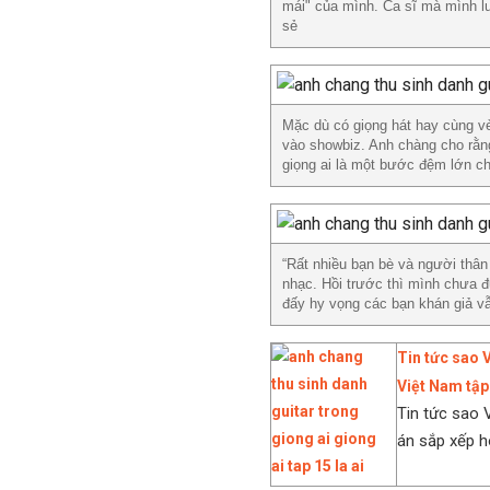
mái" của mình. Ca sĩ mà mình lu
sẻ
Mặc dù có giọng hát hay cùng vẻ 
vào showbiz. Anh chàng cho rằng
giọng ai là một bước đệm lớn ch
“Rất nhiều bạn bè và người thâ
nhạc. Hồi trước thì mình chưa đ
đấy hy vọng các bạn khán giả vẫ
Tin tức sao 
Việt Nam tập
Tin tức sao 
án sắp xếp h