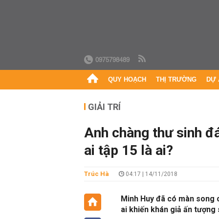
0975798489
QUY HOẠCH
THỊ TRƯỜNG
DỰ 
GIẢI TRÍ
Anh chàng thư sinh đá
ai tập 15 là ai?
Trúc Hà
04:17 | 14/11/2018
Minh Huy đã có màn song c
ai khiến khán giả ấn tượng 