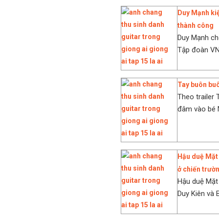
Duy Mạnh kiệ
thành công
Duy Mạnh cho
Tập đoàn VNG
Tay buôn buô
Theo trailer 
đâm vào bé N
Hậu duệ Mặt 
ở chiến trườ
Hậu duệ Mặt 
Duy Kiên và 