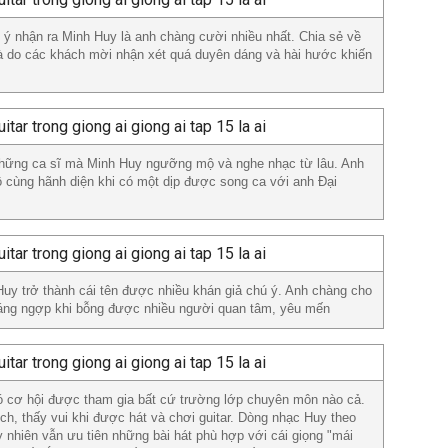
h ý nhận ra Minh Huy là anh chàng cười nhiều nhất. Chia sẻ về
là do các khách mời nhận xét quá duyên dáng và hài hước khiến
những ca sĩ mà Minh Huy ngưỡng mộ và nghe nhạc từ lâu. Anh
 cùng hãnh diện khi có một dịp được song ca với anh Đại
Huy trở thành cái tên được nhiều khán giả chú ý. Anh chàng cho
hoáng ngợp khi bỗng được nhiều người quan tâm, yêu mến
ó cơ hội được tham gia bất cứ trường lớp chuyên môn nào cả.
ích, thấy vui khi được hát và chơi guitar. Dòng nhạc Huy theo
uy nhiên vẫn ưu tiên những bài hát phù hợp với cái giọng "mái