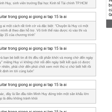
inh Huy, sinh viên trường Đại học Kinh tế Tài chính TP.HCM
g ai một cách rất tình cờ và đặc biệt: “Chuyện là Huy có một
, mình đi theo đàn hỗ trợ. Vô tình thế nào được rủ vào thi và
ập 15 của chương trình”
và bạn bè biết tin đi thi đều rất phấn khởi và mong chờ đến ngày
y" miệng Huy vì không chờ nổi đến ngày biết kết quả có được
 nhiên, phải chờ đến phút chót xem mới thú vị chứ biết hết rồi
 định im tới cùng luôn”
hác, đây là lần đầu tiên Minh Huy đứng trên một sân khấu lớn
p là điều không tránh khỏi