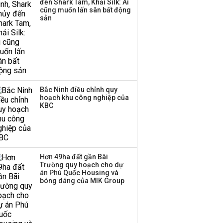
đến Shark Tam, Khải Silk: Ai
triển quỹ hưu trí: Từ tiết
cũng muốn lấn sân bất động
kiệm gia đình thành
sản
nguồn cấp vốn dài hạn
và kinh nghiệm từ
Malaysia
Bắc Ninh điều chỉnh quy
hoạch khu công nghiệp của
KBC
Hơn 49ha đất gần Bãi
Trường quy hoạch cho dự
án Phú Quốc Housing và
bóng dáng của MIK Group