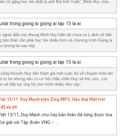
ôn cố gắng học hỏi nhất là anh Bùi Anh Tuấn”, Minh Huy chia
ngoài điển trai nhưng Minh Huy hiện tại chưa có ý định sẽ tiến
 bản thân cần phải học hỏi nhiều hơn và chương trình Giọng ải
o tương lai sau này
n cũng khuyên Huy nên tham gia một cuộc thi về chuyên môn âm
ủ tự tin nhưng nếu có cơ hội chắc chắn Huy sẽ thử sức. Lúc
n sẽ tiếp tục ủng hộ cho mình nhiều như vậy”
Việt 13/11: Duy Mạnh kiện Zing MP3, Hậu duệ Mặt trời
 43 và 44
Việt 13/11, Duy Mạnh cho hay bản thân đã từng được tòa
òa giải với Tập đoàn VNG – ...