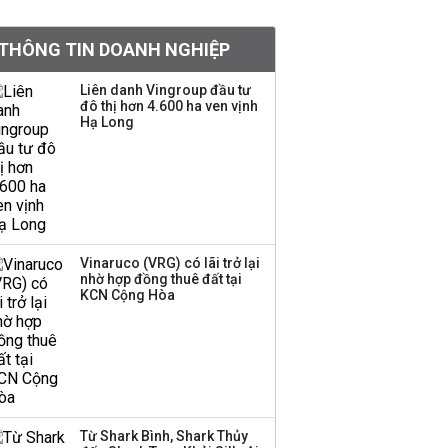
BIDV sắp phát hành
THÔNG TIN DOANH NGHIỆP
gần 500 triệu cổ phiếu,
tăng vốn lên gần
Liên danh Vingroup đầu tư
77.800 tỷ
đô thị hơn 4.600 ha ven vịnh
Hạ Long
Dàn lãnh đạo GenZ nhà
Vingroup,
Techcombank,
VPBank, PC1: Người
nắm 10.000 tỷ đồng cổ
phiếu, người làm chủ
Vinaruco (VRG) có lãi trở lại
tịch ở tuổi 27
nhờ hợp đồng thuê đất tại
KCN Cộng Hòa
Lãnh đạo Vinamilk:
Tăng quy mô đàn bò
thêm 8.000 con, đã
chốt giá nguyên liệu
đến tháng 11
Từ Shark Bình, Shark Thủy
Việt Nam muốn phát