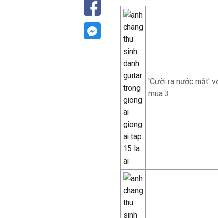
'Cười ra nước mắt' vớ
mùa 3