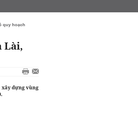
ồ quy hoạch
 Lài,
h xây dựng vùng
.