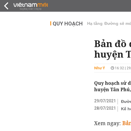
QUY HOẠCH
THỊ TRƯỜNG
DỰ Á
QUY HOẠCH
Hạ tầng
Đường sẽ m
Bản đồ 
huyện T
Như Ý
16:32 | 2
Quy hoạch sử d
huyện Tân Phú,
29/07/2021
Đườn
28/07/2021
Kế h
Xem ngay:
Bản