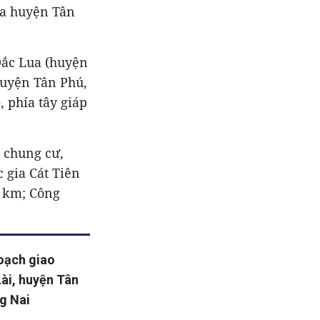
ủa huyện Tân
 Đắc Lua (huyện
huyện Tân Phú,
 phía tây giáp
 chung cư,
 gia Cát Tiên
3 km; Công
oạch giao
Lài, huyện Tân
ng Nai