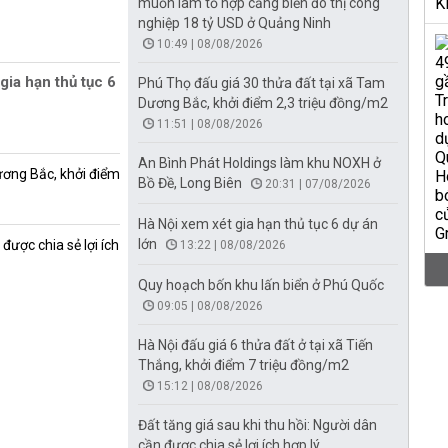
muốn làm tổ hợp cảng biển đô thị công
nghiệp 18 tỷ USD ở Quảng Ninh
10:49 | 08/08/2026
gia hạn thủ tục 6
Phú Thọ đấu giá 30 thửa đất tại xã Tam
Dương Bắc, khởi điểm 2,3 triệu đồng/m2
11:51 | 08/08/2026
An Bình Phát Holdings làm khu NOXH ở
ương Bắc, khởi điểm
Bồ Đề, Long Biên
20:31 | 07/08/2026
Hà Nội xem xét gia hạn thủ tục 6 dự án
lớn
được chia sẻ lợi ích
13:22 | 08/08/2026
Quy hoạch bốn khu lấn biển ở Phú Quốc
09:05 | 08/08/2026
Hà Nội đấu giá 6 thửa đất ở tại xã Tiến
Thắng, khởi điểm 7 triệu đồng/m2
15:12 | 08/08/2026
Đất tăng giá sau khi thu hồi: Người dân
cần được chia sẻ lợi ích hợp lý