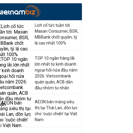
Lịch cổ tức tuần tới:
Masan Consumer, BSR,
MBBank chốt quyền, tỷ
lệ cao nhất 100%
TOP 10 ngân hàng lãi
lớn nhất từ kinh doanh
ngoại hối nửa đầu năm
2026: Vietcombank
quán quân, ACB dẫn
đầu nhóm tư nhân
AEON bán mảng siêu
thị tại Thái Lan, dồn lực
cho ‘cuộc chiến’ tại Việt
Nam