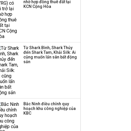
nhờ hợp đồng thuê đất tại
hàng
KCN Cộng Hòa
DatVietVAC lãi sau thuế
135 tỷ đồng nửa đầu
năm, dồn 6 concert vào
cuối năm
Từ Shark Bình, Shark Thủy
Công ty 100 tỷ của
đến Shark Tam, Khải Silk: Ai
Huấn Hoa Hồng bỗng
cũng muốn lấn sân bất động
dưng ‘biến mất’, một
sản
công ty khác đã giải thể
Bắc Ninh điều chỉnh quy
hoạch khu công nghiệp của
KBC