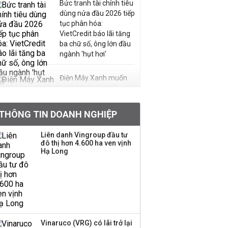
Bức tranh tài chính tiêu
dùng nửa đầu 2026 tiếp
tục phân hóa:
VietCredit báo lãi tăng
ba chữ số, ông lớn đầu
ngành 'hụt hơi'
Điện Máy Xanh muốn
phát hành cổ phiếu với
tỷ lệ 1:1 để tăng thanh
khoản
THÔNG TIN DOANH NGHIỆP
Sau nhịp điều chỉnh
Liên danh Vingroup đầu tư
đô thị hơn 4.600 ha ven vịnh
mạnh, CTCK nhìn thấy
Hạ Long
cơ hội ở nhóm cổ phiếu
nào?
Một thương hiệu thời
trang Việt đóng cửa
sau 5 năm hoạt động,
thanh lý toàn bộ cửa
Vinaruco (VRG) có lãi trở lại