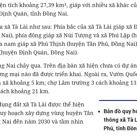
iện tích khoảng 27,39 km², giáp với nhiều xã khác c
Định Quán, tỉnh Đồng Nai.
của xã Tà Lài như sau: Phía bắc của xã Tà Lài giáp xã
 Nai), phía đông giáp xã Núi Tượng và xã Phú Lập (
a nam giáp xã Phú Thịnh (huyện Tân Phú, Đồng Nai),
(huyện Định Quán, Đồng Nai).
g Nai chảy qua. Trên địa bàn xã hiện chưa có dự án
ng mại nào đã được triển khai. Ngoài ra, Vườn Quốc
m xã khoảng 5 km; chợ Lâm trường 3 cách khoảng 1
cách khoảng 21 km.
ụng đất xã Tà Lài được thể hiện
Bản đồ quy h
quy hoạch xây dựng vùng huyện Tân
thông xã Tà 
g Nai đến năm 2030 và tầm nhìn
Phú, tỉnh Đồ
.