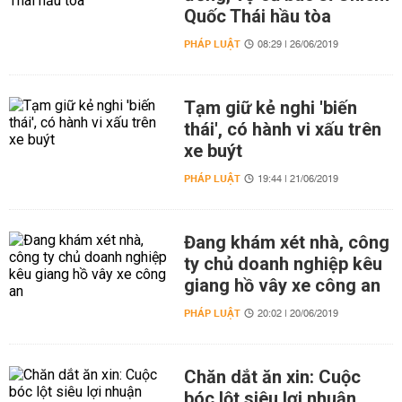
Quốc Thái hầu tòa
PHÁP LUẬT
08:29 | 26/06/2019
Tạm giữ kẻ nghi 'biến
thái', có hành vi xấu trên
xe buýt
PHÁP LUẬT
19:44 | 21/06/2019
Đang khám xét nhà, công
ty chủ doanh nghiệp kêu
giang hồ vây xe công an
PHÁP LUẬT
20:02 | 20/06/2019
Chăn dắt ăn xin: Cuộc
bóc lột siêu lợi nhuận