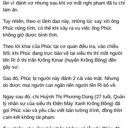
lần vì đánh vợ nhưng sau khi vợ mất nghi phạm đã tu chí
làm ăn.
Tuy nhiên, theo vị lãnh đạo này, những lúc say xỉn ông
Phúc nóng tính, có thể khi xảy ra vụ việc ông Phúc
không giữ được bình tĩnh.
Theo lời khai của Phúc tại cơ quan điều tra, vào chiều
9/9, khi Phúc đang trực bảo vệ tại siêu thị thì một người
tên Ri ở thị trấn Krông Kmar (huyện Krông Bông) đến
gây sự.
Sau đó, Phúc bị người này đánh 2 cái vào mặt. Nhưng
do được mọi người can ngăn nên người tên Ri bỏ về.
Ngay sau đó, chị Huỳnh Thị Phương Dung (27 tuổi, Quản
lý nhân sự của siêu thị Điện Máy Xanh Krông Bông) đã
gọi Phúc vào và yêu cầu viết bản tường trình, đồng thời
cam kết không tái phạm.