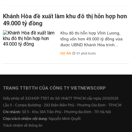
Khánh Hòa đề xuất làm khu đô thị hỗn hợp hơn
49.000 tỷ đồng
Khu đô thị hỗn hợp Vĩnh Lương,
tổng vốn hơn 49.000 tỷ đồng vừa
được UBND Khánh Hòa trình...
DỰ ÁN
01 phút trước
TRANG TTĐTTH CỦA CÔNG TY VIETNEWSCORP
Giấy phép số 3324/GP-TTĐT do Sở VH&TT TPHCM cấp ngày 20/3/2026
Lầu 5 - Compa Building - 293 Điện Biên Phủ - Phường Gia Định - TP.HCM
Chi nhánh:
Số 5 - Khu 38A Trần Phú - Phường Ba Đình - TP. Hà Nội
Chịu trách nhiệm nội dung:
Nguyễn Minh Quyết
Trách nhiệm về thông tin