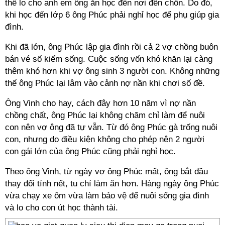
thể lo cho anh em ông ăn học đến nơi đến chốn. Do đó,
khi học đến lớp 6 ông Phúc phải nghỉ học để phụ giúp gia
đình.
Khi đã lớn, ông Phúc lập gia đình rồi cả 2 vợ chồng buôn
bán vé số kiếm sống. Cuộc sống vốn khó khăn lại càng
thêm khó hơn khi vợ ông sinh 3 người con. Không những
thế ông Phúc lại lâm vào cảnh nợ nần khi chơi số đề.
Ông Vinh cho hay, cách đây hơn 10 năm vì nợ nần
chồng chất, ông Phúc lại không chăm chỉ làm để nuôi
con nên vợ ông đã tự vẫn. Từ đó ông Phúc gà trống nuôi
con, nhưng do điều kiện không cho phép nên 2 người
con gái lớn của ông Phúc cũng phải nghỉ học.
Theo ông Vinh, từ ngày vợ ông Phúc mất, ông bắt đầu
thay đổi tính nết, tu chí làm ăn hơn. Hàng ngày ông Phúc
vừa chạy xe ôm vừa làm bảo vệ để nuôi sống gia đình
và lo cho con út học thành tài.