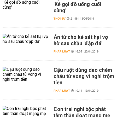
'Kẻ gọi đồ uống cuối
cùng'
THỜI SỰ
21:48 | 13/06/2019
Án tử cho kẻ sát hại vợ
hờ sau chầu 'đập đá'
PHÁP LUẬT
16:35 | 23/04/2019
Cậu ruột dùng dao chém
cháu tử vong vì nghi trộm
tiền
PHÁP LUẬT
10:14 | 19/04/2019
Con trai nghi bộc phát
tâm thần đoạt mạng mẹ