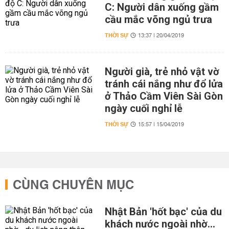
C: Người dân xuống gầm
cầu mắc võng ngủ trưa
THỜI SỰ
13:37 | 20/04/2019
Người già, trẻ nhỏ vật vờ
tránh cái nắng như đổ lửa
ở Thảo Cầm Viên Sài Gòn
ngày cuối nghỉ lễ
THỜI SỰ
15:57 | 15/04/2019
CÙNG CHUYÊN MỤC
Nhật Bản 'hốt bạc' của du
khách nước ngoài nhờ…