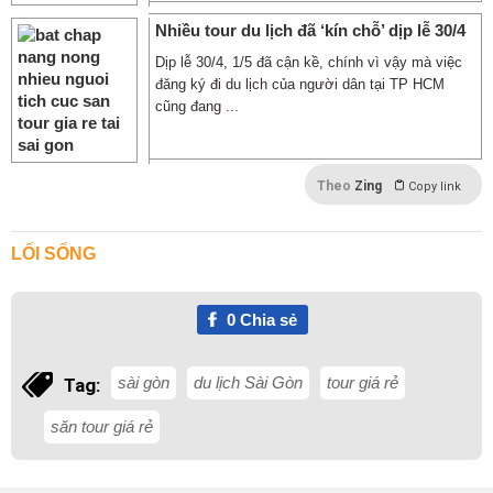
Nhiều tour du lịch đã ‘kín chỗ’ dịp lễ 30/4
Dịp lễ 30/4, 1/5 đã cận kề, chính vì vậy mà việc
đăng ký đi du lịch của người dân tại TP HCM
cũng đang ...
Theo
Zing
Copy link
LỐI SỐNG
0
Chia sẻ
sài gòn
du lịch Sài Gòn
tour giá rẻ
Tag:
săn tour giá rẻ