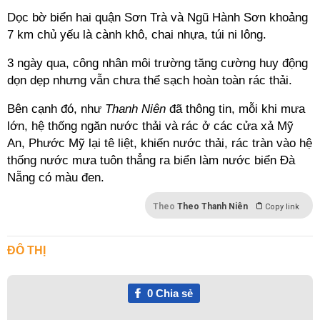
Dọc bờ biển hai quận Sơn Trà và Ngũ Hành Sơn khoảng
7 km chủ yếu là cành khô, chai nhựa, túi ni lông.
3 ngày qua, công nhân môi trường tăng cường huy động
dọn dẹp nhưng vẫn chưa thể sạch hoàn toàn rác thải.
Bên cạnh đó, như
Thanh Niên
đã thông tin, mỗi khi mưa
lớn, hệ thống ngăn
nước thải
và rác ở các cửa xả Mỹ
An, Phước Mỹ lại tê liệt, khiến nước thải, rác tràn vào hệ
thống nước mưa tuôn thẳng ra biển làm nước biển Đà
Nẵng có màu đen.
Theo
Theo Thanh Niên
Copy link
ĐÔ THỊ
0
Chia sẻ