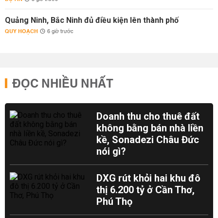
Quảng Ninh, Bắc Ninh đủ điều kiện lên thành phố
QUY HOẠCH
6 giờ trước
ĐỌC NHIỀU NHẤT
Doanh thu cho thuê đất
không bằng bán nhà liền
kề, Sonadezi Châu Đức
nói gì?
DXG rút khỏi hai khu đô
thị 6.200 tỷ ở Cần Thơ,
Phú Thọ