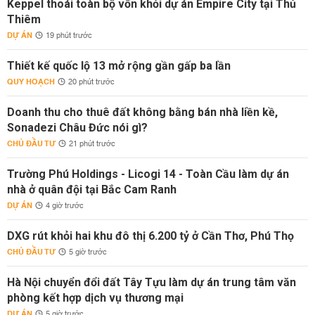
Keppel thoái toàn bộ vốn khỏi dự án Empire City tại Thủ
Thiêm
DỰ ÁN
19 phút trước
Thiết kế quốc lộ 13 mở rộng gần gấp ba lần
QUY HOẠCH
20 phút trước
Doanh thu cho thuê đất không bằng bán nhà liền kề,
Sonadezi Châu Đức nói gì?
CHỦ ĐẦU TƯ
21 phút trước
Trường Phú Holdings - Licogi 14 - Toàn Cầu làm dự án
nhà ở quân đội tại Bắc Cam Ranh
DỰ ÁN
4 giờ trước
DXG rút khỏi hai khu đô thị 6.200 tỷ ở Cần Thơ, Phú Thọ
CHỦ ĐẦU TƯ
5 giờ trước
Hà Nội chuyển đổi đất Tây Tựu làm dự án trung tâm văn
phòng kết hợp dịch vụ thương mại
DỰ ÁN
5 giờ trước