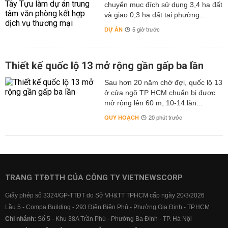
chuyển mục đích sử dụng 3,4 ha đất
và giao 0,3 ha đất tại phường...
DỰ ÁN
5 giờ trước
Thiết kế quốc lộ 13 mở rộng gần gấp ba lần
Sau hơn 20 năm chờ đợi, quốc lộ 13
ở cửa ngõ TP HCM chuẩn bị được
mở rộng lên 60 m, 10-14 làn...
QUY HOẠCH
20 phút trước
TRANG TTĐTTH CỦA CÔNG TY VIETNEWSCORP
Giấy phép số 3324/GP-TTĐT do Sở VH&TT TPHCM cấp ngày 20/3/2026
Lầu 5 - Compa Building - 293 Điện Biên Phủ - Phường Gia Định - TP.HCM
Chi nhánh:
Số 5 - Khu 38A Trần Phú - Phường Ba Đình - TP. Hà Nội