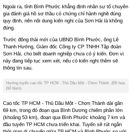
Ngoài ra, tỉnh Bình Phước khẳng định nhân sự tổ chuyên
gia đánh giá hồ sơ thầu có chứng chỉ hành nghề đúng
quy định, nên nội dung kiến nghị của Sơn Hải là không
đúng.
Trước động thái mới của UBND Bình Phước, ông Lê
Thanh Hướng, Giám đốc Công ty CP TNHH Tập đoàn
Sơn Hải, cho biết doanh nghiệp chưa có ý kiến. Đơn vị
này đang tiếp tục xem xét, nếu có kiến nghị thêm sẽ
thông tin sau.
Hướng tuyến cao tốc TP HCM - Thủ Dầu Một - Chơn Thành. (Đồ họa:
Đỗ Nam
).
Cao tốc TP HCM - Thủ Dầu Một - Chơn Thành dài gần
69 km, trong đó đoạn qua Bình Dương chiếm phần lớn
(khoảng 53 km), đoạn qua Bình Phước khoảng 7 km và
đầu tuyến TP HCM chưa triển khai. Tuyến sẽ rút ngắn
thời gian di chuyển giữa TP HCM và Bình Phước so với