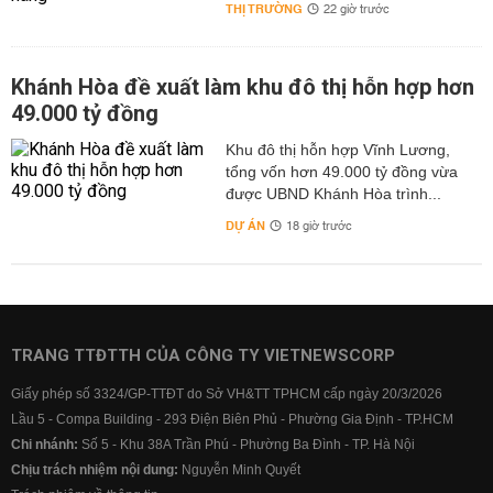
THỊ TRƯỜNG
22 giờ trước
Khánh Hòa đề xuất làm khu đô thị hỗn hợp hơn
49.000 tỷ đồng
Khu đô thị hỗn hợp Vĩnh Lương,
tổng vốn hơn 49.000 tỷ đồng vừa
được UBND Khánh Hòa trình...
DỰ ÁN
18 giờ trước
TRANG TTĐTTH CỦA CÔNG TY VIETNEWSCORP
Giấy phép số 3324/GP-TTĐT do Sở VH&TT TPHCM cấp ngày 20/3/2026
Lầu 5 - Compa Building - 293 Điện Biên Phủ - Phường Gia Định - TP.HCM
Chi nhánh:
Số 5 - Khu 38A Trần Phú - Phường Ba Đình - TP. Hà Nội
Chịu trách nhiệm nội dung:
Nguyễn Minh Quyết