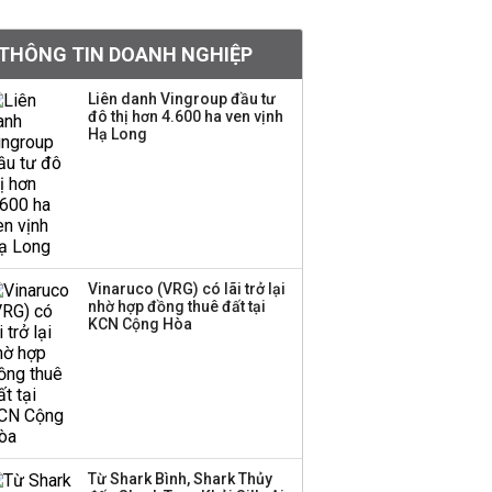
doanh nghiệp Mỹ
THÔNG TIN DOANH NGHIỆP
Hoá chất Đức Giang
công bố hai ứng viên
Liên danh Vingroup đầu tư
đô thị hơn 4.600 ha ven vịnh
HĐQT, cổ phiếu DGC
Hạ Long
tăng trần
'Đế chế’ kinh doanh
hàng xa xỉ của Lý Nhã
Kỳ: Từ phân phối, thiết
kế kim cương đến thời
trang, phụ kiện cao cấp
Vinaruco (VRG) có lãi trở lại
nhờ hợp đồng thuê đất tại
KCN Cộng Hòa
Hãng kim cương tài trợ
vương miện cho các
cuộc thi hoa hậu thông
báo ngừng hoạt động
Lãi thuần từ dịch vụ
Từ Shark Bình, Shark Thủy
nhiều ngân hàng tăng