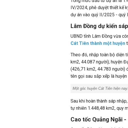
Tổng mức đầu tư dự án là 1.4
IV/2024; phê duyệt thiết kế 
dự án vào quý II/2025 - quý 
Lâm Đồng dự kiến sáp
UBND tỉnh Lâm Đồng vừa côn
Cát Tiên thành một huyện
Theo đó, nhập toàn bộ diện t
km2, 44.087 người); huyện Đ
(426,71 km2, 44.783 người) đ
tên gọi sau sắp xếp là huyện
Một góc huyện Cát Tiên hiện nay
Sau khi hoàn thành sáp nhập,
tự nhiên 1.448,48 km2, quy 
Cao tốc Quảng Ngãi - 