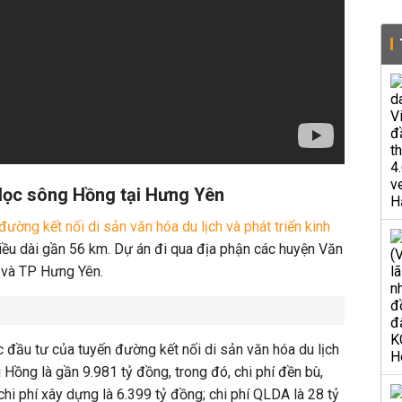
ọc sông Hồng tại Hưng Yên
đường kết nối di sản văn hóa du lịch và phát triển kinh
ều dài gần 56 km. Dự án đi qua địa phận các huyện Văn
 và TP Hưng Yên.
c đầu tư của tuyến đường kết nối di sản văn hóa du lịch
g Hồng là gần 9.981 tỷ đồng, trong đó, chi phí đền bù,
hi phí xây dựng là 6.399 tỷ đồng; chi phí QLDA là 28 tỷ