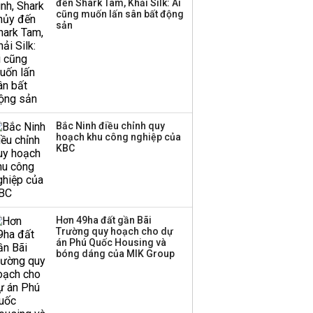
đến Shark Tam, Khải Silk: Ai
ba chữ số trong nửa
cũng muốn lấn sân bất động
đầu năm:
sản
Techcombank dẫn đầu,
Big4 tụt hạng
Bắc Ninh điều chỉnh quy
hoạch khu công nghiệp của
KBC
Hơn 49ha đất gần Bãi
Trường quy hoạch cho dự
án Phú Quốc Housing và
bóng dáng của MIK Group