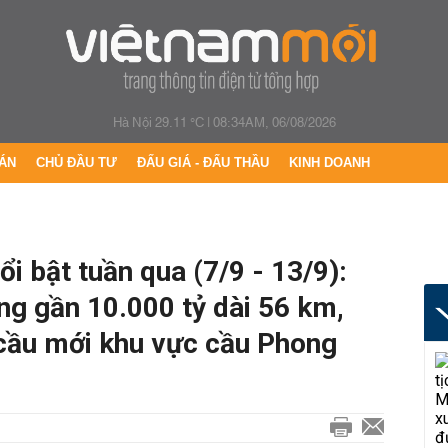
Hà Nội 29.11 °C
|
08:34AM, 06/08/2026
ÁN
CHỦ ĐẦU TƯ
ĐẤU GIÁ - ĐẤU THẦU
KINH DOANH
i bật tuần qua (7/9 - 13/9):
g gần 10.000 tỷ dài 56 km,
cầu mới khu vực cầu Phong