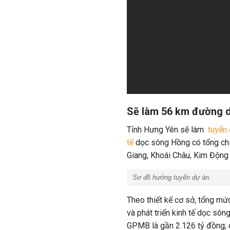
Sẽ làm 56 km đường d
Tỉnh Hưng Yên sẽ làm
tuyến 
tế
dọc sông Hồng có tổng chi
Giang, Khoái Châu, Kim Động
Sơ đồ hướng tuyến dự án.
Theo thiết kế cơ sở, tổng mứ
và phát triển kinh tế dọc sôn
GPMB là gần 2.126 tỷ đồng; c