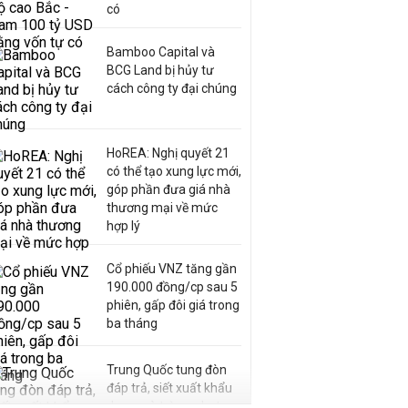
có
Bamboo Capital và
BCG Land bị hủy tư
cách công ty đại chúng
HoREA: Nghị quyết 21
có thể tạo xung lực mới,
góp phần đưa giá nhà
thương mại về mức
hợp lý
Cổ phiếu VNZ tăng gần
190.000 đồng/cp sau 5
phiên, gấp đôi giá trong
ba tháng
Trung Quốc tung đòn
đáp trả, siết xuất khẩu
drone và trừng phạt