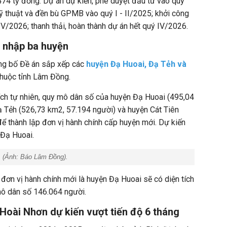
74 tỷ đồng. Dự án dự kiến, phê duyệt đầu tư vào quý
kỹ thuật và đền bù GPMB vào quý I - II/2025; khởi công
IV/2026; thanh thải, hoàn thành dự án hết quý IV/2026.
 nhập ba huyện
g bố Đề án sắp xếp các
huyện Đạ Huoai, Đạ Tẻh và
thuộc tỉnh Lâm Đồng.
ích tự nhiên, quy mô dân số của huyện Đạ Huoai (495,04
ạ Tẻh (526,73 km2, 57.194 người) và huyện Cát Tiên
ể thành lập đơn vị hành chính cấp huyện mới. Dự kiến
 Đạ Huoai.
. (Ảnh:
Báo Lâm Đồng
).
 đơn vị hành chính mới là huyện Đạ Huoai sẽ có diện tích
mô dân số 146.064 người.
Hoài Nhơn dự kiến vượt tiến độ 6 tháng