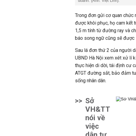
doanh. (Ảnh: Việt Linh).
Trong đơn gửi cơ quan chức 
được khôi phục, họ cam kết t
1,5 m tính từ đường ray và c
báo song ngữ cũng sẽ được l
Sau lá đơn thứ 2 của người 
UBND Hà Nội xem xét xử
lí
ki
thực hiện di dời, tái định cư
ATGT đường sắt, bảo đảm tuâ
sống nhân dân.
>>
Sở
VH&TT
nói về
việc
dân tự