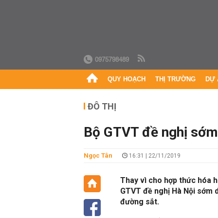
0975798489
QUY HOẠCH
THỊ TRƯỜNG
DỰ 
ĐÔ THỊ
Bộ GTVT đề nghị sớm 
Ngọc Tân
16:31 | 22/11/2019
Thay vì cho hợp thức hóa h
GTVT đề nghị Hà Nội sớm di 
đường sắt.