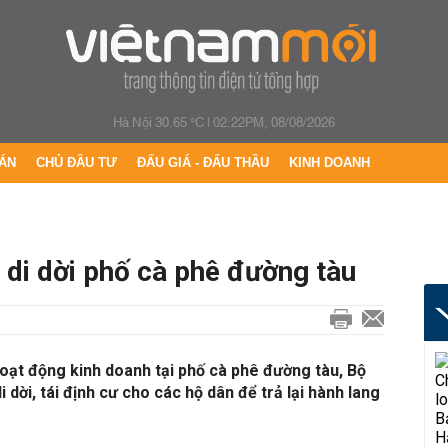
Hà Nội 30.65 °C
|
02:22PM, 08/08/2026
ÁN
CHỦ ĐẦU TƯ
ĐẤU GIÁ - ĐẤU THẦU
KINH DOANH
di dời phố cà phê đường tàu
oạt động kinh doanh tại phố cà phê đường tàu, Bộ
dời, tái định cư cho các hộ dân để trả lại hành lang