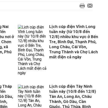
g Nai
Lịch cúp điện Vĩnh Long
đến
tuần này (từ 10/8 đến
ều nơi ở
12/8) nhiều khu vực ở Bến
, Chơn
Tre, Bình Đại, Thạnh Phú,
, xã
Long Châu, Cái Vồn,
n, Phú
Trung Thành và Chợ Lách
mất điện cả ngày
g Tháp
Lịch cúp điện Tây Ninh
đến
tuần này (10/8 đến 12/8)
Gò Dầu,
Tân An, Long An, Châu
ình,
Thành, Gò Dầu, Cần
 Bến
Giuộc, Thủ Thừa, Bình