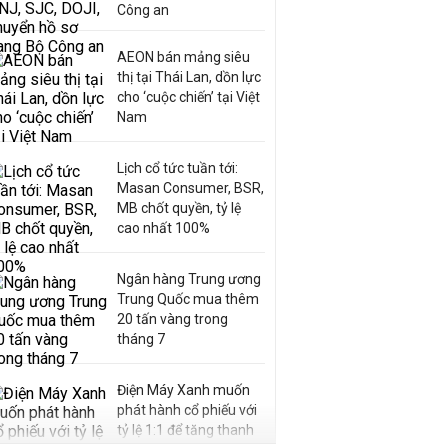
Công an
AEON bán mảng siêu
thị tại Thái Lan, dồn lực
cho ‘cuộc chiến’ tại Việt
Nam
Lịch cổ tức tuần tới:
Masan Consumer, BSR,
MB chốt quyền, tỷ lệ
cao nhất 100%
Ngân hàng Trung ương
Trung Quốc mua thêm
20 tấn vàng trong
tháng 7
Điện Máy Xanh muốn
phát hành cổ phiếu với
tỷ lệ 1:1 để tăng thanh