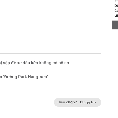
ị sập đè xe đầu kéo không có hồ sơ
ển 'Đường Park Hang-seo'
Theo
Zing.vn
Copy link