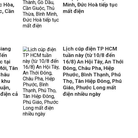
c Hòa,
Minh, Đức Hoà tiếp tục
c, Cần
mất điện
Giang
Lịch cúp điện TP HCM
đến
tuần này (từ 10/8 đến
c tại
16/8) An Hội Tây, An Thới
ới, Tân
Đông, Châu Pha, Hiệp
Châu
Phước, Bình Thạnh, Phú
c khu
Thọ, Tân Hiệp Đông, Phú
uận,
Giáo, Phước Long mất
 điện cả
điện nhiều ngày