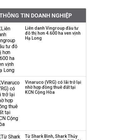
khoản
THÔNG TIN DOANH NGHIỆP
Sau nhịp điều chỉnh
mạnh, CTCK nhìn thấy
Liên danh Vingroup đầu tư
cơ hội ở nhóm cổ phiếu
đô thị hơn 4.600 ha ven vịnh
nào?
Hạ Long
Một thương hiệu thời
trang Việt đóng cửa
sau 5 năm hoạt động,
thanh lý toàn bộ cửa
hàng
Vinaruco (VRG) có lãi trở lại
nhờ hợp đồng thuê đất tại
TOP 10 ngân hàng lãi
KCN Cộng Hòa
lớn nhất từ kinh doanh
ngoại hối nửa đầu năm
2026: Vietcombank
quán quân, ACB dẫn
đầu nhóm tư nhân
Từ Shark Bình, Shark Thủy
Công ty 100 tỷ của