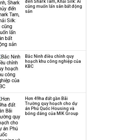
đến Shark Tam, Khải Silk: Ai
Huấn Hoa Hồng bỗng
cũng muốn lấn sân bất động
dưng ‘biến mất’, một
sản
công ty khác đã giải thể
Bắc Ninh điều chỉnh quy
hoạch khu công nghiệp của
KBC
Hơn 49ha đất gần Bãi
Trường quy hoạch cho dự
án Phú Quốc Housing và
bóng dáng của MIK Group