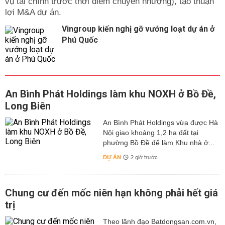
vụ tài chính trước thời điểm chuyển nhượng), tạo thuận
lợi M&A dự án.
Vingroup kiến nghị gỡ vướng loạt dự án ở
Phú Quốc
An Bình Phát Holdings làm khu NOXH ở Bồ Đề,
Long Biên
An Bình Phát Holdings vừa được Hà
Nội giao khoảng 1,2 ha đất tại
phường Bồ Đề để làm Khu nhà ở...
DỰ ÁN
2 giờ trước
Chung cư đến mốc niên hạn không phải hết giá
trị
Theo lãnh đạo Batdongsan.com.vn,