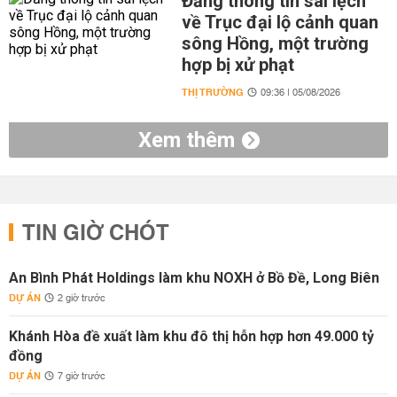
Đăng thông tin sai lệch
về Trục đại lộ cảnh quan
sông Hồng, một trường
hợp bị xử phạt
THỊ TRƯỜNG
09:36 | 05/08/2026
Xem thêm
TIN GIỜ CHÓT
An Bình Phát Holdings làm khu NOXH ở Bồ Đề, Long Biên
DỰ ÁN
2 giờ trước
Khánh Hòa đề xuất làm khu đô thị hỗn hợp hơn 49.000 tỷ
đồng
DỰ ÁN
7 giờ trước