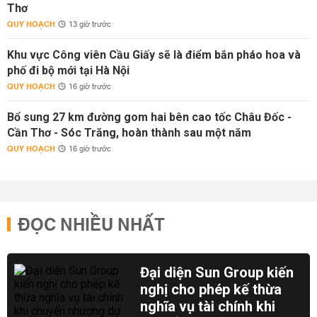
Thơ
QUY HOẠCH
13 giờ trước
Khu vực Công viên Cầu Giấy sẽ là điểm bắn pháo hoa và
phố đi bộ mới tại Hà Nội
QUY HOẠCH
16 giờ trước
Bổ sung 27 km đường gom hai bên cao tốc Châu Đốc -
Cần Thơ - Sóc Trăng, hoàn thành sau một năm
QUY HOẠCH
16 giờ trước
ĐỌC NHIỀU NHẤT
Đại diện Sun Group kiến
nghị cho phép kế thừa
nghĩa vụ tài chính khi