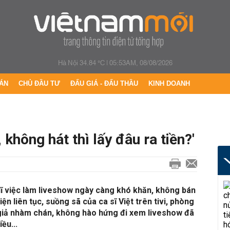
Hà Nội 34.84 °C
|
05:53AM, 08/08/2026
ÁN
CHỦ ĐẦU TƯ
ĐẤU GIÁ - ĐẤU THẦU
KINH DOANH
 không hát thì lấy đâu ra tiền?'
dĩ việc làm liveshow ngày càng khó khăn, không bán
ện liên tục, suồng sã của ca sĩ Việt trên tivi, phòng
n giả nhàm chán, không hào hứng đi xem liveshow đã
ều...