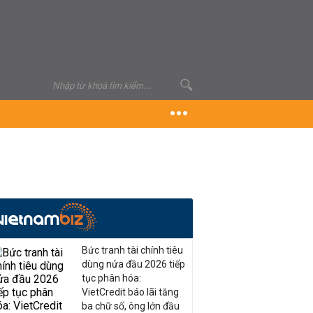
Bức tranh tài chính tiêu
dùng nửa đầu 2026 tiếp
tục phân hóa:
VietCredit báo lãi tăng
ba chữ số, ông lớn đầu