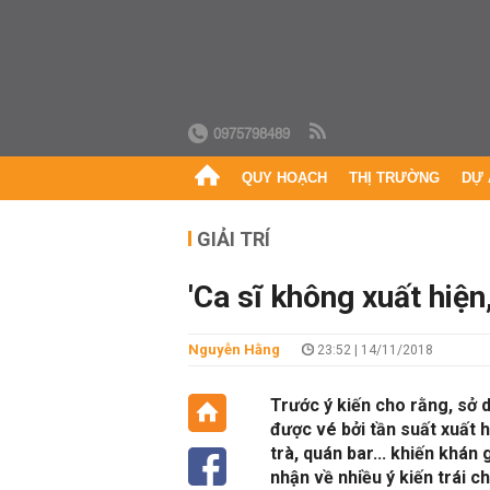
0975798489
QUY HOẠCH
THỊ TRƯỜNG
DỰ 
GIẢI TRÍ
'Ca sĩ không xuất hiện,
Nguyễn Hằng
23:52 | 14/11/2018
Trước ý kiến cho rằng, sở 
được vé bởi tần suất xuất hi
trà, quán bar... khiến khá
nhận về nhiều ý kiến trái chi