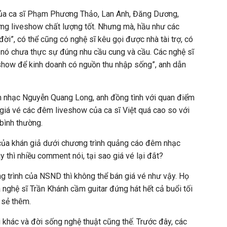
của ca sĩ Phạm Phương Thảo, Lan Anh, Đăng Dương,
ững liveshow chất lượng tốt. Nhưng mà, hầu như các
ời”, có thể cũng có nghệ sĩ kêu gọi được nhà tài trợ, có
 nó chưa thực sự đúng nhu cầu cung và cầu. Các nghệ sĩ
show để kinh doanh có nguồn thu nhập sống”, anh dẫn
 nhạc Nguyễn Quang Long, anh đồng tình với quan điểm
giá vé các đêm liveshow của ca sĩ Việt quá cao so với
bình thường.
 của khán giả dưới chương trình quảng cáo đêm nhạc
hì nhiều comment nói, tại sao giá vé lại đắt?
g trình của NSND thì không thể bán giá vé như vậy. Họ
 nghệ sĩ Trần Khánh cầm guitar đứng hát hết cả buổi tối
 sẻ thêm.
 khác và đời sống nghệ thuật cũng thế. Trước đây, các