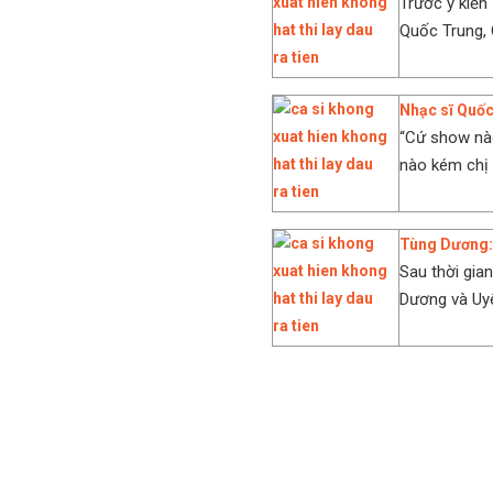
Trước ý kiến 
Quốc Trung, 
Nhạc sĩ Quốc
“Cứ show nào
nào kém chị 
Tùng Dương: 
Sau thời gia
Dương và Uyê