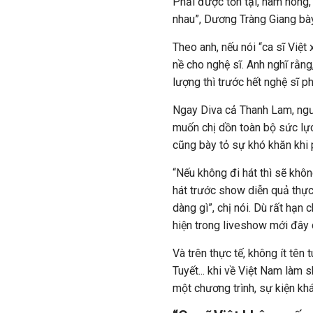
Phải được tồn tại, hâm nóng,
nhau”, Dương Tràng Giang bày
Theo anh, nếu nói “ca sĩ Việt
nề cho nghệ sĩ. Anh nghĩ rằn
lượng thì trước hết nghệ sĩ p
Ngay Diva cả Thanh Lam, ngư
muốn chị dồn toàn bộ sức lực
cũng bày tỏ sự khó khăn khi 
“Nếu không đi hát thì sẽ khôn
hát trước show diễn quả thực 
dàng gì”, chị nói. Dù rất hạn
hiện trong liveshow mới đây
Và trên thực tế, không ít tên
Tuyết... khi về Việt Nam làm
một chương trình, sự kiện khác