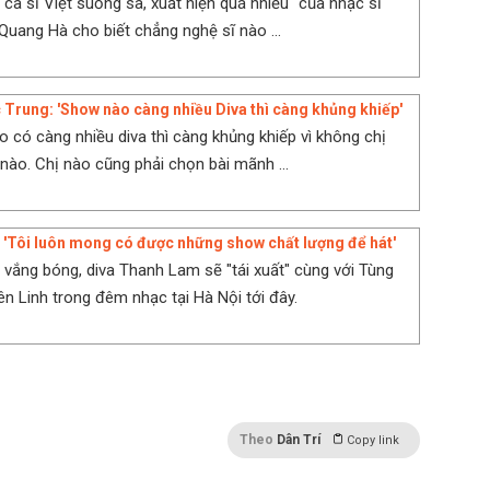
"ca sĩ Việt suồng sã, xuất hiện quá nhiều" của nhạc sĩ
Quang Hà cho biết chẳng nghệ sĩ nào ...
 Trung: 'Show nào càng nhiều Diva thì càng khủng khiếp'
 có càng nhiều diva thì càng khủng khiếp vì không chị
nào. Chị nào cũng phải chọn bài mãnh ...
'Tôi luôn mong có được những show chất lượng để hát'
n vắng bóng, diva Thanh Lam sẽ "tái xuất" cùng với Tùng
n Linh trong đêm nhạc tại Hà Nội tới đây.
Theo
Dân Trí
Copy link