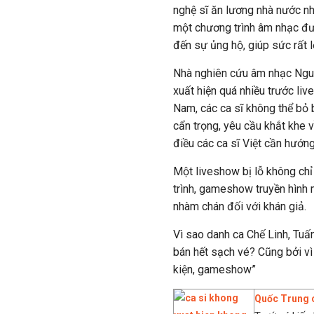
nghệ sĩ ăn lương nhà nước nh
một chương trình âm nhạc đư
đến sự ủng hộ, giúp sức rất l
Nhà nghiên cứu âm nhạc Nguy
xuất hiện quá nhiều trước liv
Nam, các ca sĩ không thể bỏ
cẩn trọng, yêu cầu khắt khe 
điều các ca sĩ Việt cần hướng
Một liveshow bị lỗ không chỉ 
trình, gameshow truyền hình 
nhàm chán đối với khán giả.
Vì sao danh ca Chế Linh, Tuấ
bán hết sạch vé? Cũng bởi vì 
kiện, gameshow”
Quốc Trung c