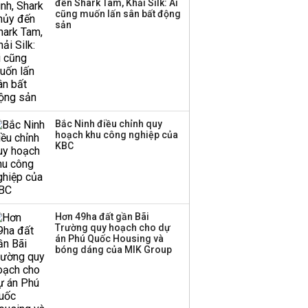
đến Shark Tam, Khải Silk: Ai
công ty khác đã giải thể
cũng muốn lấn sân bất động
sản
Bắc Ninh điều chỉnh quy
hoạch khu công nghiệp của
KBC
Hơn 49ha đất gần Bãi
Trường quy hoạch cho dự
án Phú Quốc Housing và
bóng dáng của MIK Group