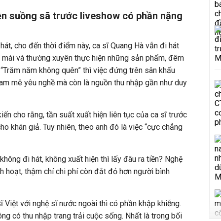
hiện suồng sã trước liveshow có phần nặng
t, cho đến thời điểm này, ca sĩ Quang Hà vẫn đi hát
t mài và thường xuyên thực hiện những sản phẩm, đêm
ĩ “Trăm năm không quên” thì việc đứng trên sân khấu
 đam mê yêu nghề mà còn là nguồn thu nhập gần như duy
n cho rằng, tần suất xuất hiện liên tục của ca sĩ trước
o khán giả. Tuy nhiên, theo anh đó là việc “cực chẳng
 không đi hát, không xuất hiện thì lấy đâu ra tiền? Nghệ
h hoạt, thậm chí chi phí còn đắt đỏ hơn người bình
 Việt với nghệ sĩ nước ngoài thì có phần khập khiễng.
ông có thu nhập trang trải cuộc sống. Nhất là trong bối