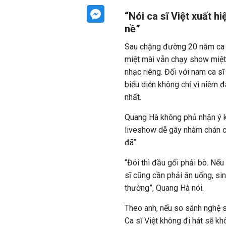
“Nói ca sĩ Việt xuất 
nề”
Sau chặng đường 20 năm ca há
miệt mài vẫn chạy show miệ
nhạc riêng. Đối với nam ca s
biểu diễn không chỉ vì niềm
nhất.
Quang Hà không phủ nhận ý kiế
liveshow dễ gây nhàm chán ch
đã”.
“Đói thì đầu gối phải bò. Nếu
sĩ cũng cần phải ăn uống, sin
thường”, Quang Hà nói.
Theo anh, nếu so sánh nghệ sĩ
Ca sĩ Việt không đi hát sẽ kh