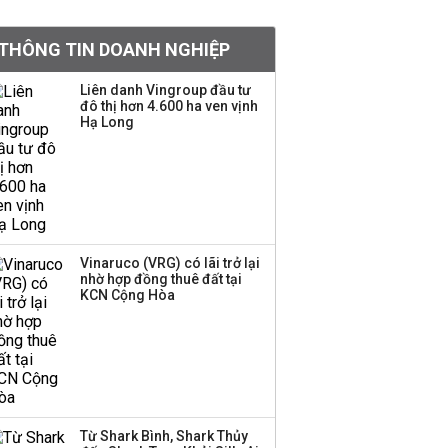
khoản
THÔNG TIN DOANH NGHIỆP
Quy hoạch 4 khu lấn
biển ở Phú Quốc
Liên danh Vingroup đầu tư
đô thị hơn 4.600 ha ven vịnh
Hạ Long
Một thương hiệu thời
trang Việt đóng cửa
sau 5 năm hoạt động,
thanh lý toàn bộ cửa
hàng
Vinaruco (VRG) có lãi trở lại
nhờ hợp đồng thuê đất tại
Dự án Sheraton Phú
KCN Cộng Hòa
Quốc bị buộc chấm dứt
hoạt động
Công ty 100 tỷ của
Huấn Hoa Hồng bỗng
Từ Shark Bình, Shark Thủy
dưng ‘biến mất’, một