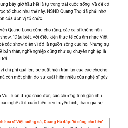
ưng bây giờ hầu hết là tự trang trải cuộc sống. Và để có
ợc tổ chức như thế này, NSND Quang Thọ đã phải nhờ
ớn của đơn vị tổ chức.
ễn Quang Long cũng cho rằng, các ca sĩ không nên
eshow: “Dẫu biết, với điều kiện thực tế của âm nhạc Việt
 bễ các show diễn vì đó là nguồn sống của họ. Nhưng sự
về bản thân, nghề nghiệp cũng như sự chuyên nghiệp là
 tới.
vì chi phí quá lớn, sự xuất hiện tràn lan của các chương
mà còn một phần do sự xuất hiện nhiều của nghệ sĩ gây
n Vũ... luôn được chào đón, các chương trình gần như
các nghệ sĩ ít xuấn hiện trên truyền hình, tham gia sự
hê ca sĩ Việt suồng sã, Quang Hà đáp: 'Ai cũng cần tiền'