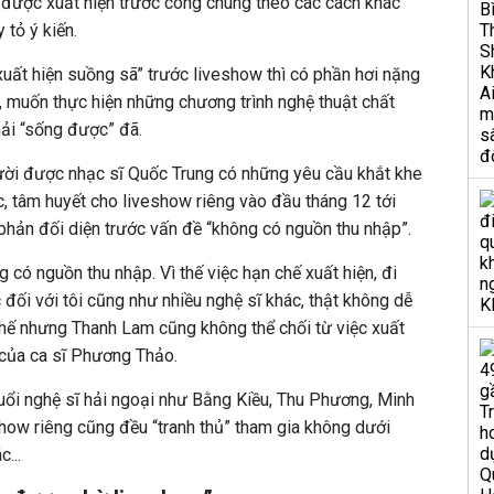
 được xuất hiện trước công chúng theo các cách khác
 tỏ ý kiến.
 xuất hiện suồng sã” trước liveshow thì có phần hơi nặng
g, muốn thực hiện những chương trình nghệ thuật chất
hải “sống được” đã.
ời được nhạc sĩ Quốc Trung có những yêu cầu khắt khe
, tâm huyết cho liveshow riêng vào đầu tháng 12 tới
phản đối diện trước vấn đề “không có nguồn thu nhập”.
g có nguồn thu nhập. Vì thế việc hạn chế xuất hiện, đi
đối với tôi cũng như nhiều nghệ sĩ khác, thật không dễ
 chế nhưng Thanh Lam cũng không thể chối từ việc xuất
 của ca sĩ Phương Thảo.
 tuổi nghệ sĩ hải ngoại như Bằng Kiều, Thu Phương, Minh
 show riêng cũng đều “tranh thủ” tham gia không dưới
...