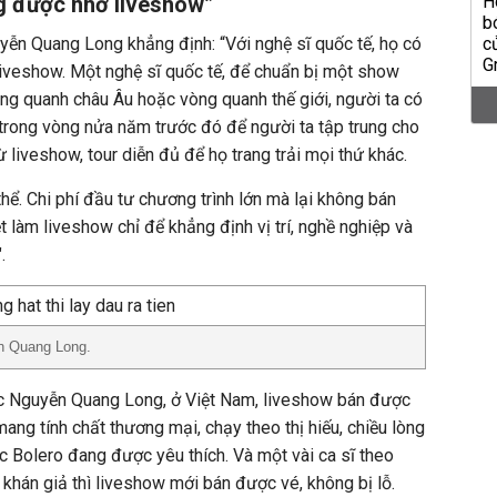
ng được nhờ liveshow”
ễn Quang Long khẳng định: “Với nghệ sĩ quốc tế, họ có
liveshow. Một nghệ sĩ quốc tế, để chuẩn bị một show
ng quanh châu Âu hoặc vòng quanh thế giới, người ta có
trong vòng nửa năm trước đó để người ta tập trung cho
ừ liveshow, tour diễn đủ để họ trang trải mọi thứ khác.
hể. Chi phí đầu tư chương trình lớn mà lại không bán
t làm liveshow chỉ để khẳng định vị trí, nghề nghiệp và
.
n Quang Long.
c Nguyễn Quang Long, ở Việt Nam, liveshow bán được
ang tính chất thương mại, chạy theo thị hiếu, chiều lòng
ạc Bolero đang được yêu thích. Và một vài ca sĩ theo
 khán giả thì liveshow mới bán được vé, không bị lỗ.