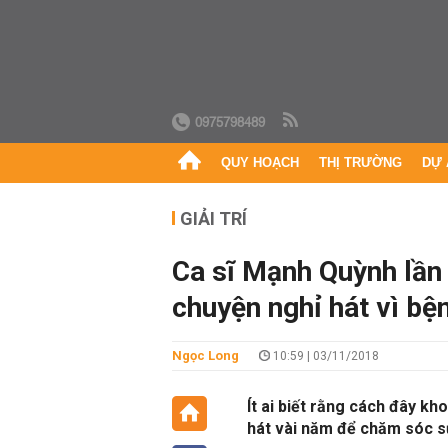
0975798489
QUY HOẠCH
THỊ TRƯỜNG
DỰ 
GIẢI TRÍ
Ca sĩ Mạnh Quỳnh lần 
chuyện nghỉ hát vì bện
Ngọc Long
10:59 | 03/11/2018
Ít ai biết rằng cách đây k
hát vài năm để chăm sóc sứ