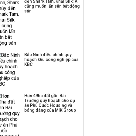
đến Shark Tam, Khải Silk: Ai
cũng muốn lấn sân bất động
Thị trường thường
sản
‘phất lên’ trong tháng 8,
nhóm ngành nào có
tiềm năng dẫn sóng?
Bắc Ninh điều chỉnh quy
hoạch khu công nghiệp của
KBC
Hơn 49ha đất gần Bãi
Trường quy hoạch cho dự
án Phú Quốc Housing và
bóng dáng của MIK Group