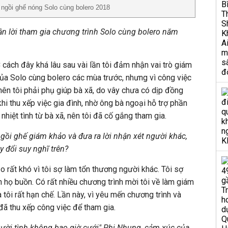
ngồi ghế nóng Solo cùng bolero 2018
ận lời tham gia chương trình Solo cùng bolero năm
 cách đây khá lâu sau vài lần tôi đảm nhận vai trò giám
ủa Solo cùng bolero các mùa trước, nhưng vì công việc
nên tôi phải phụ giúp bà xã, do vây chưa có dịp đồng
hi thu xếp việc gia đình, nhờ ông bà ngoại hỗ trợ phần
hiệt tình từ bà xã, nên tôi đã cố gắng tham gia.
 ngồi ghế giám khảo và đưa ra lời nhận xét người khác,
y đổi suy nghĩ trên?
ảo rất khó vì tôi sợ làm tổn thương người khác. Tôi sợ
nh họ buồn. Có rất nhiều chương trình mời tôi về làm giám
 tôi rất hạn chế. Lần này, vì yêu mến chương trình và
đã thu xếp công việc để tham gia.
gười tình không bao giờ cưới" Phi Nhung, cảm xúc của