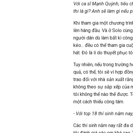
Với ca sĩ Mạnh Quỳnh, tiêu c
thi là gì? Anh sẽ làm gì nếu
Khi tham gia một chương trình
lên hàng đầu. Và ở Solo cùng 
người dân dù làm bất kì công 
kéo... đều có thể tham gia cu
hát. Đó là lí do thuyết phục t
Tuy nhiên, nếu trong trường 
quả, có thể, tôi sẽ vì hợp đồ
trao đổi với nhà sản xuất rằ
không theo sự sắp xếp của một
tôi không thể nào thế được. T
một cách thiếu công tâm.
- Với top 18 thí sinh năm nay
Các thí sinh năm nay rất đa 
tôi đánh giá các em khá cao.