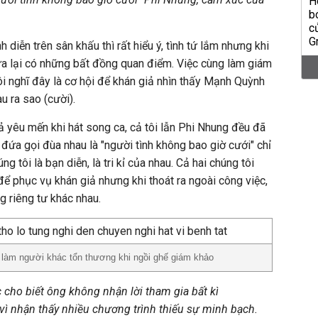
h diễn trên sân khấu thì rất hiểu ý, tình tứ lắm nhưng khi
ứa lại có những bất đồng quan điểm. Việc cùng làm giám
tôi nghĩ đây là cơ hội để khán giả nhìn thấy Mạnh Quỳnh
u ra sao (cười).
ả yêu mến khi hát song ca, cả tôi lẫn Phi Nhung đều đã
 đứa gọi đùa nhau là "người tình không bao giờ cưới" chỉ
úng tôi là bạn diễn, là tri kỉ của nhau. Cả hai chúng tôi
để phục vụ khán giả nhưng khi thoát ra ngoài công việc,
g riêng tư khác nhau.
 làm người khác tổn thương khi ngồi ghế giám khảo
 cho biết ông không nhận lời tham gia bất kì
ì nhận thấy nhiều chương trình thiếu sự minh bạch.