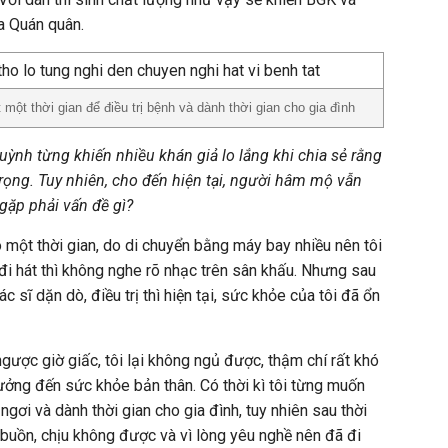
a Quán quân.
ột thời gian để điều trị bệnh và dành thời gian cho gia đình
ỳnh từng khiến nhiều khán giả lo lắng khi chia sẻ rằng
ọng. Tuy nhiên, cho đến hiện tại, người hâm mộ vẫn
gặp phải vấn đề gì?
Có một thời gian, do di chuyển bằng máy bay nhiều nên tôi
hi đi hát thì không nghe rõ nhạc trên sân khấu. Nhưng sau
c sĩ dặn dò, điều trị thì hiện tại, sức khỏe của tôi đã ổn
ngược giờ giấc, tôi lại không ngủ được, thậm chí rất khó
ởng đến sức khỏe bản thân. Có thời kì tôi từng muốn
ngơi và dành thời gian cho gia đình, tuy nhiên sau thời
y buồn, chịu không được và vì lòng yêu nghề nên đã đi