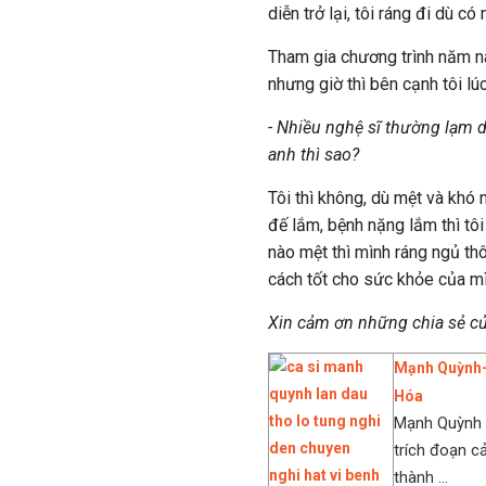
diễn trở lại, tôi ráng đi dù có
Tham gia chương trình năm nay
nhưng giờ thì bên cạnh tôi lú
- Nhiều nghệ sĩ thường lạm 
anh thì sao?
Tôi thì không, dù mệt và khó
đế lắm, bệnh nặng lắm thì tôi
nào mệt thì mình ráng ngủ thô
cách tốt cho sức khỏe của mì
Xin cảm ơn những chia sẻ củ
Mạnh Quỳnh-P
Hóa
Mạnh Quỳnh s
trích đoạn cả
thành ...