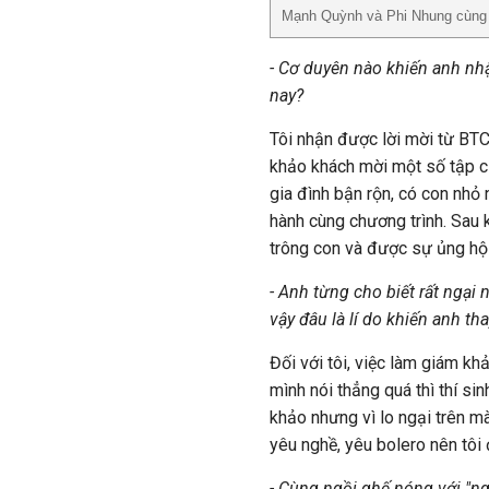
Mạnh Quỳnh và Phi Nhung cùng 
- Cơ duyên nào khiến anh nh
nay?
Tôi nhận được lời mời từ BTC
khảo khách mời một số tập c
gia đình bận rộn, có con nhỏ 
hành cùng chương trình. Sau k
trông con và được sự ủng hộ n
- Anh từng cho biết rất ngại
vậy đâu là lí do khiến anh tha
Đối với tôi, việc làm giám kh
mình nói thẳng quá thì thí si
khảo nhưng vì lo ngại trên mà
yêu nghề, yêu bolero nên tôi 
- Cùng ngồi ghế nóng với "n