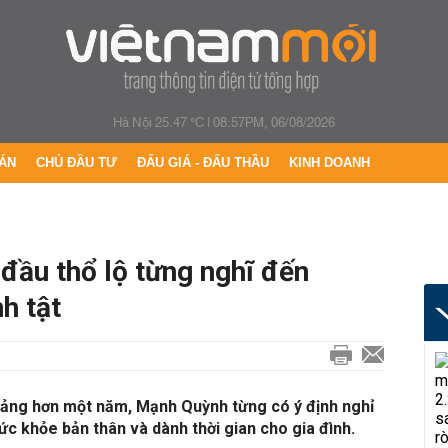
Hà Nội 25.47 °C
|
08:57PM, 06/08/2026
ÁN
CHỦ ĐẦU TƯ
ĐẤU GIÁ - ĐẤU THẦU
KINH DOANH
đầu thổ lộ từng nghĩ đến
h tật
hoảng hơn một năm, Mạnh Quỳnh từng có ý định nghỉ
c khỏe bản thân và dành thời gian cho gia đình.