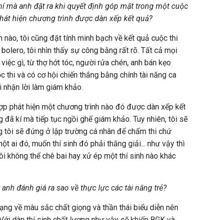
hí mà anh đặt ra khi quyết định góp mặt trong một cuộc
 phát hiện chương trình được dàn xếp kết quả?
 nào, tôi cũng đặt tính minh bạch về kết quả cuộc thi
bolero, tôi nhìn thấy sự công bằng rất rõ. Tất cả mọi
việc gì, từ thợ hớt tóc, người rửa chén, anh bán kẹo
ộc thi và có cơ hội chiến thắng bằng chính tài năng ca
ôi nhận lời làm giám khảo.
hợp phát hiện một chương trình nào đó được dàn xếp kết
ng đã kí mà tiếp tục ngồi ghế giám khảo. Tuy nhiên, tôi sẽ
ng tôi sẽ đứng ở lập trường cá nhân để chấm thi chứ
 ai đó, muốn thí sinh đó phải thắng giải... như vậy thì
ôi không thể chê bai hay xử ép một thí sinh nào khác
, anh đánh giá ra sao về thực lực các tài năng trẻ?
dạng về màu sắc chất giọng và thần thái biểu diễn nên
 Với dàn thí sinh chất lượng như vậy sẽ khiến BGK và