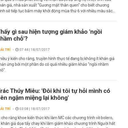
hán giả, nhà sản xuất "Gương mặt thân quen" cho biết chương
rình sẽ tiếp tục bấm máy khởi động mùa thứ 6 với nhiều màu sắc...
hấy gì sau hiện tượng giám khảo 'ngồi
hầm chỗ'?
IẢI TRÍ
07:44 | 18/07/2017
hiều ý kiến cho rằng, truyền hình thực tế đang bị không ít khán giả
hản ứng bởi một phần do có quá nhiều giám khảo "ngồi nhầm
hỗ".
rác Thúy Miêu: 'Đôi khi tôi tự hỏi mình có
ên ngậm miệng lại không'
IẢI TRÍ
03:08 | 18/07/2017
ị cho rằng khoe kiến thức khi làm MC các chương trình về bolero,
ị khán giả dọa tẩy chay khi làm giám khảo chương trình Người hát