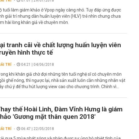
IẢI TRÍ
07:01 | 29/07/2018
ộ tuổi làm giám khảo ở Vpop ngày càng nhỏ. Tuy đáp ứng được
ính giải trí nhưng dàn huấn luyện viên (HLV) trẻ nhìn chung chưa
àm hài lòng khán giả về chuyên môn.
ại tranh cãi về chất lượng huấn luyện viên
ruyền hình thực tế
IẢI TRÍ
04:21 | 04/06/2018
rong khi khán giả chờ đợi những tên tuổi nghệ sĩ có chuyên môn
gồi ghế nóng, thì ngược lại, nhà sản xuất luôn cần những nhân vật
ây chú ý để thu hút lượng view cao cho chương trình. Chính vì...
hay thế Hoài Linh, Đàm Vĩnh Hưng là giám
hảo 'Gương mặt thân quen 2018'
IẢI TRÍ
06:47 | 22/05/2018
rải qua 5 mùa phát sóng và nhận được sự ủng hộ nhiệt tình của