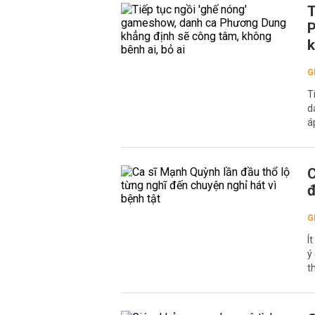
T
P
k
G
T
d
á
C
đ
G
Í
ý
t