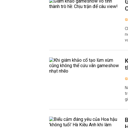
G
C
G
C
n
v
K
t
G
N
t
g
B
H