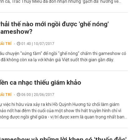
ình ca, Trác Thúy Miêu đã đón nhận những 'gạch đá' hướng về...
hải thế nào mới ngồi được 'ghế nóng'
gameshow?
IẢI TRÍ
01:40 | 10/07/2017
âu chuyện "xứng tầm" để ngồi "ghế nóng" chấm thi gameshow có
ẽ đã không còn xa lạ với khán giả Việt suốt thời gian gần đây.
ền ca nhạc thiếu giám khảo
IẢI TRÍ
06:00 | 20/06/2017
ự việc hi hữu vừa xảy ra khi Hồ Quỳnh Hương từ chối làm giám
hảo nốt hai đêm thi cuối của một show thi hát truyền hình chỉ vì
hông được ngồi ghế giữa - vị trí được xem là quan trọng nhất ban...
ameshow và những lời khen có 'thuốc độc'