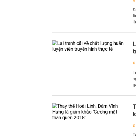
G
Đ
t
l
L
t
G
T
n
g
T
k
G
T