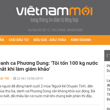
Hà Nội 33.95 °C
|
05:24AM, 08/08/2026
ÁN
CHỦ ĐẦU TƯ
ĐẤU GIÁ - ĐẤU THẦU
KINH DOANH
anh ca Phương Dung: 'Tôi tốn 100 kg nước
Ph
ắt khi làm giám khảo'
D
IẢI TRÍ
22:44 | 15/06/2019
Lị
đế
à người đã đồng hành suốt 2 mùa 'Người Kể Chuyện Tình', đến
T
ùa thứ ba, danh ca Phương Dung vẫn không khỏi xúc động. Bà
T
ho biết, đã nhiều lần rơi nước mắt khi chứng kiến phần thi đầy...
Đ
Đấ