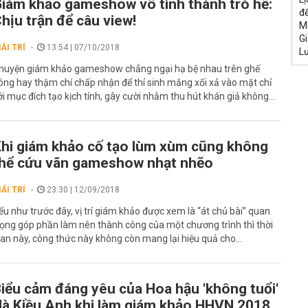
iám khảo gameshow vô tình thành trò hề:
đế
hịu trận để câu view!
M
Gi
IẢI TRÍ
13:54 | 07/10/2018
L
huyện giám khảo gameshow chẳng ngại hạ bệ nhau trên ghế
óng hay thậm chí chấp nhận để thí sinh mắng xối xả vào mặt chỉ
ới mục đích tạo kịch tính, gây cười nhằm thu hút khán giả không...
hi giám khảo cố tạo lùm xùm cũng không
hể cứu vãn gameshow nhạt nhẽo
IẢI TRÍ
23:30 | 12/09/2018
ếu như trước đây, vị trí giám khảo được xem là “át chủ bài” quan
rọng góp phần làm nên thành công của một chương trình thì thời
ian này, công thức này không còn mang lại hiệu quả cho...
iểu cảm đáng yêu của Hoa hậu 'không tuổi'
à Kiều Anh khi làm giám khảo HHVN 2018