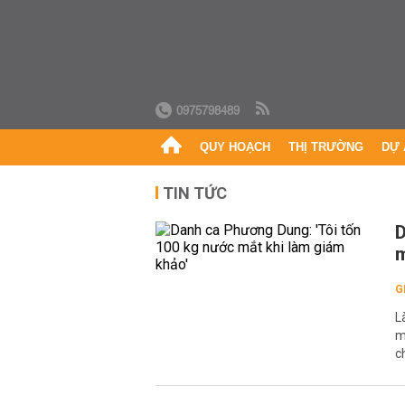
0975798489
QUY HOẠCH
THỊ TRƯỜNG
DỰ 
TIN TỨC
D
m
G
L
m
c