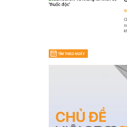
G
C
x
k
TÌM THEO NGÀY