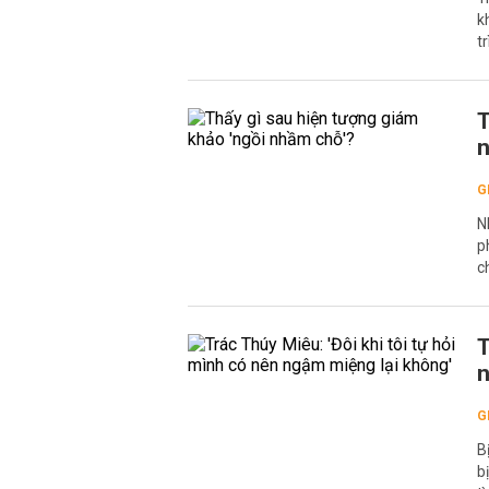
k
t
T
n
G
N
p
c
T
n
G
B
b