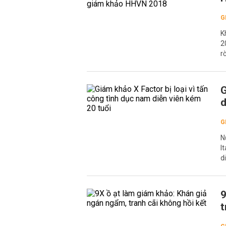
G
K
2
r
G
d
G
N
I
d
9
t