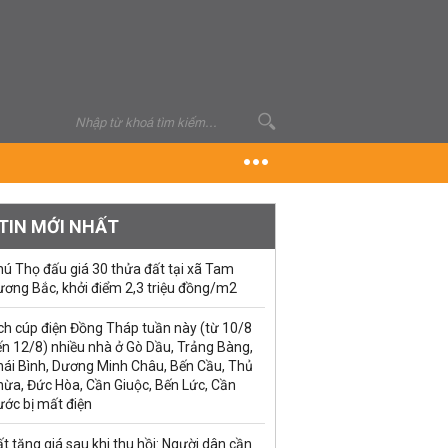
TIN MỚI NHẤT
ú Thọ đấu giá 30 thửa đất tại xã Tam
ương Bắc, khởi điểm 2,3 triệu đồng/m2
ch cúp điện Đồng Tháp tuần này (từ 10/8
n 12/8) nhiều nhà ở Gò Dầu, Trảng Bàng,
hái Bình, Dương Minh Châu, Bến Cầu, Thủ
hừa, Đức Hòa, Cần Giuộc, Bến Lức, Cần
ước bị mất điện
t tăng giá sau khi thu hồi: Người dân cần