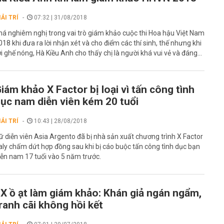
IẢI TRÍ
07:32 | 31/08/2018
há nghiêm nghị trong vai trò giám khảo cuộc thi Hoa hậu Việt Nam
018 khi đưa ra lời nhận xét và cho điểm các thí sinh, thế nhưng khi
ời ghế nóng, Hà Kiều Anh cho thấy chị là người khá vui vẻ và đáng...
iám khảo X Factor bị loại vì tấn công tình
ục nam diễn viên kém 20 tuổi
IẢI TRÍ
10:43 | 28/08/2018
ữ diễn viên Asia Argento đã bị nhà sản xuất chương trình X Factor
taly chấm dứt hợp đồng sau khi bị cáo buộc tấn công tình dục bạn
iễn nam 17 tuổi vào 5 năm trước.
X ồ ạt làm giám khảo: Khán giả ngán ngẩm,
ranh cãi không hồi kết