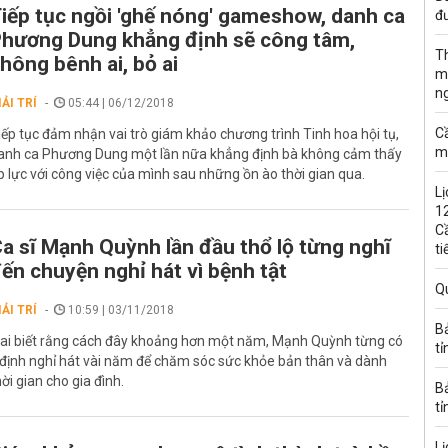
iếp tục ngồi 'ghế nóng' gameshow, danh ca
đư
hương Dung khẳng định sẽ công tâm,
T
hông bênh ai, bỏ ai
m
n
IẢI TRÍ
05:44 | 06/12/2018
C
iếp tục đảm nhận vai trò giám khảo chương trình Tinh hoa hội tụ,
m
anh ca Phương Dung một lần nữa khẳng định bà không cảm thấy
p lực với công việc của mình sau những ồn ào thời gian qua.
Lị
1
C
a sĩ Mạnh Quỳnh lần đầu thổ lộ từng nghĩ
ti
ến chuyện nghỉ hát vì bệnh tật
Q
IẢI TRÍ
10:59 | 03/11/2018
B
t ai biết rằng cách đây khoảng hơn một năm, Mạnh Quỳnh từng có
tỉ
 định nghỉ hát vài năm để chăm sóc sức khỏe bản thân và dành
hời gian cho gia đình.
B
tỉ
Lị