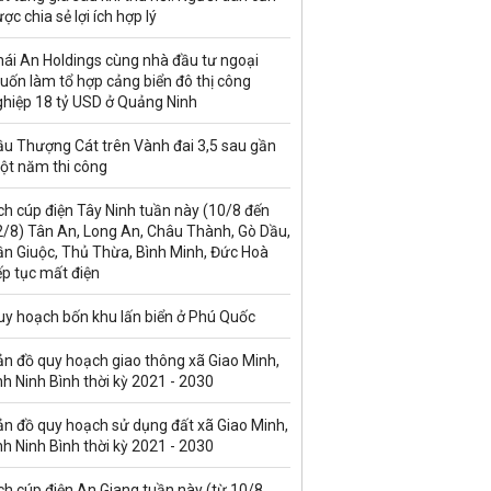
ợc chia sẻ lợi ích hợp lý
hái An Holdings cùng nhà đầu tư ngoại
uốn làm tổ hợp cảng biển đô thị công
ghiệp 18 tỷ USD ở Quảng Ninh
ầu Thượng Cát trên Vành đai 3,5 sau gần
ột năm thi công
ch cúp điện Tây Ninh tuần này (10/8 đến
2/8) Tân An, Long An, Châu Thành, Gò Dầu,
ần Giuộc, Thủ Thừa, Bình Minh, Đức Hoà
ếp tục mất điện
uy hoạch bốn khu lấn biển ở Phú Quốc
ản đồ quy hoạch giao thông xã Giao Minh,
nh Ninh Bình thời kỳ 2021 - 2030
ản đồ quy hoạch sử dụng đất xã Giao Minh,
nh Ninh Bình thời kỳ 2021 - 2030
ch cúp điện An Giang tuần này (từ 10/8