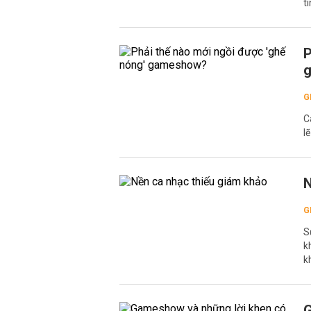
t
P
G
C
l
N
G
S
k
k
G