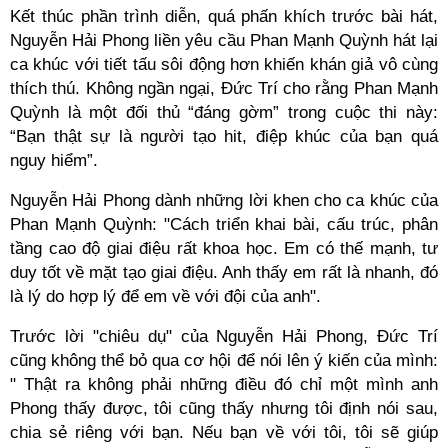
Kết thúc phần trình diễn, quá phấn khích trước bài hát,
Nguyễn Hải Phong liền yêu cầu Phan Mạnh Quỳnh hát lại
ca khúc với tiết tấu sôi động hơn khiến khán giả vô cùng
thích thú. Không ngần ngại, Đức Trí cho rằng Phan Mạnh
Quỳnh là một đối thủ “đáng gờm” trong cuộc thi này:
“Bạn thật sự là người tạo hit, điệp khúc của bạn quá
nguy hiểm”.
Nguyễn Hải Phong dành những lời khen cho ca khúc của
Phan Mạnh Quỳnh: "Cách triển khai bài, cấu trúc, phân
tầng cao độ giai điệu rất khoa học. Em có thế mạnh, tư
duy tốt về mặt tạo giai điệu. Anh thấy em rất là nhanh, đó
là lý do hợp lý để em về với đội của anh".
Trước lời "chiêu dụ" của Nguyễn Hải Phong, Đức Trí
cũng không thể bỏ qua cơ hội để nói lên ý kiến của mình:
" Thật ra không phải những điều đó chỉ một mình anh
Phong thấy được, tôi cũng thấy nhưng tôi định nói sau,
chia sẻ riêng với bạn. Nếu bạn về với tôi, tôi sẽ giúp