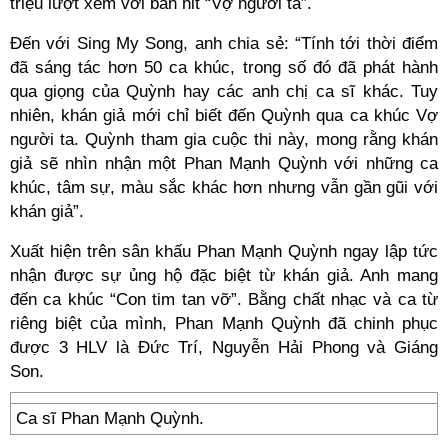
triệu lượt xem với bản hit “Vợ người ta”.
Đến với Sing My Song, anh chia sẻ: “Tính tới thời điểm
đã sáng tác hơn 50 ca khúc, trong số đó đã phát hành
qua giọng của Quỳnh hay các anh chị ca sĩ khác. Tuy
nhiên, khán giả mới chỉ biết đến Quỳnh qua ca khúc Vợ
người ta. Quỳnh tham gia cuộc thi này, mong rằng khán
giả sẽ nhìn nhận một Phan Mạnh Quỳnh với những ca
khúc, tâm sự, màu sắc khác hơn nhưng vẫn gần gũi với
khán giả”.
Xuất hiện trên sân khấu Phan Mạnh Quỳnh ngay lập tức
nhận được sự ủng hộ đặc biệt từ khán giả. Anh mang
đến ca khúc “Con tim tan vỡ”. Bằng chất nhạc và ca từ
riêng biệt của mình, Phan Mạnh Quỳnh đã chinh phục
được 3 HLV là Đức Trí, Nguyễn Hải Phong và Giáng
Son.
Ca sĩ Phan Mạnh Quỳnh.