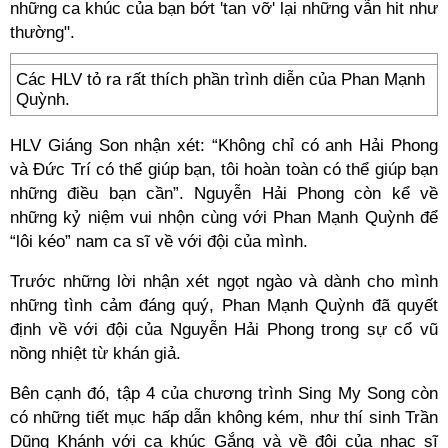
những ca khúc của bạn bớt 'tan vỡ' lại những vẫn hit như
thường".
Các HLV tỏ ra rất thích phần trình diễn của Phan Mạnh
Quỳnh.
HLV Giáng Son nhận xét: “Không chỉ có anh Hải Phong
và Đức Trí có thể giúp bạn, tôi hoàn toàn có thể giúp bạn
những điều bạn cần”. Nguyễn Hải Phong còn kể về
những kỷ niệm vui nhộn cùng với Phan Mạnh Quỳnh để
“lôi kéo” nam ca sĩ về với đội của mình.
Trước những lời nhận xét ngọt ngào và dành cho mình
những tình cảm đáng quý, Phan Mạnh Quỳnh đã quyết
định về với đội của Nguyễn Hải Phong trong sự cổ vũ
nồng nhiệt từ khán giả.
Bên cạnh đó, tập 4 của chương trình Sing My Song còn
có những tiết mục hấp dẫn không kém, như thí sinh Trần
Dũng Khánh với ca khúc Gắng và về đội của nhạc sĩ