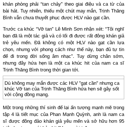
khán phòng phải “tan chảy” theo giai điệu và ca từ của
bài hát. Tuy nhiên, thiếu một chút may mắn, Trịnh Thăng
Bình vẫn chưa thuyết phục được HLV nào gạt cần.
Trước ca khúc “Vỡ tan” Lê Minh Sơn nhận xét: “Tôi nghĩ
bạn đã là một tác giả và có lối đi được rất đông khán giả
trẻ yêu mến. Đã không có một HLV nào gạt cần lựa
chọn, nhưng với phong cách như thế này, bạn đủ tự tin
để đi trong đời sống âm nhạc”. Tuy dừng chân sớm,
nhưng đây hứa hẹn là một ca khúc hit của nam ca sĩ
Trịnh Thăng Bình trong thời gian tới.
Dù không may mắn được các HLV "gạt cần" nhưng ca
khúc Vỡ tan của Trịnh Thăng Bình hứa hẹn sẽ gây sốt
với cộng đồng mạng.
Một trong những thí sinh để lại ấn tượng mạnh mẽ trong
tập 4 là tiết mục của Phan Mạnh Quỳnh, anh là nam ca
sĩ được đông đảo khán giả yêu mến và sở hữu hơn 95