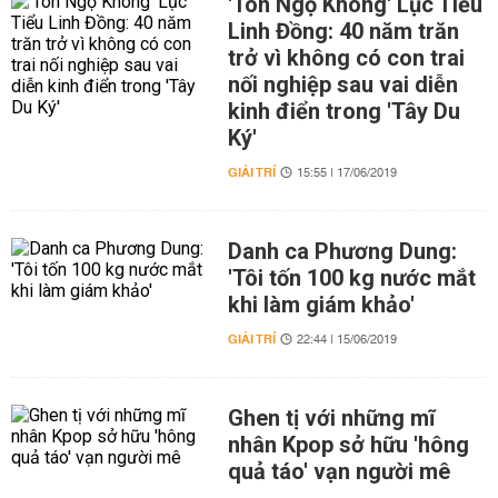
'Tôn Ngộ Không' Lục Tiểu
Linh Đồng: 40 năm trăn
trở vì không có con trai
nối nghiệp sau vai diễn
kinh điển trong 'Tây Du
Ký'
GIẢI TRÍ
15:55 | 17/06/2019
Danh ca Phương Dung:
'Tôi tốn 100 kg nước mắt
khi làm giám khảo'
GIẢI TRÍ
22:44 | 15/06/2019
Ghen tị với những mĩ
nhân Kpop sở hữu 'hông
quả táo' vạn người mê