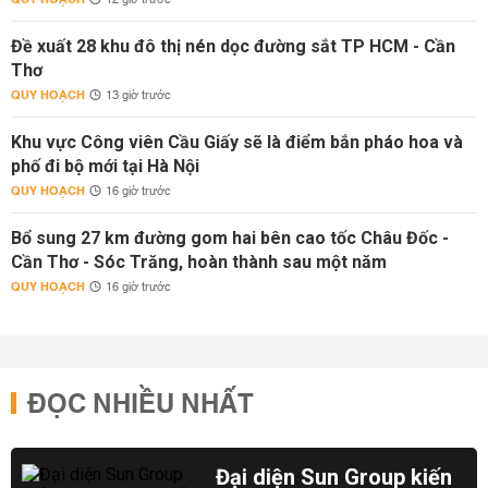
12 giờ trước
Đề xuất 28 khu đô thị nén dọc đường sắt TP HCM - Cần
Thơ
QUY HOẠCH
13 giờ trước
Khu vực Công viên Cầu Giấy sẽ là điểm bắn pháo hoa và
phố đi bộ mới tại Hà Nội
QUY HOẠCH
16 giờ trước
Bổ sung 27 km đường gom hai bên cao tốc Châu Đốc -
Cần Thơ - Sóc Trăng, hoàn thành sau một năm
QUY HOẠCH
16 giờ trước
ĐỌC NHIỀU NHẤT
Đại diện Sun Group kiến