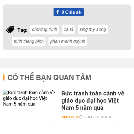
0
Chia sẻ
chương trình
ca sĩ
sing my song
Tag:
trịnh thăng bình
phan mạnh quỳnh
CÓ THỂ BẠN QUAN TÂM
Bức tranh toàn cảnh về
giáo dục đại học Việt
Nam 5 năm qua
GIÁO DỤC
12:03 | 22/10/2018