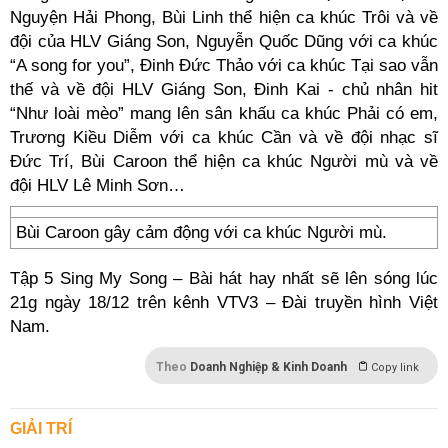
Nguyện Hải Phong, Bùi Linh thể hiện ca khúc Trôi và về
đội của HLV Giáng Son, Nguyễn Quốc Dũng với ca khúc
“A song for you”, Đinh Đức Thảo với ca khúc Tại sao vẫn
thế và về đội HLV Giáng Son, Đinh Kai - chủ nhân hit
“Như loài mèo” mang lên sân khấu ca khúc Phải có em,
Trương Kiều Diễm với ca khúc Cần và về đội nhạc sĩ
Đức Trí, Bùi Caroon thể hiện ca khúc Người mù và về
đội HLV Lê Minh Sơn…
Bùi Caroon gây cảm động với ca khúc Người mù.
Tập 5 Sing My Song – Bài hát hay nhất sẽ lên sóng lúc
21g ngày 18/12 trên kênh VTV3 – Đài truyền hình Việt
Nam.
Theo
Doanh Nghiệp & Kinh Doanh
Copy link
GIẢI TRÍ