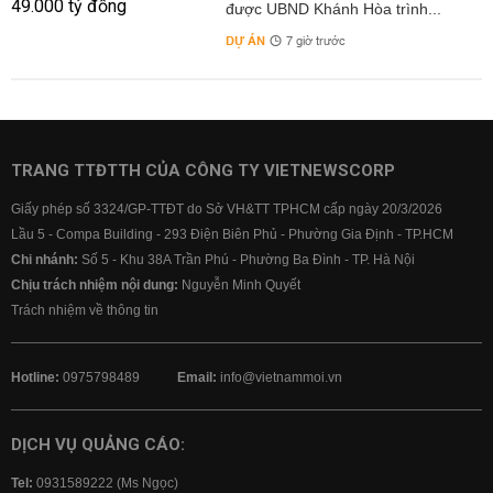
được UBND Khánh Hòa trình...
DỰ ÁN
7 giờ trước
TRANG TTĐTTH CỦA CÔNG TY VIETNEWSCORP
Giấy phép số 3324/GP-TTĐT do Sở VH&TT TPHCM cấp ngày 20/3/2026
Lầu 5 - Compa Building - 293 Điện Biên Phủ - Phường Gia Định - TP.HCM
Chi nhánh:
Số 5 - Khu 38A Trần Phú - Phường Ba Đình - TP. Hà Nội
Chịu trách nhiệm nội dung:
Nguyễn Minh Quyết
Trách nhiệm về thông tin
Hotline:
0975798489
Email:
info@vietnammoi.vn
DỊCH VỤ QUẢNG CÁO:
Tel:
0931589222 (Ms Ngọc)