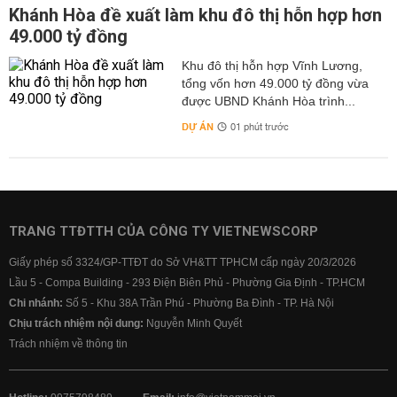
Khánh Hòa đề xuất làm khu đô thị hỗn hợp hơn
49.000 tỷ đồng
Khu đô thị hỗn hợp Vĩnh Lương,
tổng vốn hơn 49.000 tỷ đồng vừa
được UBND Khánh Hòa trình...
DỰ ÁN
01 phút trước
TRANG TTĐTTH CỦA CÔNG TY VIETNEWSCORP
Giấy phép số 3324/GP-TTĐT do Sở VH&TT TPHCM cấp ngày 20/3/2026
Lầu 5 - Compa Building - 293 Điện Biên Phủ - Phường Gia Định - TP.HCM
Chi nhánh:
Số 5 - Khu 38A Trần Phú - Phường Ba Đình - TP. Hà Nội
Chịu trách nhiệm nội dung:
Nguyễn Minh Quyết
Trách nhiệm về thông tin