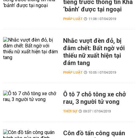
tiếng trước thông tin Khá
‘bảnh’ được tại ngoại
PHÁP LUẬT
11:08 | 07/04/2019
Nhắc vượt đèn đỏ, bị
đâm chết: Bất ngờ với
thiếu nữ xuất hiện tại
đám tang
PHÁP LUẬT
10:05 | 07/04/2019
Ô tô 7 chỗ tông xe chở
rau, 3 người tử vong
THỜI SỰ
09:07 | 07/04/2019
Côn đồ tấn công quán