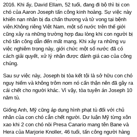
2016. Khi ấy, David Ellam, 52 tuổi, đang đi bộ thì bị con
chó của Aaron Joseph tấn công kinh hoàng. Sự việc này
khiến nạn nhân bị đa chấn thương và tử vong tại bệnh
viện.Không riêng Việt Nam, một số nước trên thế giới
cũng xảy ra những trường hợp đau lòng khi con người bị
chó tấn công dẫn đến mất mạng. Khi xảy ra những vụ
việc nghiêm trọng này, giới chức một số nước đã có
cách giải quyết, xử lý nhận được đánh giá cao của công
chúng.
Sau sự việc này, Joseph bị tòa kết tội là sở hữu con chó
nguy hiểm và không trôm nom nó cẩn thận nên đã gây ra
cái chết cho người khác. Vì vậy, tòa tuyên án Joseph 10
năm tù.
Giống Anh, Mỹ cũng áp dụng hình phạt tù đối với chủ
nhân của con chó cắn chết người. Dư luận Mỹ từng xôn
xao khi 2 con chó nòi Presa Canario mang tên Bane và
Hera của Marjorie Knoller, 46 tuổi, tấn công người hàng