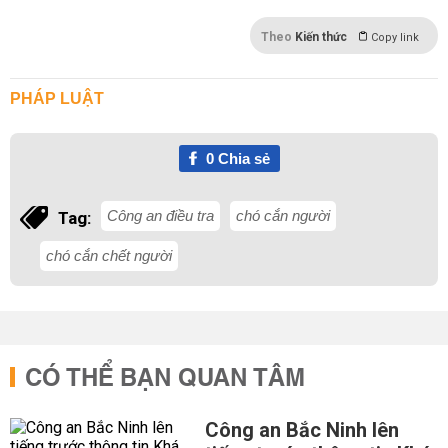
Theo
Kiến thức
Copy link
PHÁP LUẬT
0
Chia sẻ
Công an điều tra
chó cắn người
Tag:
chó cắn chết người
CÓ THỂ BẠN QUAN TÂM
Công an Bắc Ninh lên