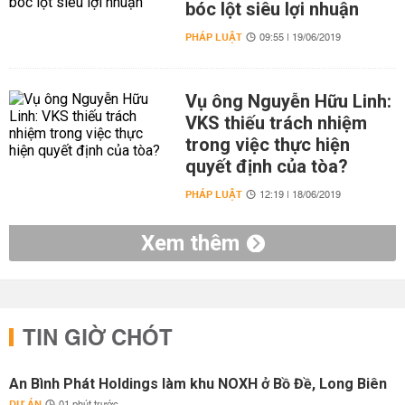
bóc lột siêu lợi nhuận
PHÁP LUẬT
09:55 | 19/06/2019
Vụ ông Nguyễn Hữu Linh:
VKS thiếu trách nhiệm
trong việc thực hiện
quyết định của tòa?
PHÁP LUẬT
12:19 | 18/06/2019
Xem thêm
TIN GIỜ CHÓT
An Bình Phát Holdings làm khu NOXH ở Bồ Đề, Long Biên
DỰ ÁN