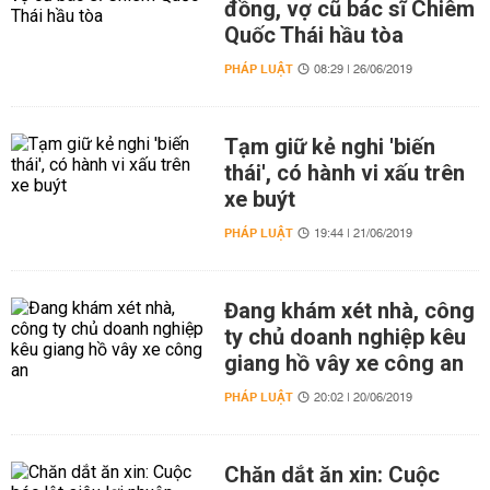
đồng, vợ cũ bác sĩ Chiêm
Quốc Thái hầu tòa
PHÁP LUẬT
08:29 | 26/06/2019
Tạm giữ kẻ nghi 'biến
thái', có hành vi xấu trên
xe buýt
PHÁP LUẬT
19:44 | 21/06/2019
Đang khám xét nhà, công
ty chủ doanh nghiệp kêu
giang hồ vây xe công an
PHÁP LUẬT
20:02 | 20/06/2019
Chăn dắt ăn xin: Cuộc