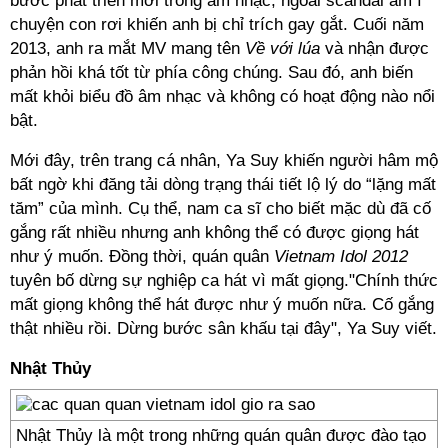
bước phát triển mới trong âm nhạc, ngoài scandal ầm ĩ
chuyện con rơi khiến anh bị chỉ trích gay gắt. Cuối năm
2013, anh ra mắt MV mang tên
Về với lúa
và nhận được
phản hồi khá tốt từ phía công chúng. Sau đó, anh biến
mất khỏi biểu đồ âm nhạc và không có hoạt động nào nổi
bật.
Mới đây, trên trang cá nhân, Ya Suy khiến người hâm mộ
bất ngờ khi đăng tải dòng trạng thái tiết lộ lý do “lặng mất
tăm” của mình. Cụ thể, nam ca sĩ cho biết mặc dù đã cố
gắng rất nhiều nhưng anh không thể có được giọng hát
như ý muốn. Đồng thời, quán quân
Vietnam Idol 2012
tuyên bố dừng sự nghiệp ca hát vì mất giọng."Chính thức
mất giọng không thể hát được như ý muốn nữa. Cố gắng
thật nhiều rồi. Dừng bước sân khấu tại đây", Ya Suy viết.
Nhật Thủy
Nhật Thủy là một trong những quán quân được đào tạo