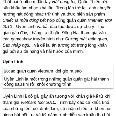
Thất bại ở album đầu tay
Hát cùng tôi,
Quốc Thiên rời
sân khấu âm nhạc khá lâu. Trong lần trở lại, anh chuyển
hướng hát dòng nhạc trữ tình và thực hiện sản phẩm
Chiếc lá mùa đông
kết hợp cùng quán quân
Vietnam Idol
2010
- Uyên Linh và bắt đầu tạo được sự chú ý. Thời
gian gần đây, chàng ca sĩ gốc Đồng Nai tham gia vào
các gameshow truyền hình như
Gương mặt thân quen,
Sao nhập ngũ.
.. và để lại ấn tượng tốt trong lòng khán
giả bởi sự tài năng và hài hước của mình.
Uyên Linh
Uyên Linh là một trong những quán quân gặt hái thành
công sau khi rời khỏi chương trình
Uyên Linh là cô gái gây ấn tượng với khán giả kể từ khi
tham gia
Vietnam Idol 2010.
Trình bày các ca khúc khó
của những tên tuổi đình đám, cô nhận nhiều lời khen bởi
giọng hát nội lực và kỹ năng trình diễn sân khấu thu hút.