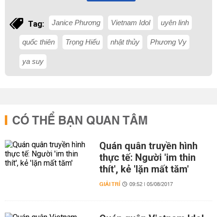
Janice Phương
Vietnam Idol
uyên linh
Tag:
quốc thiên
Trọng Hiếu
nhật thủy
Phương Vy
ya suy
CÓ THỂ BẠN QUAN TÂM
Quán quân truyền hình
thực tế: Người 'im thin
thít', kẻ 'lặn mất tăm'
GIẢI TRÍ
09:52 | 05/08/2017