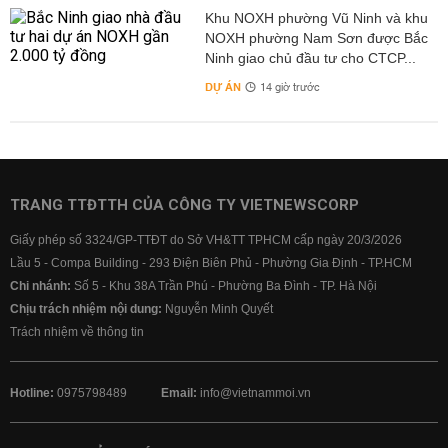
Khu NOXH phường Vũ Ninh và khu
NOXH phường Nam Sơn được Bắc
Ninh giao chủ đầu tư cho CTCP...
DỰ ÁN
14 giờ trước
TRANG TTĐTTH CỦA CÔNG TY VIETNEWSCORP
Giấy phép số 3324/GP-TTĐT do Sở VH&TT TPHCM cấp ngày 20/3/2026
Lầu 5 - Compa Building - 293 Điện Biên Phủ - Phường Gia Định - TP.HCM
Chi nhánh:
Số 5 - Khu 38A Trần Phú - Phường Ba Đình - TP. Hà Nội
Chịu trách nhiệm nội dung:
Nguyễn Minh Quyết
Trách nhiệm về thông tin
Hotline:
0975798489
Email:
info@vietnammoi.vn