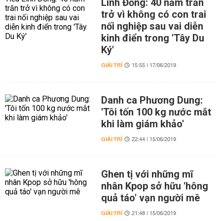
Linh Đồng: 40 năm trăn
trở vì không có con trai
nối nghiệp sau vai diễn
kinh điển trong 'Tây Du
Ký'
GIẢI TRÍ
15:55 | 17/06/2019
Danh ca Phương Dung:
'Tôi tốn 100 kg nước mắt
khi làm giám khảo'
GIẢI TRÍ
22:44 | 15/06/2019
Ghen tị với những mĩ
nhân Kpop sở hữu 'hông
quả táo' vạn người mê
GIẢI TRÍ
21:48 | 15/06/2019