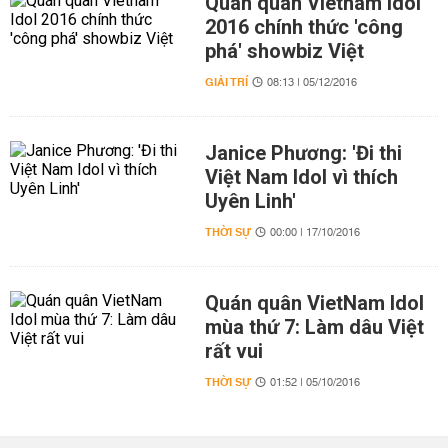
Quán quân Vietnam Idol
2016 chính thức 'công
phá' showbiz Việt
GIẢI TRÍ
08:13 | 05/12/2016
Janice Phương: 'Đi thi
Việt Nam Idol vì thích
Uyên Linh'
THỜI SỰ
00:00 | 17/10/2016
Quán quân VietNam Idol
mùa thứ 7: Làm dâu Việt
rất vui
THỜI SỰ
01:52 | 05/10/2016