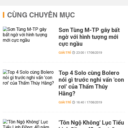
CÙNG CHUYÊN MỤC
Sơn Tùng M-TP gây bất
ngờ với hình tượng mới
cực ngầu
GIẢI TRÍ
23:00 | 17/06/2019
Top 4 Solo cùng Bolero
nói gì trước nghi vấn 'con
rơi' của Thẩm Thúy
Hằng?
GIẢI TRÍ
16:40 | 17/06/2019
'Tôn Ngộ Không' Lục Tiểu