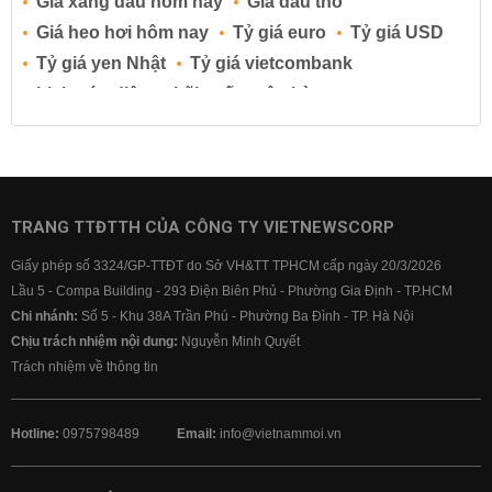
Giá xăng dầu hôm nay
Giá dầu thô
Giá heo hơi hôm nay
Tỷ giá euro
Tỷ giá USD
Tỷ giá yen Nhật
Tỷ giá vietcombank
Lịch cúp điện
Lãi suất ngân hàng
Lãi suất tiết kiệm
Lãi suất tiền gửi
Lãi suất ngân hàng Agribank
Lãi suất ngân hàng Sacombank
Lãi suất ngân hàng BIDV
TRANG TTĐTTH CỦA CÔNG TY VIETNEWSCORP
Lãi suất ngân hàng Vietinbank
Giấy phép số 3324/GP-TTĐT do Sở VH&TT TPHCM cấp ngày 20/3/2026
Lãi suất ngân hàng Vietcombank
Lầu 5 - Compa Building - 293 Điện Biên Phủ - Phường Gia Định - TP.HCM
Chi nhánh:
Số 5 - Khu 38A Trần Phú - Phường Ba Đình - TP. Hà Nội
Chịu trách nhiệm nội dung:
Nguyễn Minh Quyết
Trách nhiệm về thông tin
Hotline:
0975798489
Email:
info@vietnammoi.vn