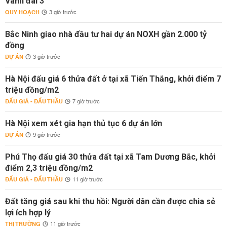
Vành đai 3
QUY HOẠCH
3 giờ trước
Bắc Ninh giao nhà đầu tư hai dự án NOXH gần 2.000 tỷ
đồng
DỰ ÁN
3 giờ trước
Hà Nội đấu giá 6 thửa đất ở tại xã Tiến Thắng, khởi điểm 7
triệu đồng/m2
ĐẤU GIÁ - ĐẤU THẦU
7 giờ trước
Hà Nội xem xét gia hạn thủ tục 6 dự án lớn
DỰ ÁN
9 giờ trước
Phú Thọ đấu giá 30 thửa đất tại xã Tam Dương Bắc, khởi
điểm 2,3 triệu đồng/m2
ĐẤU GIÁ - ĐẤU THẦU
11 giờ trước
Đất tăng giá sau khi thu hồi: Người dân cần được chia sẻ
lợi ích hợp lý
THỊ TRƯỜNG
11 giờ trước