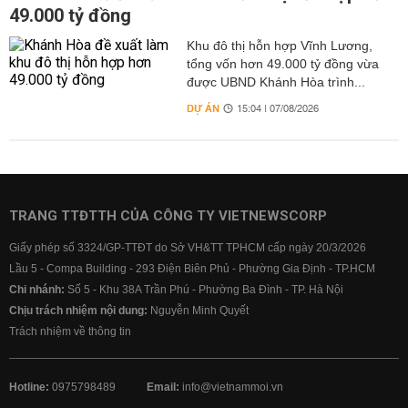
49.000 tỷ đồng
Khu đô thị hỗn hợp Vĩnh Lương,
tổng vốn hơn 49.000 tỷ đồng vừa
được UBND Khánh Hòa trình...
DỰ ÁN
15:04 | 07/08/2026
TRANG TTĐTTH CỦA CÔNG TY VIETNEWSCORP
Giấy phép số 3324/GP-TTĐT do Sở VH&TT TPHCM cấp ngày 20/3/2026
Lầu 5 - Compa Building - 293 Điện Biên Phủ - Phường Gia Định - TP.HCM
Chi nhánh:
Số 5 - Khu 38A Trần Phú - Phường Ba Đình - TP. Hà Nội
Chịu trách nhiệm nội dung:
Nguyễn Minh Quyết
Trách nhiệm về thông tin
Hotline:
0975798489
Email:
info@vietnammoi.vn