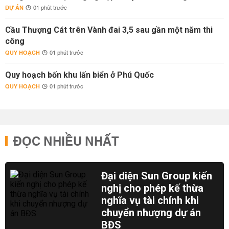
DỰ ÁN
01 phút trước
Cầu Thượng Cát trên Vành đai 3,5 sau gần một năm thi
công
QUY HOẠCH
01 phút trước
Quy hoạch bốn khu lấn biển ở Phú Quốc
QUY HOẠCH
01 phút trước
ĐỌC NHIỀU NHẤT
Đại diện Sun Group kiến
nghị cho phép kế thừa
nghĩa vụ tài chính khi
chuyển nhượng dự án
BĐS