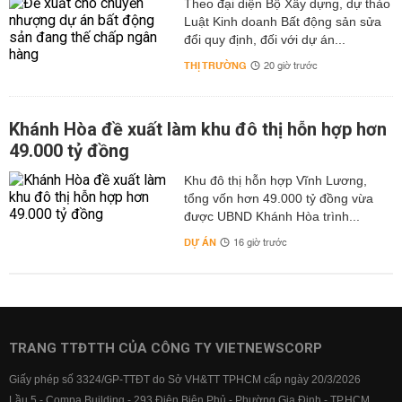
Theo đại diện Bộ Xây dựng, dự thảo
Luật Kinh doanh Bất động sản sửa
đổi quy định, đối với dự án...
THỊ TRƯỜNG
20 giờ trước
Khánh Hòa đề xuất làm khu đô thị hỗn hợp hơn
49.000 tỷ đồng
Khu đô thị hỗn hợp Vĩnh Lương,
tổng vốn hơn 49.000 tỷ đồng vừa
được UBND Khánh Hòa trình...
DỰ ÁN
16 giờ trước
TRANG TTĐTTH CỦA CÔNG TY VIETNEWSCORP
Giấy phép số 3324/GP-TTĐT do Sở VH&TT TPHCM cấp ngày 20/3/2026
Lầu 5 - Compa Building - 293 Điện Biên Phủ - Phường Gia Định - TP.HCM