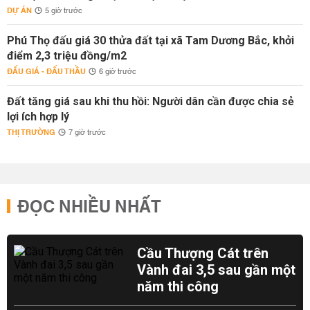
DỰ ÁN
5 giờ trước
Phú Thọ đấu giá 30 thửa đất tại xã Tam Dương Bắc, khởi
điểm 2,3 triệu đồng/m2
ĐẤU GIÁ - ĐẤU THẦU
6 giờ trước
Đất tăng giá sau khi thu hồi: Người dân cần được chia sẻ
lợi ích hợp lý
THỊ TRƯỜNG
7 giờ trước
ĐỌC NHIỀU NHẤT
Cầu Thượng Cát trên
Vành đai 3,5 sau gần một
năm thi công