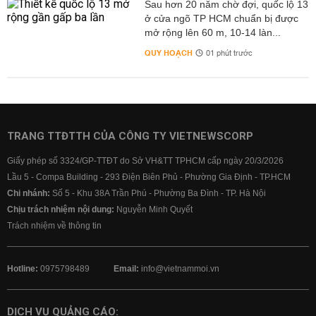
Sau hơn 20 năm chờ đợi, quốc lộ 13
ở cửa ngõ TP HCM chuẩn bị được
mở rộng lên 60 m, 10-14 làn...
QUY HOẠCH
01 phút trước
TRANG TTĐTTH CỦA CÔNG TY VIETNEWSCORP
Giấy phép số 3324/GP-TTĐT do Sở VH&TT TPHCM cấp ngày 20/3/2026
Lầu 5 - Compa Building - 293 Điện Biên Phủ - Phường Gia Định - TP.HCM
Chi nhánh:
Số 5 - Khu 38A Trần Phú - Phường Ba Đình - TP. Hà Nội
Chịu trách nhiệm nội dung:
Nguyễn Minh Quyết
Trách nhiệm về thông tin
Hotline:
0975798489
Email:
info@vietnammoi.vn
DỊCH VỤ QUẢNG CÁO: