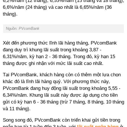
6,2%/năm (12 tháng), 6,55%/năm (15 tháng và 18 tháng),
6,6%/năm (24 tháng) và cao nhất là 6,65%/năm (36
tháng).
Nguồn:
PVcomBank
Xét đến phương thức lĩnh lãi hàng tháng, PVcomBank
đang duy trì khung lãi suất trong khoảng 3,87 -
6,31%/năm, kỳ hạn 2 - 36 tháng. Trong đó, kỳ hạn 15
tháng được ghi nhận với mức lãi suất cao nhất.
Tại PVcomBank, khách hàng còn có thêm một lựa chọn
khác đó là lĩnh lãi hàng quý. Với phương thức này,
PVcomBank đang huy động lãi suất trong khoảng 5,55 -
6,34%/năm. Khung lãi suất này được áp dụng cho tiền
gửi có kỳ hạn 6 - 36 tháng (trừ 7 tháng, 8 tháng, 10 tháng
và 11 tháng).
Song song đó, PVcomBank còn triển khai gửi tiền trong
ngắn hạn từ 1 tuần đến 3 tuần, với
lãi suất ngân hàng
ở