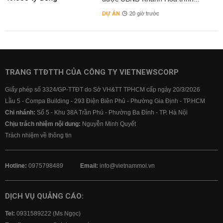
DỰ ÁN
20 giờ trước
TRANG TTĐTTH CỦA CÔNG TY VIETNEWSCORP
Giấy phép số 3324/GP-TTĐT do Sở VH&TT TPHCM cấp ngày 20/3/2026
Lầu 5 - Compa Building - 293 Điện Biên Phủ - Phường Gia Định - TP.HCM
Chi nhánh:
Số 5 - Khu 38A Trần Phú - Phường Ba Đình - TP. Hà Nội
Chịu trách nhiệm nội dung:
Nguyễn Minh Quyết
Trách nhiệm về thông tin
Hotline:
0975798489
Email:
info@vietnammoi.vn
DỊCH VỤ QUẢNG CÁO:
Tel:
0931589222 (Ms Ngọc)