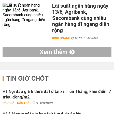
Lãi suất ngân hàng ngày
13/6, Agribank,
Sacombank cùng nhiều
ngân hàng đi ngang diện
rộng
KINH DOANH
08:13 | 13/06/2026
Xem thêm
TIN GIỜ CHÓT
Hà Nội đấu giá 6 thửa đất ở tại xã Tiến Thắng, khởi điểm 7
triệu đồng/m2
ĐẤU GIÁ - ĐẤU THẦU
01 phút trước
Hà Nội xem xét gia hạn thủ tục 6 dự án lớn