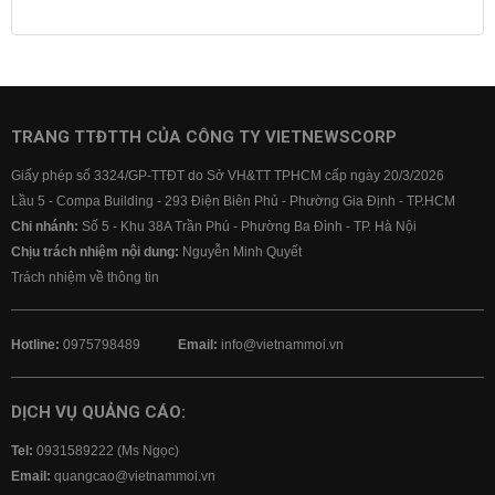
Lịch cúp điện
Lãi suất ngân hàng
Lãi suất tiết kiệm
Lãi suất tiền gửi
Lãi suất ngân hàng Agribank
Lãi suất ngân hàng Sacombank
Lãi suất ngân hàng BIDV
TRANG TTĐTTH CỦA CÔNG TY VIETNEWSCORP
Lãi suất ngân hàng Vietinbank
Giấy phép số 3324/GP-TTĐT do Sở VH&TT TPHCM cấp ngày 20/3/2026
Lãi suất ngân hàng Vietcombank
Lầu 5 - Compa Building - 293 Điện Biên Phủ - Phường Gia Định - TP.HCM
Chi nhánh:
Số 5 - Khu 38A Trần Phú - Phường Ba Đình - TP. Hà Nội
Chịu trách nhiệm nội dung:
Nguyễn Minh Quyết
Trách nhiệm về thông tin
Hotline:
0975798489
Email:
info@vietnammoi.vn
DỊCH VỤ QUẢNG CÁO:
Tel:
0931589222 (Ms Ngọc)
Email:
quangcao@vietnammoi.vn