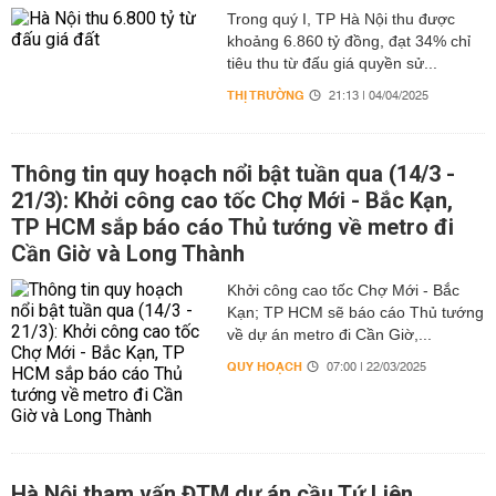
Trong quý I, TP Hà Nội thu được
khoảng 6.860 tỷ đồng, đạt 34% chỉ
tiêu thu từ đấu giá quyền sử...
THỊ TRƯỜNG
21:13 | 04/04/2025
Thông tin quy hoạch nổi bật tuần qua (14/3 -
21/3): Khởi công cao tốc Chợ Mới - Bắc Kạn,
TP HCM sắp báo cáo Thủ tướng về metro đi
Cần Giờ và Long Thành
Khởi công cao tốc Chợ Mới - Bắc
Kạn; TP HCM sẽ báo cáo Thủ tướng
về dự án metro đi Cần Giờ,...
QUY HOẠCH
07:00 | 22/03/2025
Hà Nội tham vấn ĐTM dự án cầu Tứ Liên