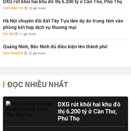
DXG rút khỏi hai khu đô thị 6.200 tỷ ở Cần Thơ, Phú Thọ
CHỦ ĐẦU TƯ
10 giờ trước
Hà Nội chuyển đổi đất Tây Tựu làm dự án trung tâm văn
phòng kết hợp dịch vụ thương mại
DỰ ÁN
11 giờ trước
Quảng Ninh, Bắc Ninh đủ điều kiện lên thành phố
QUY HOẠCH
12 giờ trước
ĐỌC NHIỀU NHẤT
DXG rút khỏi hai khu đô
thị 6.200 tỷ ở Cần Thơ,
Phú Thọ