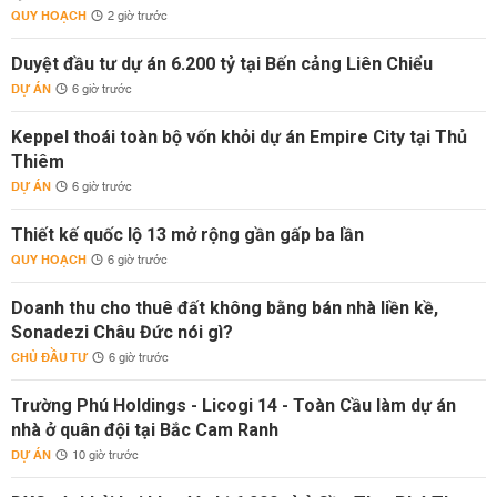
QUY HOẠCH
2 giờ trước
Duyệt đầu tư dự án 6.200 tỷ tại Bến cảng Liên Chiểu
DỰ ÁN
6 giờ trước
Keppel thoái toàn bộ vốn khỏi dự án Empire City tại Thủ
Thiêm
DỰ ÁN
6 giờ trước
Thiết kế quốc lộ 13 mở rộng gần gấp ba lần
QUY HOẠCH
6 giờ trước
Doanh thu cho thuê đất không bằng bán nhà liền kề,
Sonadezi Châu Đức nói gì?
CHỦ ĐẦU TƯ
6 giờ trước
Trường Phú Holdings - Licogi 14 - Toàn Cầu làm dự án
nhà ở quân đội tại Bắc Cam Ranh
DỰ ÁN
10 giờ trước