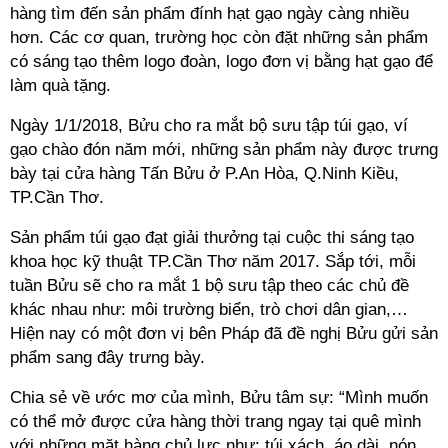
hàng tìm đến sản phẩm đính hạt gạo ngày càng nhiều
hơn. Các cơ quan, trường học còn đặt những sản phẩm
có sáng tạo thêm logo đoàn, logo đơn vị bằng hạt gạo để
làm quà tặng.
Ngày 1/1/2018, Bửu cho ra mắt bộ sưu tập túi gạo, ví
gạo chào đón năm mới, những sản phẩm này được trưng
bày tại cửa hàng Tấn Bửu ở P.An Hòa, Q.Ninh Kiều,
TP.Cần Thơ.
Sản phẩm túi gạo đạt giải thưởng tại cuộc thi sáng tạo
khoa học kỹ thuật TP.Cần Thơ năm 2017. Sắp tới, mỗi
tuần Bửu sẽ cho ra mắt 1 bộ sưu tập theo các chủ đề
khác nhau như: môi trường biển, trò chơi dân gian,…
Hiện nay có một đơn vị bên Pháp đã đề nghị Bửu gửi sản
phẩm sang đây trưng bày.
Chia sẻ về ước mơ của mình, Bửu tâm sự: “Mình muốn
có thể mở được cửa hàng thời trang ngay tại quê mình
với những mặt hàng chủ lực như: túi xách, áo dài, nón