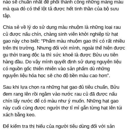
nào sẽ chuẩn nhất để phối thành công những mảng màu
mà qua đó có thể lột tả được hết tinh thần của bộ sưu
tập.
Chia sẻ về lý do sử dụng màu nhuộm là những loại rau
củ được nấu chín, chàng sinh viên khởi nghiệp từ hạt
gạo này cho biết: “Phẩm màu nhuộm gạo thì có rất nhiều
trên thị trường. Nhưng đối với mình, ngoài thể hiện được
gu thời trang độc lạ thì sức khoẻ là được Bửu ưu tiên
hàng đầu. Do vậy mình quyết định sử dụng nguyên liệu
có nguồn gốc thiên nhiên vào sản phẩm dù những
nguyên liệu hóa học sẽ cho độ bền màu cao hơn”.
Sau khi lựa chọn ra những hạt gạo đủ tiêu chuẩn, Bửu
đem rang lên rồi ngâm vào nước rau củ đã được nấu
chín lấy nước để có màu như ý muốn. Những hạt gạo
này cuối cùng được người thợ tỉ mỉ gắn từng hạt lên túi
xách bằng keo.
Để kiểm tra thị hiếu của người tiêu dùng đối với sản