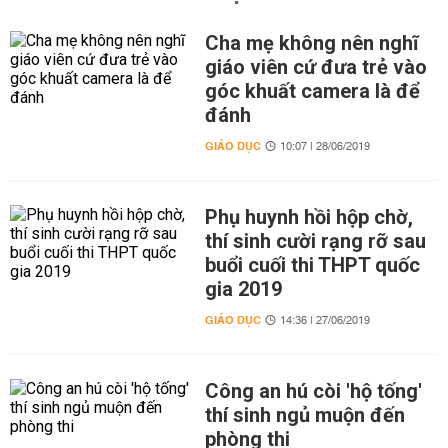
Cha mẹ không nên nghĩ
giáo viên cứ đưa trẻ vào
góc khuất camera là để
đánh
GIÁO DỤC
10:07 | 28/06/2019
Phụ huynh hồi hộp chờ,
thí sinh cười rạng rỡ sau
buổi cuối thi THPT quốc
gia 2019
GIÁO DỤC
14:36 | 27/06/2019
Công an hú còi 'hộ tống'
thí sinh ngủ muộn đến
phòng thi