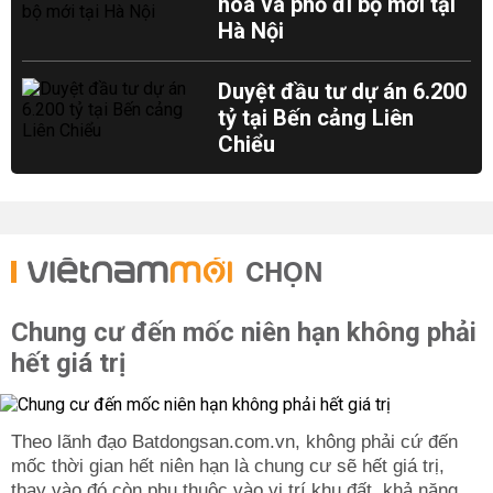
hoa và phố đi bộ mới tại
Hà Nội
Duyệt đầu tư dự án 6.200
tỷ tại Bến cảng Liên
Chiểu
CHỌN
Chung cư đến mốc niên hạn không phải
hết giá trị
Theo lãnh đạo Batdongsan.com.vn, không phải cứ đến
mốc thời gian hết niên hạn là chung cư sẽ hết giá trị,
thay vào đó còn phụ thuộc vào vị trí khu đất, khả năng