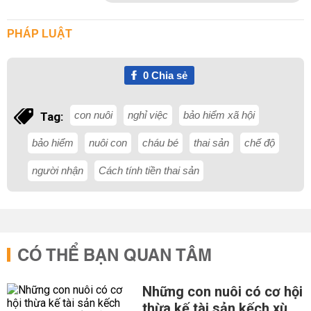
PHÁP LUẬT
0
Chia sẻ
con nuôi
nghỉ việc
bảo hiểm xã hội
Tag:
bảo hiểm
nuôi con
cháu bé
thai sản
chế độ
người nhận
Cách tính tiền thai sản
CÓ THỂ BẠN QUAN TÂM
Những con nuôi có cơ hội
thừa kế tài sản kếch xù