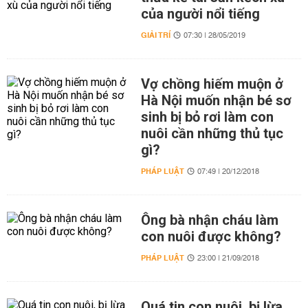
của người nổi tiếng
GIẢI TRÍ
07:30 | 28/05/2019
Vợ chồng hiếm muộn ở
Hà Nội muốn nhận bé sơ
sinh bị bỏ rơi làm con
nuôi cần những thủ tục
gì?
PHÁP LUẬT
07:49 | 20/12/2018
Ông bà nhận cháu làm
con nuôi được không?
PHÁP LUẬT
23:00 | 21/09/2018
Quá tin con nuôi, bị lừa