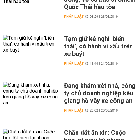
Quốc Thái hầu tòa
PHÁP LUẬT
08:29 | 26/06/2019
Tạm giữ kẻ nghi 'biến
thái', có hành vi xấu trên
xe buýt
PHÁP LUẬT
19:44 | 21/06/2019
Đang khám xét nhà, công
ty chủ doanh nghiệp kêu
giang hồ vây xe công an
PHÁP LUẬT
20:02 | 20/06/2019
Chăn dắt ăn xin: Cuộc