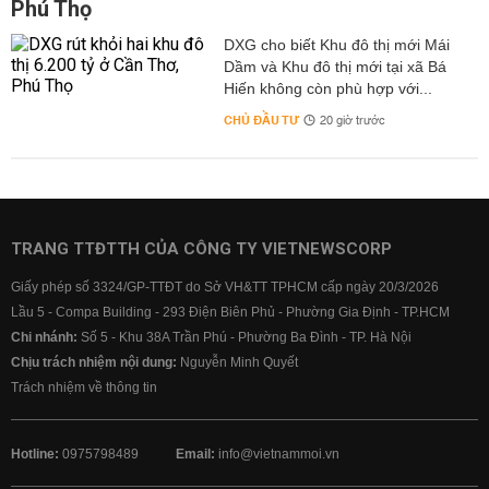
Phú Thọ
DXG cho biết Khu đô thị mới Mái
Dầm và Khu đô thị mới tại xã Bá
Hiến không còn phù hợp với...
CHỦ ĐẦU TƯ
20 giờ trước
TRANG TTĐTTH CỦA CÔNG TY VIETNEWSCORP
Giấy phép số 3324/GP-TTĐT do Sở VH&TT TPHCM cấp ngày 20/3/2026
Lầu 5 - Compa Building - 293 Điện Biên Phủ - Phường Gia Định - TP.HCM
Chi nhánh:
Số 5 - Khu 38A Trần Phú - Phường Ba Đình - TP. Hà Nội
Chịu trách nhiệm nội dung:
Nguyễn Minh Quyết
Trách nhiệm về thông tin
Hotline:
0975798489
Email:
info@vietnammoi.vn