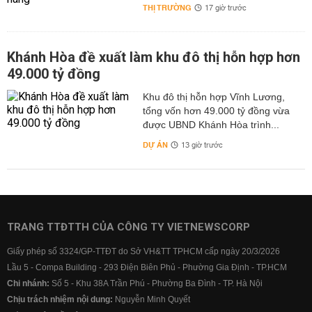
THỊ TRƯỜNG
17 giờ trước
Khánh Hòa đề xuất làm khu đô thị hỗn hợp hơn
49.000 tỷ đồng
Khu đô thị hỗn hợp Vĩnh Lương,
tổng vốn hơn 49.000 tỷ đồng vừa
được UBND Khánh Hòa trình...
DỰ ÁN
13 giờ trước
TRANG TTĐTTH CỦA CÔNG TY VIETNEWSCORP
Giấy phép số 3324/GP-TTĐT do Sở VH&TT TPHCM cấp ngày 20/3/2026
Lầu 5 - Compa Building - 293 Điện Biên Phủ - Phường Gia Định - TP.HCM
Chi nhánh:
Số 5 - Khu 38A Trần Phú - Phường Ba Đình - TP. Hà Nội
Chịu trách nhiệm nội dung:
Nguyễn Minh Quyết