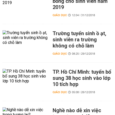
bổng cho sinh viên năm
2019
GIÁO DỤC
12:04 | 31/12/2018
Trường tuyển sinh ồ ạt,
sinh viên ra trường
không có chỗ làm
GIÁO DỤC
08:25 | 29/12/2018
TP. Hồ Chí Minh: tuyển bổ
sung 38 học sinh vào lớp
10 tích hợp
GIÁO DỤC
05:08 | 26/12/2018
Nghề nào dễ xin việc