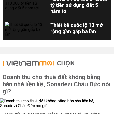
tỷ tiền sử dụng đất 5
năm tới
Thiết kế quốc lộ 13 mở
rộng gần gấp ba lần
CHỌN
Doanh thu cho thuê đất không bằng
bán nhà liền kề, Sonadezi Châu Đức nói
gì?