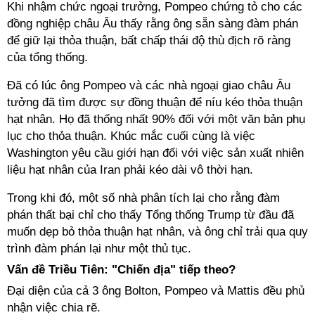
Khi nhậm chức ngoại trưởng, Pompeo chứng tỏ cho các
đồng nghiệp châu Âu thấy rằng ông sẵn sàng đàm phán
để giữ lại thỏa thuận, bất chấp thái độ thù địch rõ ràng
của tổng thống.
Đã có lúc ông Pompeo và các nhà ngoại giao châu Âu
tưởng đã tìm được sự đồng thuận để níu kéo thỏa thuận
hạt nhân. Họ đã thống nhất 90% đối với một văn bản phụ
lục cho thỏa thuận. Khúc mắc cuối cùng là việc
Washington yêu cầu giới hạn đối với việc sản xuất nhiên
liệu hạt nhân của Iran phải kéo dài vô thời hạn.
Trong khi đó, một số nhà phân tích lại cho rằng đàm
phán thất bại chỉ cho thấy Tổng thống Trump từ đầu đã
muốn dẹp bỏ thỏa thuận hạt nhân, và ông chỉ trải qua quy
trình đàm phán lại như một thủ tục.
Vấn đề Triều Tiên: "Chiến địa" tiếp theo?
Đại diện của cả 3 ông Bolton, Pompeo và Mattis đều phủ
nhận việc chia rẽ.