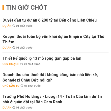
TIN GIỜ CHÓT
Duyệt đầu tư dự án 6.200 tỷ tại Bến cảng Liên Chiểu
DỰ ÁN
01 phút trước
Keppel thoái toàn bộ vốn khỏi dự án Empire City tại Thủ
Thiêm
DỰ ÁN
01 phút trước
Thiết kế quốc lộ 13 mở rộng gần gấp ba lần
QUY HOẠCH
01 phút trước
Doanh thu cho thuê đất không bằng bán nhà liền kề,
Sonadezi Châu Đức nói gì?
CHỦ ĐẦU TƯ
01 phút trước
Trường Phú Holdings - Licogi 14 - Toàn Cầu làm dự án
nhà ở quân đội tại Bắc Cam Ranh
DỰ ÁN
01 phút trước