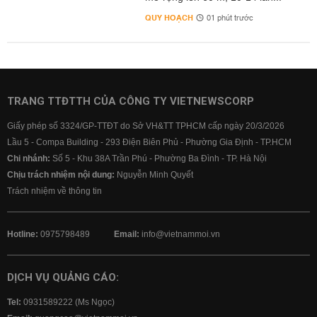
QUY HOẠCH
01 phút trước
TRANG TTĐTTH CỦA CÔNG TY VIETNEWSCORP
Giấy phép số 3324/GP-TTĐT do Sở VH&TT TPHCM cấp ngày 20/3/2026
Lầu 5 - Compa Building - 293 Điện Biên Phủ - Phường Gia Định - TP.HCM
Chi nhánh:
Số 5 - Khu 38A Trần Phú - Phường Ba Đình - TP. Hà Nội
Chịu trách nhiệm nội dung:
Nguyễn Minh Quyết
Trách nhiệm về thông tin
Hotline:
0975798489
Email:
info@vietnammoi.vn
DỊCH VỤ QUẢNG CÁO:
Tel:
0931589222 (Ms Ngọc)