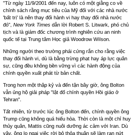
"Từ ngày 11/9/2001 đến nay, luôn có một giằng co về
chính sách rằng mục tiêu của Mỹ đối với các nhà nước
'bất trị' là nên thay đổi hành vi hay thay đổi nhà nước
đó",
New York Times
dẫn lời Robert S. Litwark, phó chủ
tịch và là giám đốc chương trình nghiên cứu an ninh
quốc tế tại Trung tâm Học giả Woodrow Wilson.
Những người theo trường phái cứng rắn cho rằng việc
thay đổi hành vi, dù là bằng trừng phạt hay áp lực quân
sự, cũng đều không bền vững vì các hành động của
chính quyền xuất phát từ bản chất.
Trong hơn một thập kỷ và đến tận bây giờ, ông Bolton
vẫn ủng hộ giải pháp "lật đổ chính quyền Hồi giáo ở
Tehran".
Tất nhiên, từ trước lúc ông Bolton đến, chính quyền ông
Trump cũng không quá hiếu hòa. Thời còn là một chỉ huy
thủy quân, Mattis cũng nuôi dưỡng ác cảm với Iran. Dù
vậy, ông lo ngại việc rời bỏ thỏa thuận sẽ làm rạn nứt