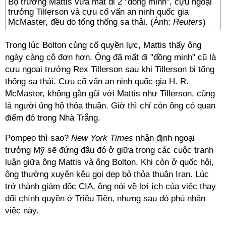
Bộ trưởng Mattis vừa mất đi 2 "đồng minh", cựu ngoại
trưởng Tillerson và cựu cố vấn an ninh quốc gia
McMaster, đều do tổng thống sa thải. (Ảnh:
Reuters
)
Trong lúc Bolton củng cố quyền lực, Mattis thấy ông
ngày càng cô đơn hơn. Ông đã mất đi "đồng minh" cũ là
cựu ngoại trưởng Rex Tillerson sau khi Tillerson bị tổng
thống sa thải. Cựu cố vấn an ninh quốc gia H. R.
McMaster, không gần gũi với Mattis như Tillerson, cũng
là người ủng hộ thỏa thuận. Giờ thì chỉ còn ông có quan
điểm đó trong Nhà Trắng.
Pompeo thì sao?
New York Times
nhận định ngoại
trưởng Mỹ sẽ đứng đâu đó ở giữa trong các cuộc tranh
luận giữa ông Mattis và ông Bolton. Khi còn ở quốc hội,
ông thường xuyên kêu gọi dẹp bỏ thỏa thuận Iran. Lúc
trở thành giám đốc CIA, ông nói về lợi ích của việc thay
đổi chính quyền ở Triều Tiên, nhưng sau đó phủ nhận
việc này.