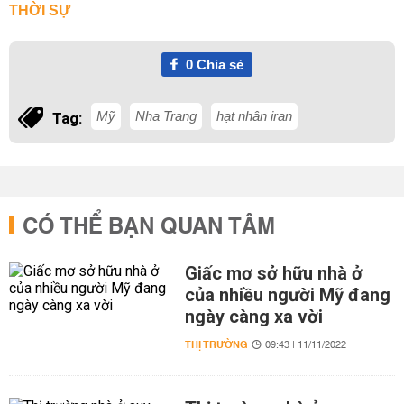
THỜI SỰ
0
Chia sẻ
Mỹ
Nha Trang
hạt nhân iran
Tag:
CÓ THỂ BẠN QUAN TÂM
Giấc mơ sở hữu nhà ở
của nhiều người Mỹ đang
ngày càng xa vời
THỊ TRƯỜNG
09:43 | 11/11/2022