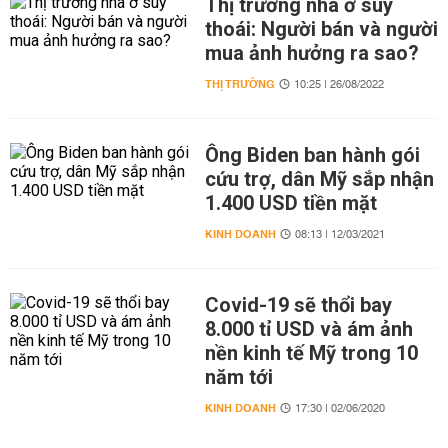
Thị trường nhà ở suy
thoái: Người bán và người
mua ảnh hưởng ra sao?
THỊ TRƯỜNG
10:25 | 26/08/2022
Ông Biden ban hành gói
cứu trợ, dân Mỹ sắp nhận
1.400 USD tiền mặt
KINH DOANH
08:13 | 12/03/2021
Covid-19 sẽ thổi bay
8.000 tỉ USD và ám ảnh
nền kinh tế Mỹ trong 10
năm tới
KINH DOANH
17:30 | 02/06/2020