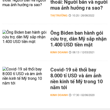
thoái: Người bán và người
mua ảnh hưởng ra sao?
THỊ TRƯỜNG
10:25 | 26/08/2022
Ông Biden ban hành gói
cứu trợ, dân Mỹ sắp nhận
1.400 USD tiền mặt
KINH DOANH
08:13 | 12/03/2021
Covid-19 sẽ thổi bay
8.000 tỉ USD và ám ảnh
nền kinh tế Mỹ trong 10
năm tới
KINH DOANH
17:30 | 02/06/2020