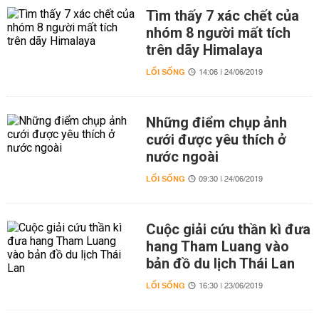
Tìm thấy 7 xác chết của
nhóm 8 người mất tích
trên dãy Himalaya
LỐI SỐNG
14:06 | 24/06/2019
Những điểm chụp ảnh
cưới được yêu thích ở
nước ngoài
LỐI SỐNG
09:30 | 24/06/2019
Cuộc giải cứu thần kì đưa
hang Tham Luang vào
bản đồ du lịch Thái Lan
LỐI SỐNG
16:30 | 23/06/2019