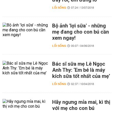
LỐI SỐNG
07:24 | 13/07/2018
Bộ ảnh 'lợi sữa' - những
mẹ đang cho con bú cần
xem ngay!
LỐI SỐNG
05:07 | 04/06/2018
Bác sĩ sữa mẹ Lê Ngọc
Anh Thy: ‘Em bé là máy
kích sữa tốt nhất của mẹ’
LỐI SỐNG
02:37 | 10/04/2018
Hãy ngưng mỉa mai, kì thị
với mẹ cho con bú