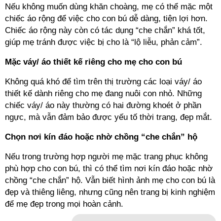
Nếu không muốn dùng khăn choàng, mẹ có thể mặc một
chiếc áo rộng để việc cho con bú dễ dàng, tiện lợi hơn.
Chiếc áo rộng này còn có tác dụng “che chắn” khá tốt,
giúp mẹ tránh được việc bị cho là “lộ liễu, phản cảm”.
Mặc váy/ áo thiết kế riêng cho mẹ cho con bú
Không quá khó để tìm trên thị trường các loại váy/ áo
thiết kế dành riêng cho mẹ đang nuôi con nhỏ. Những
chiếc váy/ áo này thường có hai đường khoét ở phần
ngực, mà vẫn đảm bảo được yếu tố thời trang, đẹp mắt.
Chọn nơi kín đáo hoặc nhờ chồng “che chắn” hộ
Nếu trong trường hợp người mẹ mặc trang phục không
phù hợp cho con bú, thì có thể tìm nơi kín đáo hoặc nhờ
chồng “che chắn” hộ. Vẫn biết hình ảnh mẹ cho con bú là
đẹp và thiêng liêng, nhưng cũng nên trang bị kinh nghiệm
để mẹ đẹp trong mọi hoàn cảnh.