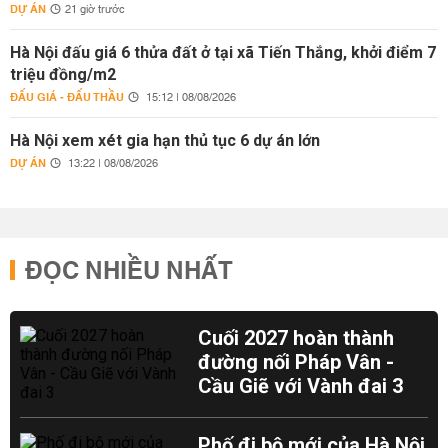
DỰ ÁN
21 giờ trước
Hà Nội đấu giá 6 thửa đất ở tại xã Tiến Thắng, khởi điểm 7
triệu đồng/m2
ĐẤU GIÁ - ĐẤU THẦU
15:12 | 08/08/2026
Hà Nội xem xét gia hạn thủ tục 6 dự án lớn
DỰ ÁN
13:22 | 08/08/2026
ĐỌC NHIỀU NHẤT
Cuối 2027 hoàn thành
đường nối Pháp Vân -
Cầu Giẽ với Vành đai 3
Phố đi bộ mới của Hà Nội