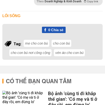
Theo
Doanh Nghiệp & Kinh Doanh
Copy link
LỐI SỐNG
0
Chia sẻ
mẹ cho con bú
cho con bú
Tag:
cho con bú nơi công cộng
vén áo cho con bú
CÓ THỂ BẠN QUAN TÂM
Bộ ảnh 'cùng ti đi khắp
thế gian': 'Có mẹ và ti ở
đây rồi, em đừng lo'