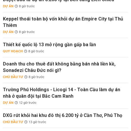
DỰ ÁN
8 giờ trước
Keppel thoái toàn bộ vốn khỏi dự án Empire City tại Thủ
Thiêm
DỰ ÁN
8 giờ trước
Thiết kế quốc lộ 13 mở rộng gần gấp ba lần
QUY HOẠCH
8 giờ trước
Doanh thu cho thuê đất không bằng bán nhà liền kề,
Sonadezi Châu Đức nói gì?
CHỦ ĐẦU TƯ
8 giờ trước
Trường Phú Holdings - Licogi 14 - Toàn Cầu làm dự án
nhà ở quân đội tại Bắc Cam Ranh
DỰ ÁN
12 giờ trước
DXG rút khỏi hai khu đô thị 6.200 tỷ ở Cần Thơ, Phú Thọ
CHỦ ĐẦU TƯ
13 giờ trước