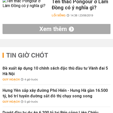
Tên thác Pongour ở Lâm
Đồng có ý nghĩa gì?
LỐI SỐNG
14:38 | 23/06/2019
Xem thêm
TIN GIỜ CHÓT
Đề xuất áp dụng 10 chính sách đặc thù đầu tư Vành đai 5
Hà Nội
QUY HOẠCH
4 giờ trước
Hưng Yên sắp xây đường Phố Hiến - Hưng Hà gần 16.500
tỷ, bố trí tuyến đường sắt đô thị chạy song song
QUY HOẠCH
5 giờ trước
Duyệt đầu tư dự án 6.200 tỷ tại Bến cảng Liên Chiểu