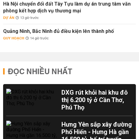
Hà Nội chuyển đổi đất Tây Tựu làm dự án trung tâm văn
phòng kết hợp dịch vụ thương mại
DỰ ÁN
13 giờ trước
Quảng Ninh, Bắc Ninh đủ điều kiện lên thành phố
QUY HOẠCH
14 giờ trước
ĐỌC NHIỀU NHẤT
DXG rút khỏi hai khu đô
thị 6.200 tỷ ở Cần Thơ,
Phú Thọ
Hưng Yên sắp xây đường
Phố Hiến - Hưng Hà gần