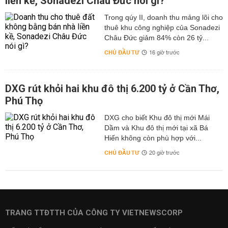
liền kề, Sonadezi Châu Đức nói gì?
Trong qúy II, doanh thu mảng lõi cho
thuê khu công nghiệp của Sonadezi
Châu Đức giảm 84% còn 26 tỷ...
CHỦ ĐẦU TƯ
16 giờ trước
DXG rút khỏi hai khu đô thị 6.200 tỷ ở Cần Thơ,
Phú Thọ
DXG cho biết Khu đô thị mới Mái
Dầm và Khu đô thị mới tại xã Bá
Hiến không còn phù hợp với...
CHỦ ĐẦU TƯ
20 giờ trước
TRANG TTĐTTH CỦA CÔNG TY VIETNEWSCORP