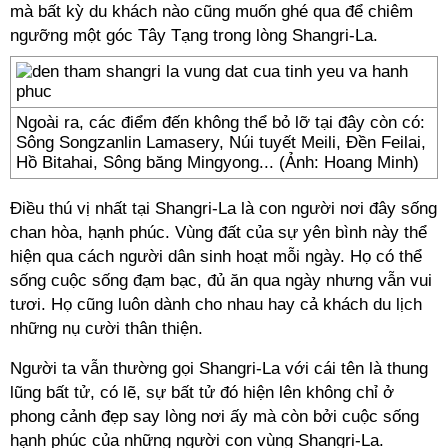
mà bất kỳ du khách nào cũng muốn ghé qua để chiêm
ngưỡng một góc Tây Tạng trong lòng Shangri-La.
Ngoài ra, các điểm đến không thể bỏ lỡ tại đây còn có:
Sông Songzanlin Lamasery, Núi tuyết Meili, Đền Feilai,
Hồ Bitahai, Sông băng Mingyong... (Ảnh: Hoang Minh)
Điều thú vị nhất tại Shangri-La là con người nơi đây sống
chan hòa, hạnh phúc. Vùng đất của sự yên bình này thể
hiện qua cách người dân sinh hoạt mỗi ngày. Họ có thể
sống cuộc sống đạm bạc, đủ ăn qua ngày nhưng vẫn vui
tươi. Họ cũng luôn dành cho nhau hay cả khách du lịch
những nụ cười thân thiện.
Người ta vẫn thường gọi Shangri-La với cái tên là thung
lũng bất tử, có lẽ, sự bất tử đó hiện lên không chỉ ở
phong cảnh đẹp say lòng nơi ấy mà còn bởi cuộc sống
hạnh phúc của những người con vùng Shangri-La.