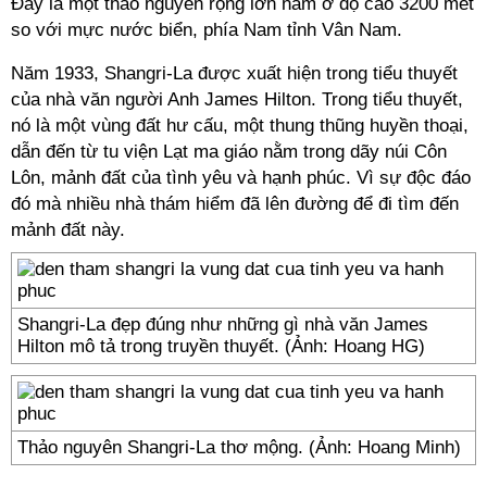
Đây là một thảo nguyên rộng lớn nằm ở độ cao 3200 mét
so với mực nước biển, phía Nam tỉnh Vân Nam.
Năm 1933, Shangri-La được xuất hiện trong tiểu thuyết
của nhà văn người Anh James Hilton. Trong tiểu thuyết,
nó là một vùng đất hư cấu, một thung thũng huyền thoại,
dẫn đến từ tu viện Lạt ma giáo nằm trong dãy núi Côn
Lôn, mảnh đất của tình yêu và hạnh phúc. Vì sự độc đáo
đó mà nhiều nhà thám hiểm đã lên đường để đi tìm đến
mảnh đất này.
Shangri-La đẹp đúng như những gì nhà văn James
Hilton mô tả trong truyền thuyết. (Ảnh: Hoang HG)
Thảo nguyên Shangri-La thơ mộng. (Ảnh: Hoang Minh)