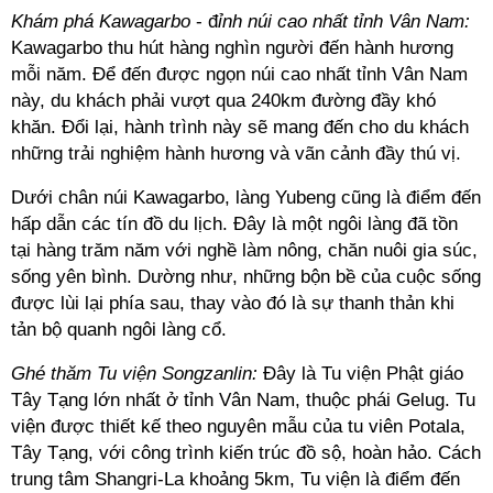
Khám phá Kawagarbo
- đ
ỉnh núi cao nhất tỉnh Vân Nam:
Kawagarbo thu hút hàng nghìn người đến hành hương
mỗi năm. Để đến được ngọn núi cao nhất tỉnh Vân Nam
này, du khách phải vượt qua 240km đường đầy khó
khăn. Đổi lại, hành trình này sẽ mang đến cho du khách
những trải nghiệm hành hương và vãn cảnh đầy thú vị.
Dưới chân núi Kawagarbo, làng Yubeng cũng là điểm đến
hấp dẫn các tín đồ du lịch. Đây là một ngôi làng đã tồn
tại hàng trăm năm với nghề làm nông, chăn nuôi gia súc,
sống yên bình. Dường như, những bộn bề của cuộc sống
được lùi lại phía sau, thay vào đó là sự thanh thản khi
tản bộ quanh ngôi làng cổ.
Ghé thăm Tu viện Songzanlin:
Đây là Tu viện Phật giáo
Tây Tạng lớn nhất ở tỉnh Vân Nam, thuộc phái Gelug. Tu
viện được thiết kế theo nguyên mẫu của tu viên Potala,
Tây Tạng, với công trình kiến trúc đồ sộ, hoàn hảo. Cách
trung tâm Shangri-La khoảng 5km, Tu viện là điểm đến