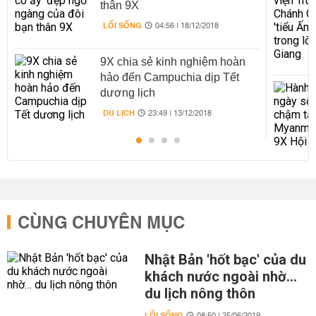
thân 9X
LỐI SỐNG
04:56 | 18/12/2018
9X chia sẻ kinh nghiệm hoàn
hảo đến Campuchia dịp Tết
dương lịch
DU LỊCH
23:49 | 13/12/2018
CÙNG CHUYÊN MỤC
Nhật Bản 'hốt bạc' của du
khách nước ngoài nhờ…
du lịch nông thôn
LỐI SỐNG