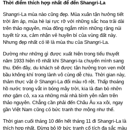
Thời điểm thích hợp nhất để đến Shangri-La
Shangri-La mùa nào cũng đẹp. Mùa xuân tận hưởng tiết
trời ấm áp, mùa hè lại rực rỡ với những sắc hoa trải dài
trên thảo nguyên, mùa đông ngắm nhìn những rặng núi
tuyết từ xa, cảm nhận vẻ huyền bí của vùng đất này.
Nhưng đẹp nhất có lẽ là mùa thu của Shangri-La.
Dường như những gì được xuất hiện trong tiểu thuyết
năm 1933 hiện rõ nhất khi Shangri-la chuyển mình sang
thu. Đến đây, du khách sẽ được tận hưởng trọn vẹn một
bầu không khí trong lành vô cùng dễ chịu. Thời gian này,
thảm thực vật ở Shangri-La đổi màu rõ rệt. Thấp thoáng
hồ nước trong vắt in bóng mây trời, kia là đan bò nhởn
nhơ gặm cỏ, xa xa những mái nhà bình yên nằm trên
thảo nguyên. Chẳng cần phải đến Châu Âu xa xôi, ngay
gần Việt Nam cũng có bức tranh thơ mộng như thế.
Thời gian cuối tháng 10 đến hết tháng 11 đi Shangri-La là
thích hợp nhất. Đừng bỏ lỡ bức tranh cổ tích đa sắc màu