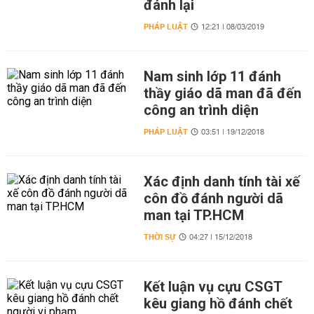
đánh lại
PHÁP LUẬT
12:21 | 08/03/2019
Nam sinh lớp 11 đánh
thầy giáo dã man đã đến
công an trình diện
PHÁP LUẬT
03:51 | 19/12/2018
Xác định danh tính tài xế
côn đồ đánh người dã
man tại TP.HCM
THỜI SỰ
04:27 | 15/12/2018
Kết luận vụ cựu CSGT
kêu giang hồ đánh chết