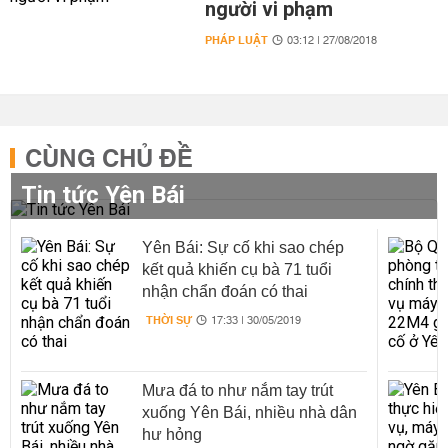
người vi phạm
PHÁP LUẬT
03:12 | 27/08/2018
CÙNG CHỦ ĐỀ
Tin tức Yên Bái
Yên Bái: Sự cố khi sao chép
kết quả khiến cụ bà 71 tuổi
nhận chẩn đoán có thai
THỜI SỰ
17:33 | 30/05/2019
Mưa đá to như nắm tay trút
xuống Yên Bái, nhiều nhà dân
hư hỏng