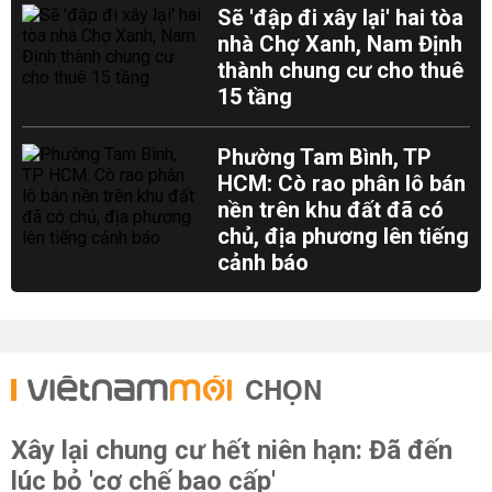
Sẽ 'đập đi xây lại' hai tòa
nhà Chợ Xanh, Nam Định
thành chung cư cho thuê
15 tầng
Phường Tam Bình, TP
HCM: Cò rao phân lô bán
nền trên khu đất đã có
chủ, địa phương lên tiếng
cảnh báo
CHỌN
Xây lại chung cư hết niên hạn: Đã đến
lúc bỏ 'cơ chế bao cấp'