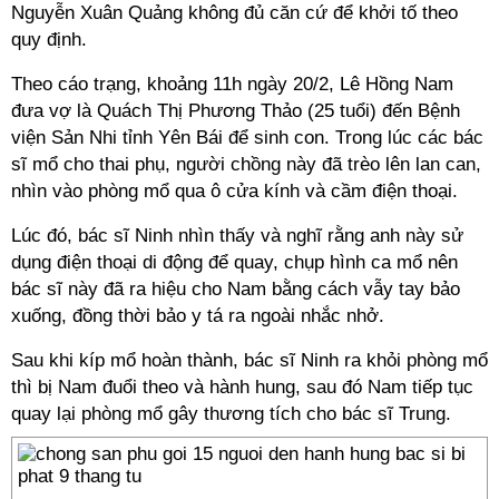
Nguyễn Xuân Quảng không đủ căn cứ để khởi tố theo
quy định.
Theo cáo trạng, khoảng 11h ngày 20/2, Lê Hồng Nam
đưa vợ là Quách Thị Phương Thảo (25 tuổi) đến Bệnh
viện Sản Nhi tỉnh Yên Bái để sinh con. Trong lúc các bác
sĩ mổ cho thai phụ, người chồng này đã trèo lên lan can,
nhìn vào phòng mổ qua ô cửa kính và cầm điện thoại.
Lúc đó, bác sĩ Ninh nhìn thấy và nghĩ rằng anh này sử
dụng điện thoại di động để quay, chụp hình ca mổ nên
bác sĩ này đã ra hiệu cho Nam bằng cách vẫy tay bảo
xuống, đồng thời bảo y tá ra ngoài nhắc nhở.
Sau khi kíp mổ hoàn thành, bác sĩ Ninh ra khỏi phòng mổ
thì bị Nam đuổi theo và hành hung, sau đó Nam tiếp tục
quay lại phòng mổ gây thương tích cho bác sĩ Trung.