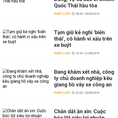
Quốc Thái hầu tòa
PHÁP LUẬT
08:29 | 26/06/2019
Tạm giữ kẻ nghi 'biến
thái', có hành vi xấu trên
xe buýt
PHÁP LUẬT
19:44 | 21/06/2019
Đang khám xét nhà, công
ty chủ doanh nghiệp kêu
giang hồ vây xe công an
PHÁP LUẬT
20:02 | 20/06/2019
Chăn dắt ăn xin: Cuộc
bóc lột siêu lợi nhuận