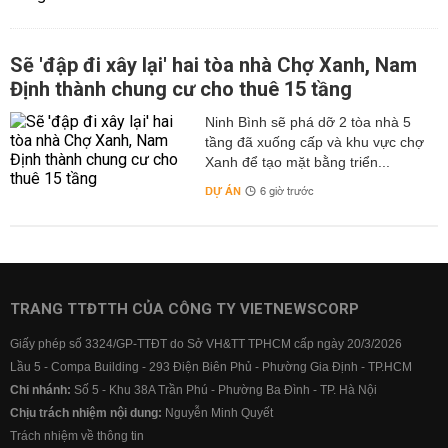
Sẽ 'đập đi xây lại' hai tòa nhà Chợ Xanh, Nam
Định thành chung cư cho thuê 15 tầng
Ninh Bình sẽ phá dỡ 2 tòa nhà 5
tầng đã xuống cấp và khu vực chợ
Xanh để tạo mặt bằng triển...
DỰ ÁN
6 giờ trước
TRANG TTĐTTH CỦA CÔNG TY VIETNEWSCORP
Giấy phép số 3324/GP-TTĐT do Sở VH&TT TPHCM cấp ngày 20/3/2026
Lầu 5 - Compa Building - 293 Điện Biên Phủ - Phường Gia Định - TP.HCM
Chi nhánh:
Số 5 - Khu 38A Trần Phú - Phường Ba Đình - TP. Hà Nội
Chịu trách nhiệm nội dung:
Nguyễn Minh Quyết
Trách nhiệm về thông tin