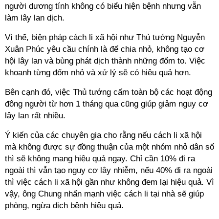
người dương tính không có biểu hiện bệnh nhưng vẫn
làm lây lan dịch.
Vì thế, biện pháp
cách li
xã hội như Thủ tướng Nguyễn
Xuân Phúc yêu cầu chính là để chia nhỏ, không tạo cơ
hội lây lan và bùng phát dịch thành những đốm to. Việc
khoanh từng đốm nhỏ và xử lý sẽ có hiệu quả hơn.
Bên cạnh đó, việc Thủ tướng cấm toàn bộ các hoạt động
đông người từ hơn 1 tháng qua cũng giúp giảm nguy cơ
lây lan rất nhiều.
Ý kiến của các chuyên gia cho rằng nếu
cách li
xã hội
mà không được sự đồng thuận của một nhóm nhỏ dân số
thì sẽ không mang hiệu quả ngay. Chỉ cần 10% đi ra
ngoài thì vẫn tạo nguy cơ lây nhiễm, nếu 40% đi ra ngoài
thì việc
cách li
xã hội gần như không đem lại hiệu quả. Vì
vậy, ông Chung nhấn mạnh việc
cách li
tại nhà sẽ giúp
phòng, ngừa dịch bệnh hiệu quả.