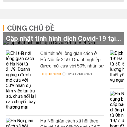
CÙNG CHỦ ĐỀ
Cập nhật tình hình dịch Covid-19 tại Việt Nam
Chi tiết nới lỏng giãn cách ở
Hà Nội từ 21/9: Doanh nghiệp
được mở cửa với 50% nhân sự
làm việc tại trụ sở, chưa nối lại
THỊ TRƯỜNG
00:14 | 21/09/2021
các chuyến bay thương mại
Hà Nội giãn cách xã hội theo