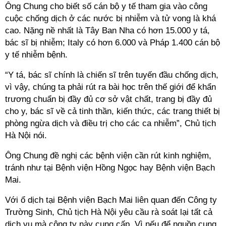
Ông Chung cho biết số cán bộ y tế tham gia vào công
cuộc chống dịch ở các nước bị nhiễm và tử vong là khá
cao. Nặng nề nhất là Tây Ban Nha có hơn 15.000 y tá,
bác sĩ bị nhiễm; Italy có hơn 6.000 và Pháp 1.400 cán bộ
y tế nhiễm bệnh.
“Y tá, bác sĩ chính là chiến sĩ trên tuyến đầu chống dịch,
vì vậy, chúng ta phải rút ra bài học trên thế giới để khẩn
trương chuẩn bị đầy đủ cơ sở vật chất, trang bị đầy đủ
cho y, bác sĩ về cả tinh thần, kiến thức, các trang thiết bị
phòng ngừa dịch và điều trị cho các ca nhiễm”, Chủ tịch
Hà Nội nói.
Ông Chung đề nghị các bệnh viện cần rút kinh nghiệm,
tránh như tại Bệnh viện Hồng Ngọc hay Bệnh viện Bạch
Mai.
Với ổ dịch tại Bệnh viện Bạch Mai liên quan đến Công ty
Trường Sinh, Chủ tịch Hà Nội yêu cầu rà soát lại tất cả
dịch vụ mà công ty này cung cấp. Vì nếu để nguồn cung