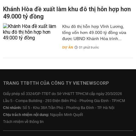
Khánh Hòa đề xuất làm khu đô thị hỗn hợp hơn
49.000 tỷ đồng
Khu đô thị hỗn hợp Vĩnh Lương,
tổng vốn hơn 49.000 tỷ đồng vừa
được UBND Khánh Hòa trình...
DỰ ÁN
01 phút trước
TRANG TTĐTTH CỦA CÔNG TY VIETNEWSCORP
Giấy phép số 3324/GP-TTĐT do Sở VH&TT TPHCM cấp ngày 20/3/2026
Lầu 5 - Compa Building - 293 Điện Biên Phủ - Phường Gia Định - TP.HCM
Chi nhánh:
Số 5 - Khu 38A Trần Phú - Phường Ba Đình - TP. Hà Nội
Chịu trách nhiệm nội dung:
Nguyễn Minh Quyết
Trách nhiệm về thông tin