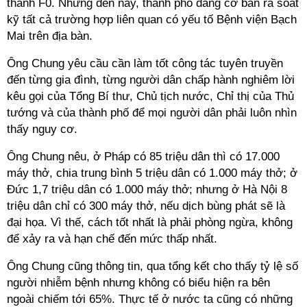
thành F0. Nhưng đến nay, thành phố đang cơ bản rà soát
kỹ tất cả trường hợp liên quan có yếu tố Bệnh viện Bạch
Mai trên địa bàn.
Ông Chung yêu cầu cần làm tốt công tác tuyên truyền
đến từng gia đình, từng người dân chấp hành nghiêm lời
kêu gọi của Tổng Bí thư, Chủ tịch nước, Chỉ thị của Thủ
tướng và của thành phố để mọi người dân phải luôn nhìn
thấy nguy cơ.
Ông Chung nêu, ở Pháp có 85 triệu dân thì có 17.000
máy thở, chia trung bình 5 triệu dân có 1.000 máy thở; ở
Đức 1,7 triệu dân có 1.000 máy thở; nhưng ở Hà Nội 8
triệu dân chỉ có 300 máy thở, nếu dịch bùng phát sẽ là
đại họa. Vì thế, cách tốt nhất là phải phòng ngừa, không
để xảy ra và hạn chế đến mức thấp nhất.
Ông Chung cũng thông tin, qua tổng kết cho thấy tỷ lệ số
người nhiễm bệnh nhưng không có biểu hiện ra bên
ngoài chiếm tới 65%. Thực tế ở nước ta cũng có những