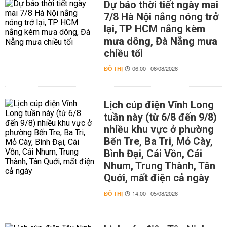
Dự báo thời tiết ngày mai
7/8 Hà Nội nắng nóng trở
lại, TP HCM nắng kèm
mưa dông, Đà Nẵng mưa
chiều tối
ĐÔ THỊ
06:00 | 06/08/2026
Lịch cúp điện Vĩnh Long
tuần này (từ 6/8 đến 9/8)
nhiều khu vực ở phường
Bến Tre, Ba Tri, Mỏ Cày,
Bình Đại, Cái Vồn, Cái
Nhum, Trung Thành, Tân
Quới, mất điện cả ngày
ĐÔ THỊ
14:00 | 05/08/2026