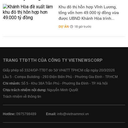
Khu đô thị hỗn hợp Vĩnh Lương,
tổng vốn hơn 49.000 tỷ đồng vừa
được UBND Khánh Hòa trình...
DỰ ÁN
18 giờ trước
TRANG TTĐTTH CỦA CÔNG TY VIETNEWSCORP
Giấy phép số 3324/GP-TTĐT do Sở VH&TT TPHCM cấp ngày 20/3/2026
Lầu 5 - Compa Building - 293 Điện Biên Phủ - Phường Gia Định - TP.HCM
Chi nhánh:
Số 5 - Khu 38A Trần Phú - Phường Ba Đình - TP. Hà Nội
Chịu trách nhiệm nội dung:
Nguyễn Minh Quyết
Trách nhiệm về thông tin
Hotline:
0975798489
Email:
info@vietnammoi.vn