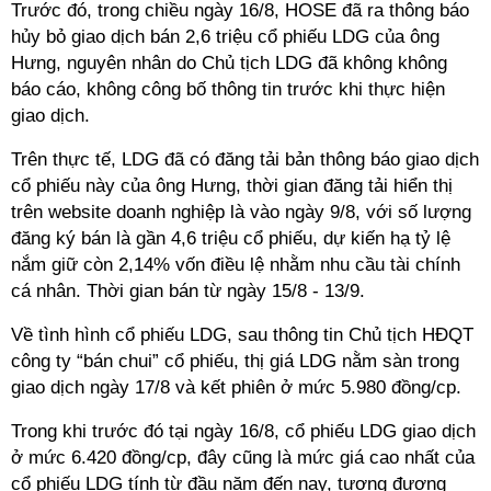
Trước đó, trong chiều ngày 16/8, HOSE đã ra thông báo
hủy bỏ giao dịch bán 2,6 triệu cổ phiếu LDG của ông
Hưng, nguyên nhân do Chủ tịch LDG đã không không
báo cáo, không công bố thông tin trước khi thực hiện
giao dịch.
Trên thực tế, LDG đã có đăng tải bản thông báo giao dịch
cổ phiếu này của ông Hưng, thời gian đăng tải hiển thị
trên website doanh nghiệp là vào ngày 9/8, với số lượng
đăng ký bán là gần 4,6 triệu cổ phiếu, dự kiến hạ tỷ lệ
nắm giữ còn 2,14% vốn điều lệ nhằm nhu cầu tài chính
cá nhân. Thời gian bán từ ngày 15/8 - 13/9.
Về tình hình cổ phiếu LDG, sau thông tin Chủ tịch HĐQT
công ty “bán chui” cổ phiếu, thị giá LDG nằm sàn trong
giao dịch ngày 17/8 và kết phiên ở mức 5.980 đồng/cp.
Trong khi trước đó tại ngày 16/8, cổ phiếu LDG giao dịch
ở mức 6.420 đồng/cp, đây cũng là mức giá cao nhất của
cổ phiếu LDG tính từ đầu năm đến nay, tương đương