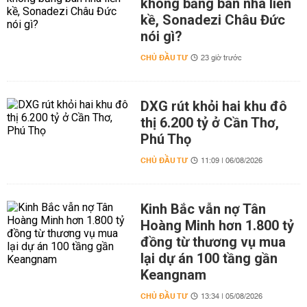
không bằng bán nhà liền
kề, Sonadezi Châu Đức
nói gì?
CHỦ ĐẦU TƯ
23 giờ trước
DXG rút khỏi hai khu đô
thị 6.200 tỷ ở Cần Thơ,
Phú Thọ
CHỦ ĐẦU TƯ
11:09 | 06/08/2026
Kinh Bắc vẫn nợ Tân
Hoàng Minh hơn 1.800 tỷ
đồng từ thương vụ mua
lại dự án 100 tầng gần
Keangnam
CHỦ ĐẦU TƯ
13:34 | 05/08/2026