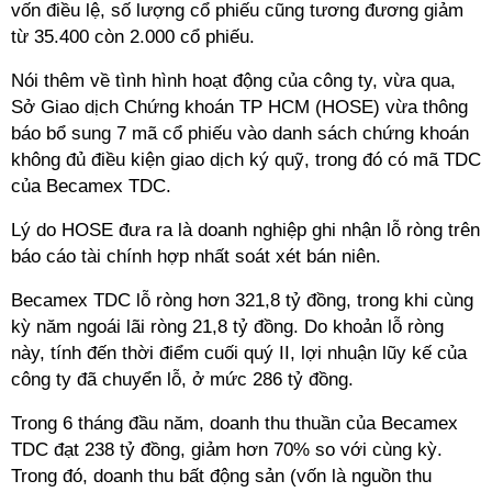
vốn điều lệ, số lượng cổ phiếu cũng tương đương giảm
từ 35.400 còn 2.000 cổ phiếu.
Nói thêm về tình hình hoạt động của công ty, vừa qua,
Sở Giao dịch Chứng khoán TP HCM (HOSE) vừa thông
báo bổ sung 7 mã cổ phiếu vào danh sách chứng khoán
không đủ điều kiện giao dịch ký quỹ, trong đó có mã TDC
của Becamex TDC.
Lý do HOSE đưa ra là doanh nghiệp ghi nhận lỗ ròng trên
báo cáo tài chính hợp nhất soát xét bán niên.
Becamex TDC lỗ ròng hơn 321,8 tỷ đồng, trong khi cùng
kỳ năm ngoái lãi ròng 21,8 tỷ đồng. Do khoản lỗ ròng
này, tính đến thời điểm cuối quý II, lợi nhuận lũy kế của
công ty đã chuyển lỗ, ở mức 286 tỷ đồng.
Trong 6 tháng đầu năm, doanh thu thuần của Becamex
TDC đạt 238 tỷ đồng, giảm hơn 70% so với cùng kỳ.
Trong đó, doanh thu bất động sản (vốn là nguồn thu