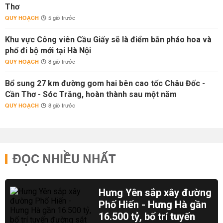
Thơ
QUY HOẠCH
5 giờ trước
Khu vực Công viên Cầu Giấy sẽ là điểm bắn pháo hoa và
phố đi bộ mới tại Hà Nội
QUY HOẠCH
8 giờ trước
Bổ sung 27 km đường gom hai bên cao tốc Châu Đốc -
Cần Thơ - Sóc Trăng, hoàn thành sau một năm
QUY HOẠCH
8 giờ trước
ĐỌC NHIỀU NHẤT
Hưng Yên sắp xây đường
Phố Hiến - Hưng Hà gần
16.500 tỷ, bố trí tuyến