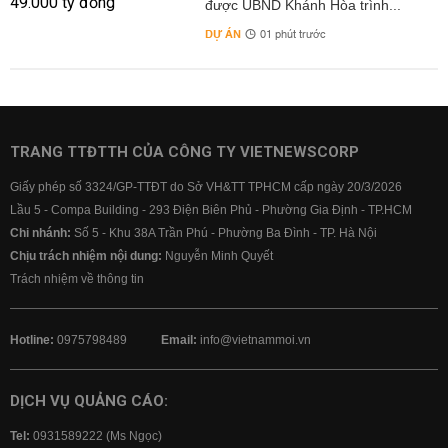
được UBND Khánh Hòa trình...
DỰ ÁN
01 phút trước
TRANG TTĐTTH CỦA CÔNG TY VIETNEWSCORP
Giấy phép số 3324/GP-TTĐT do Sở VH&TT TPHCM cấp ngày 20/3/2026
Lầu 5 - Compa Building - 293 Điện Biên Phủ - Phường Gia Định - TP.HCM
Chi nhánh:
Số 5 - Khu 38A Trần Phú - Phường Ba Đình - TP. Hà Nội
Chịu trách nhiệm nội dung:
Nguyễn Minh Quyết
Trách nhiệm về thông tin
Hotline:
0975798489
Email:
info@vietnammoi.vn
DỊCH VỤ QUẢNG CÁO:
Tel:
0931589222 (Ms Ngọc)