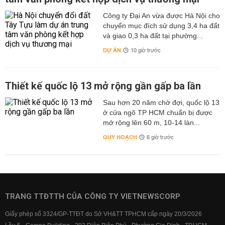
Công ty Đại An vừa được Hà Nội cho
chuyển mục đích sử dụng 3,4 ha đất
và giao 0,3 ha đất tại phường...
DỰ ÁN
10 giờ trước
Thiết kế quốc lộ 13 mở rộng gần gấp ba lần
Sau hơn 20 năm chờ đợi, quốc lộ 13
ở cửa ngõ TP HCM chuẩn bị được
mở rộng lên 60 m, 10-14 làn...
QUY HOẠCH
6 giờ trước
TRANG TTĐTTH CỦA CÔNG TY VIETNEWSCORP
Giấy phép số 3324/GP-TTĐT do Sở VH&TT TPHCM cấp ngày 20/3/2026