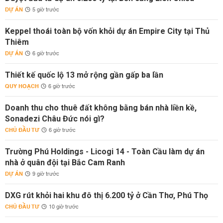
DỰ ÁN
5 giờ trước
Keppel thoái toàn bộ vốn khỏi dự án Empire City tại Thủ
Thiêm
DỰ ÁN
6 giờ trước
Thiết kế quốc lộ 13 mở rộng gần gấp ba lần
QUY HOẠCH
6 giờ trước
Doanh thu cho thuê đất không bằng bán nhà liền kề,
Sonadezi Châu Đức nói gì?
CHỦ ĐẦU TƯ
6 giờ trước
Trường Phú Holdings - Licogi 14 - Toàn Cầu làm dự án
nhà ở quân đội tại Bắc Cam Ranh
DỰ ÁN
9 giờ trước
DXG rút khỏi hai khu đô thị 6.200 tỷ ở Cần Thơ, Phú Thọ
CHỦ ĐẦU TƯ
10 giờ trước