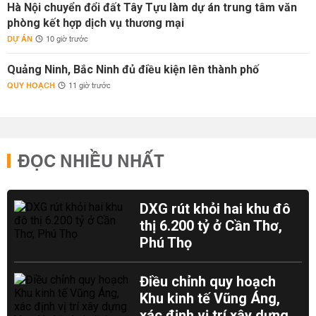
Hà Nội chuyển đổi đất Tây Tựu làm dự án trung tâm văn
phòng kết hợp dịch vụ thương mại
DỰ ÁN
10 giờ trước
Quảng Ninh, Bắc Ninh đủ điều kiện lên thành phố
QUY HOẠCH
11 giờ trước
ĐỌC NHIỀU NHẤT
DXG rút khỏi hai khu đô
thị 6.200 tỷ ở Cần Thơ,
Phú Thọ
Điều chỉnh quy hoạch
Khu kinh tế Vũng Áng,
xác định vị trí xây dựng