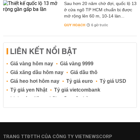
Sau hơn 20 năm chờ đợi, quốc lộ 13
ở cửa ngõ TP HCM chuẩn bị được
mở rộng lên 60 m, 10-14 làn...
QUY HOẠCH
6 giờ trước
LIÊN KẾT NỔI BẬT
Giá vàng hôm nay
Giá vàng 9999
Giá xăng dầu hôm nay
Giá dầu thô
Giá heo hơi hôm nay
Tỷ giá euro
Tỷ giá USD
Tỷ giá yen Nhật
Tỷ giá vietcombank
Lịch cúp điện
Lãi suất ngân hàng
Lãi suất tiết kiệm
Lãi suất tiền gửi
Lãi suất ngân hàng Agribank
Lãi suất ngân hàng Sacombank
Lãi suất ngân hàng BIDV
TRANG TTĐTTH CỦA CÔNG TY VIETNEWSCORP