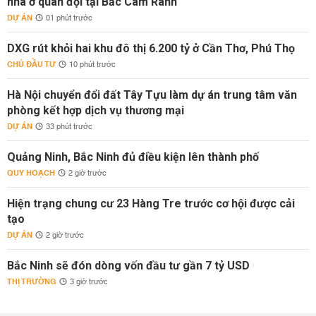
nhà ở quân đội tại Bắc Cam Ranh
DỰ ÁN
01 phút trước
DXG rút khỏi hai khu đô thị 6.200 tỷ ở Cần Thơ, Phú Thọ
CHỦ ĐẦU TƯ
10 phút trước
Hà Nội chuyển đổi đất Tây Tựu làm dự án trung tâm văn
phòng kết hợp dịch vụ thương mại
DỰ ÁN
33 phút trước
Quảng Ninh, Bắc Ninh đủ điều kiện lên thành phố
QUY HOẠCH
2 giờ trước
Hiện trạng chung cư 23 Hàng Tre trước cơ hội được cải
tạo
DỰ ÁN
2 giờ trước
Bắc Ninh sẽ đón dòng vốn đầu tư gần 7 tỷ USD
THỊ TRƯỜNG
3 giờ trước