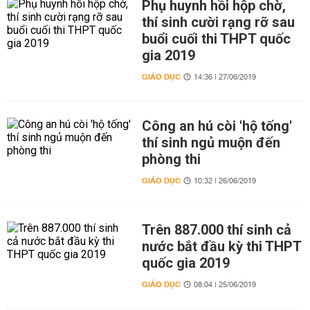
Phụ huynh hồi hộp chờ,
thí sinh cười rạng rỡ sau
buổi cuối thi THPT quốc
gia 2019
GIÁO DỤC
14:36 | 27/06/2019
Công an hú còi 'hộ tống'
thí sinh ngủ muộn đến
phòng thi
GIÁO DỤC
10:32 | 26/06/2019
Trên 887.000 thí sinh cả
nước bắt đầu kỳ thi THPT
quốc gia 2019
GIÁO DỤC
08:04 | 25/06/2019