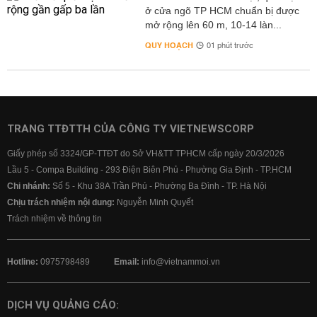
ở cửa ngõ TP HCM chuẩn bị được
mở rộng lên 60 m, 10-14 làn...
QUY HOẠCH
01 phút trước
TRANG TTĐTTH CỦA CÔNG TY VIETNEWSCORP
Giấy phép số 3324/GP-TTĐT do Sở VH&TT TPHCM cấp ngày 20/3/2026
Lầu 5 - Compa Building - 293 Điện Biên Phủ - Phường Gia Định - TP.HCM
Chi nhánh:
Số 5 - Khu 38A Trần Phú - Phường Ba Đình - TP. Hà Nội
Chịu trách nhiệm nội dung:
Nguyễn Minh Quyết
Trách nhiệm về thông tin
Hotline:
0975798489
Email:
info@vietnammoi.vn
DỊCH VỤ QUẢNG CÁO: