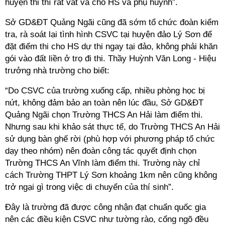
huyện thi thì rất vất vả cho HS và phụ huynh”.
Sở GD&ĐT Quảng Ngãi cũng đã sớm tổ chức đoàn kiểm
tra, rà soát lại tình hình CSVC tại huyện đảo Lý Sơn để
đặt điểm thi cho HS dự thi ngay tại đảo, không phải khăn
gói vào đất liền ở trọ đi thi. Thầy Huỳnh Văn Long - Hiệu
trưởng nhà trường cho biết:
“Do CSVC của trường xuống cấp, nhiều phòng học bị
nứt, không đảm bảo an toàn nên lúc đầu, Sở GD&ĐT
Quảng Ngãi chọn Trường THCS An Hải làm điểm thi.
Nhưng sau khi khảo sát thực tế, do Trường THCS An Hải
sử dụng bàn ghế rời (phù hợp với phương pháp tổ chức
dạy theo nhóm) nên đoàn công tác quyết định chọn
Trường THCS An Vĩnh làm điểm thi. Trường này chỉ
cách Trường THPT Lý Sơn khoảng 1km nên cũng không
trở ngại gì trong việc di chuyển của thí sinh”.
Đây là trường đã được công nhận đạt chuẩn quốc gia
nên các điều kiện CSVC như tường rào, cổng ngõ đều