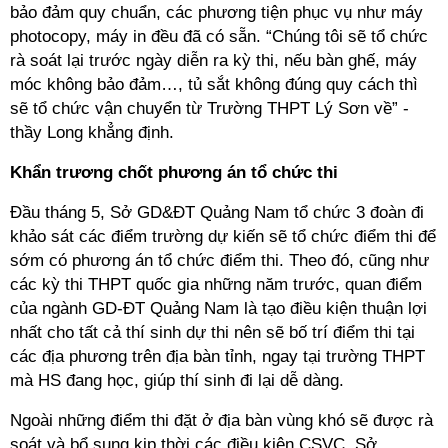
bảo đảm quy chuẩn, các phương tiện phục vụ như máy
photocopy, máy in đều đã có sẵn. “Chúng tôi sẽ tổ chức
rà soát lại trước ngày diễn ra kỳ thi, nếu bàn ghế, máy
móc không bảo đảm…, tủ sắt không đúng quy cách thì
sẽ tổ chức vận chuyển từ Trường THPT Lý Sơn về” -
thầy Long khẳng định.
Khẩn trương chốt phương án tổ chức thi
Đầu tháng 5, Sở GD&ĐT Quảng Nam tổ chức 3 đoàn đi
khảo sát các điểm trường dự kiến sẽ tổ chức điểm thi để
sớm có phương án tổ chức điểm thi. Theo đó, cũng như
các kỳ thi THPT quốc gia những năm trước, quan điểm
của ngành GD-ĐT Quảng Nam là tạo điều kiện thuận lợi
nhất cho tất cả thí sinh dự thi nên sẽ bố trí điểm thi tại
các địa phương trên địa bàn tỉnh, ngay tại trường THPT
mà HS đang học, giúp thí sinh đi lại dễ dàng.
Ngoài những điểm thi đặt ở địa bàn vùng khó sẽ được rà
soát và bổ sung kịp thời các điều kiện CSVC, Sở