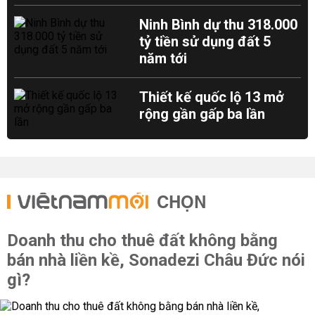
Ninh Bình dự thu 318.000
tỷ tiền sử dụng đất 5
năm tới
Thiết kế quốc lộ 13 mở
rộng gần gấp ba lần
CHỌN
Doanh thu cho thuê đất không bằng
bán nhà liền kề, Sonadezi Châu Đức nói
gì?