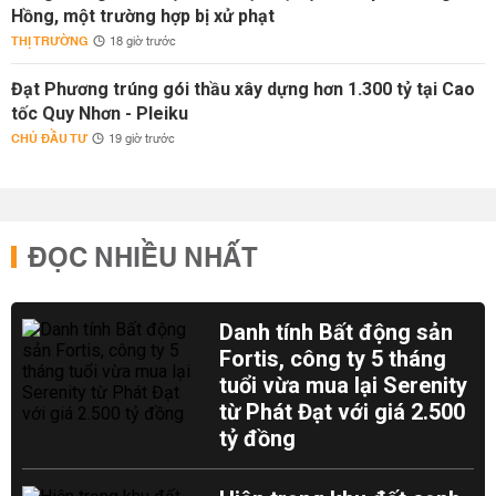
Hồng, một trường hợp bị xử phạt
THỊ TRƯỜNG
18 giờ trước
Đạt Phương trúng gói thầu xây dựng hơn 1.300 tỷ tại Cao
tốc Quy Nhơn - Pleiku
CHỦ ĐẦU TƯ
19 giờ trước
ĐỌC NHIỀU NHẤT
Danh tính Bất động sản
Fortis, công ty 5 tháng
tuổi vừa mua lại Serenity
từ Phát Đạt với giá 2.500
tỷ đồng