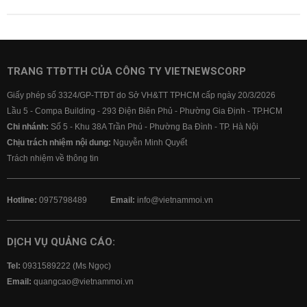
TRANG TTĐTTH CỦA CÔNG TY VIETNEWSCORP
Giấy phép số 3324/GP-TTĐT do Sở VH&TT TPHCM cấp ngày 20/3/2026
Lầu 5 - Compa Building - 293 Điện Biên Phủ - Phường Gia Định - TP.HCM
Chi nhánh:
Số 5 - Khu 38A Trần Phú - Phường Ba Đình - TP. Hà Nội
Chịu trách nhiệm nội dung:
Nguyễn Minh Quyết
Trách nhiệm về thông tin
Hotline:
0975798489
Email:
info@vietnammoi.vn
DỊCH VỤ QUẢNG CÁO:
Tel:
0931589222 (Ms Ngọc)
Email:
quangcao@vietnammoi.vn