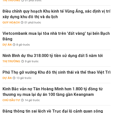
THỊ TRƯỜNG
01 phút trước
Điều chỉnh quy hoạch Khu kinh tế Vũng Áng, xác định vị trí
xây dựng khu đô thị và du lịch
QUY HOẠCH
01 phút trước
Vietcombank mua lại tòa nhà trên 'đất vàng' tại bến Bạch
Đằng
DỰ ÁN
8 giờ trước
Ninh Bình dự thu 318.000 tỷ tiền sử dụng đất 5 năm tới
THỊ TRƯỜNG
9 giờ trước
Phú Thọ gỡ vướng Khu đô thị sinh thái và thể thao Việt Trì
DỰ ÁN
13 giờ trước
Kinh Bắc vẫn nợ Tân Hoàng Minh hơn 1.800 tỷ đồng từ
thương vụ mua lại dự án 100 tầng gần Keangnam
CHỦ ĐẦU TƯ
14 giờ trước
Đăng thông tin sai lệch về Trục đại lộ cảnh quan sông