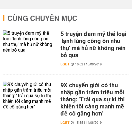
CÙNG CHUYÊN MỤC
5 truyện đam mỹ thể loại
'lạnh lùng công ôn nhu
thụ' mà hủ nữ không nên
bỏ qua
LGBT
10:02 | 15/06/2019
9X chuyển giới có thu
nhập gần trăm triệu mỗi
tháng: 'Trải qua sự kì thị
khiến tôi càng mạnh mẽ
để cố gắng hơn'
LGBT
15:55 | 14/06/2019