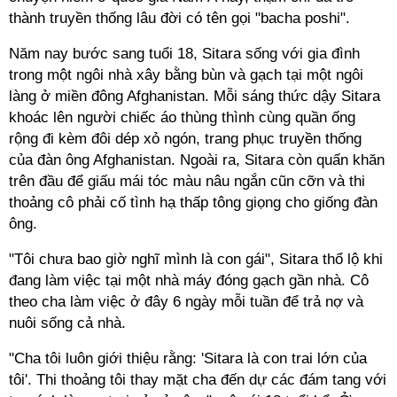
thành truyền thống lâu đời có tên gọi "bacha poshi".
Năm nay bước sang tuổi 18, Sitara sống với gia đình
trong một ngôi nhà xây bằng bùn và gạch tại một ngôi
làng ở miền đông Afghanistan. Mỗi sáng thức dậy Sitara
khoác lên người chiếc áo thùng thình cùng quần ống
rộng đi kèm đôi dép xỏ ngón, trang phục truyền thống
của đàn ông Afghanistan. Ngoài ra, Sitara còn quấn khăn
trên đầu để giấu mái tóc màu nâu ngắn cũn cỡn và thi
thoảng cô phải cố tình hạ thấp tông giọng cho giống đàn
ông.
"Tôi chưa bao giờ nghĩ mình là con gái", Sitara thổ lộ khi
đang làm việc tại một nhà máy đóng gạch gần nhà. Cô
theo cha làm việc ở đây 6 ngày mỗi tuần để trả nợ và
nuôi sống cả nhà.
"Cha tôi luôn giới thiệu rằng: 'Sitara là con trai lớn của
tôi'. Thi thoảng tôi thay mặt cha đến dự các đám tang với