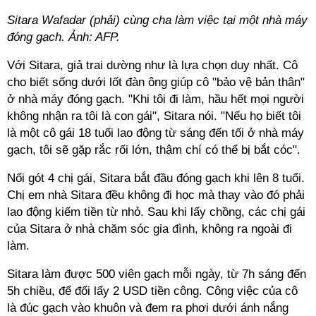
Sitara Wafadar (phải) cùng cha làm việc tại một nhà máy
đóng gạch. Ảnh: AFP.
Với Sitara, giả trai dường như là lựa chọn duy nhất. Cô
cho biết sống dưới lốt đàn ông giúp cô "bảo vệ bản thân"
ở nhà máy đóng gạch. "Khi tôi đi làm, hầu hết mọi người
không nhận ra tôi là con gái", Sitara nói. "Nếu họ biết tôi
là một cô gái 18 tuổi lao động từ sáng đến tối ở nhà máy
gạch, tôi sẽ gặp rắc rối lớn, thậm chí có thể bị bắt cóc".
Nối gót 4 chị gái, Sitara bắt đầu đóng gạch khi lên 8 tuổi.
Chị em nhà Sitara đều không đi học mà thay vào đó phải
lao động kiếm tiền từ nhỏ. Sau khi lấy chồng, các chị gái
của Sitara ở nhà chăm sóc gia đình, không ra ngoài đi
làm.
Sitara làm được 500 viên gạch mỗi ngày, từ 7h sáng đến
5h chiều, để đổi lấy 2 USD tiền công. Công việc của cô
là đúc gạch vào khuôn và đem ra phơi dưới ánh nắng