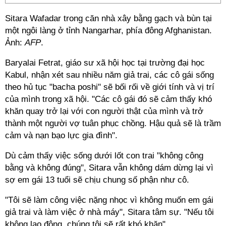
Sitara Wafadar trong căn nhà xây bằng gạch và bùn tại
một ngôi làng ở tỉnh Nangarhar, phía đông Afghanistan.
Ảnh:
AFP
.
Baryalai Fetrat, giáo sư xã hội học tại trường đại học
Kabul, nhận xét sau nhiều năm giả trai, các cô gái sống
theo hủ tục "bacha poshi" sẽ bối rối về giới tính và vị trí
của mình trong xã hội. "Các cô gái đó sẽ cảm thấy khó
khăn quay trở lại với con người thật của mình và trở
thành một người vợ tuân phục chồng. Hậu quả sẽ là trầm
cảm và nạn bạo lực gia đình".
Dù cảm thấy việc sống dưới lốt con trai "không công
bằng và không đúng", Sitara vẫn không dám dừng lại vì
sợ em gái 13 tuổi sẽ chịu chung số phận như cô.
"Tôi sẽ làm công việc nặng nhọc vì không muốn em gái
giả trai và làm việc ở nhà máy", Sitara tâm sự. "Nếu tôi
không lao động, chúng tôi sẽ rất khó khăn".