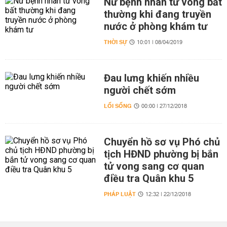
Nữ bệnh nhân tử vong bất
thường khi đang truyền
nước ở phòng khám tư
THỜI SỰ
10:01 | 08/04/2019
Đau lưng khiến nhiều
người chết sớm
LỐI SỐNG
00:00 | 27/12/2018
Chuyển hồ sơ vụ Phó chủ
tịch HĐND phường bị bắn
tử vong sang cơ quan
điều tra Quân khu 5
PHÁP LUẬT
12:32 | 22/12/2018