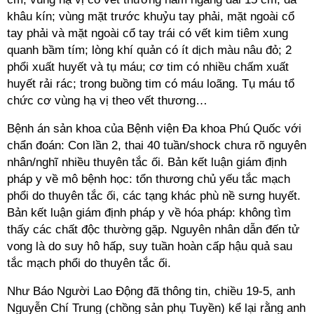
khâu kín; vùng mặt trước khuỷu tay phải, mặt ngoài cổ
tay phải và mặt ngoài cổ tay trái có vết kim tiêm xung
quanh bầm tím; lòng khí quản có ít dịch màu nâu đỏ; 2
phổi xuất huyết và tụ máu; cơ tim có nhiều chấm xuất
huyết rải rác; trong buồng tim có máu loãng. Tụ máu tổ
chức cơ vùng hạ vị theo vết thương…
Bệnh án sản khoa của Bệnh viện Đa khoa Phú Quốc với
chẩn đoán: Con lần 2, thai 40 tuần/shock chưa rõ nguyên
nhân/nghĩ nhiều thuyên tắc ối. Bản kết luận giám định
pháp y về mô bệnh học: tổn thương chủ yếu tắc mạch
phổi do thuyên tắc ối, các tạng khác phù nề sưng huyết.
Bản kết luận giám định pháp y về hóa pháp: không tìm
thấy các chất độc thường gặp. Nguyên nhân dẫn đến tử
vong là do suy hô hấp, suy tuần hoàn cấp hậu quả sau
tắc mạch phổi do thuyên tắc ối.
Như Báo Người Lao Động đã thông tin, chiều 19-5, anh
Nguyễn Chí Trung (chồng sản phụ Tuyền) kể lại rằng anh