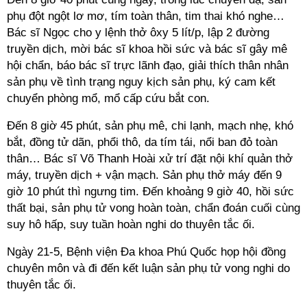
phụ đột ngột lơ mơ, tím toàn thân, tim thai khó nghe…
Bác sĩ Ngọc cho y lệnh thở ôxy 5 lít/p, lập 2 đường
truyền dịch, mời bác sĩ khoa hồi sức và bác sĩ gây mê
hội chẩn, báo bác sĩ trực lãnh đạo, giải thích thân nhân
sản phụ về tình trạng nguy kịch sản phụ, ký cam kết
chuyển phòng mổ, mổ cấp cứu bắt con.
Đến 8 giờ 45 phút, sản phụ mê, chi lạnh, mạch nhẹ, khó
bắt, đồng tử dãn, phổi thô, da tím tái, nổi ban đỏ toàn
thân… Bác sĩ Võ Thanh Hoài xử trí đặt nội khí quản thở
máy, truyền dịch + vận mạch. Sản phụ thở máy đến 9
giờ 10 phút thì ngưng tim. Đến khoảng 9 giờ 40, hồi sức
thất bại, sản phụ tử vong hoàn toàn, chẩn đoán cuối cùng
suy hô hấp, suy tuần hoàn nghi do thuyên tắc ối.
Ngày 21-5, Bệnh viện Đa khoa Phú Quốc họp hội đồng
chuyên môn và đi đến kết luận sản phụ tử vong nghi do
thuyên tắc ối.