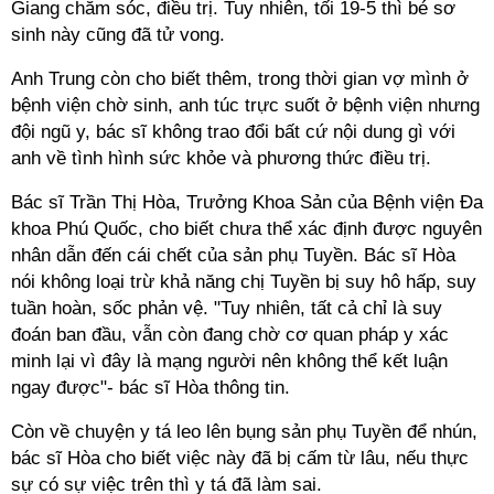
Giang chăm sóc, điều trị. Tuy nhiên, tối 19-5 thì bé sơ
sinh này cũng đã tử vong.
Anh Trung còn cho biết thêm, trong thời gian vợ mình ở
bệnh viện chờ sinh, anh túc trực suốt ở bệnh viện nhưng
đội ngũ y, bác sĩ không trao đổi bất cứ nội dung gì với
anh về tình hình sức khỏe và phương thức điều trị.
Bác sĩ Trần Thị Hòa, Trưởng Khoa Sản của Bệnh viện Đa
khoa Phú Quốc, cho biết chưa thể xác định được nguyên
nhân dẫn đến cái chết của sản phụ Tuyền. Bác sĩ Hòa
nói không loại trừ khả năng chị Tuyền bị suy hô hấp, suy
tuần hoàn, sốc phản vệ. "Tuy nhiên, tất cả chỉ là suy
đoán ban đầu, vẫn còn đang chờ cơ quan pháp y xác
minh lại vì đây là mạng người nên không thể kết luận
ngay được"- bác sĩ Hòa thông tin.
Còn về chuyện y tá leo lên bụng sản phụ Tuyền để nhún,
bác sĩ Hòa cho biết việc này đã bị cấm từ lâu, nếu thực
sự có sự việc trên thì y tá đã làm sai.