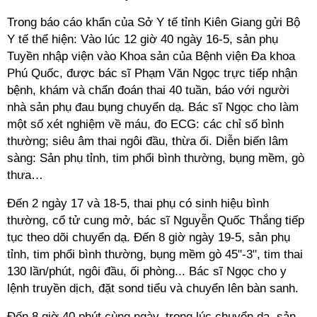
Trong báo cáo khẩn của Sở Y tế tỉnh Kiên Giang gửi Bộ
Y tế thể hiện: Vào lúc 12 giờ 40 ngày 16-5, sản phụ
Tuyền nhập viện vào Khoa sản của Bệnh viện Đa khoa
Phú Quốc, được bác sĩ Phạm Văn Ngọc trực tiếp nhận
bệnh, khám và chẩn đoán thai 40 tuần, báo với người
nhà sản phụ đau bụng chuyển dạ. Bác sĩ Ngọc cho làm
một số xét nghiệm về máu, đo ECG: các chỉ số bình
thường; siêu âm thai ngôi đầu, thừa ối. Diễn biến lâm
sàng: Sản phụ tỉnh, tim phổi bình thường, bụng mềm, gò
thưa…
Đến 2 ngày 17 và 18-5, thai phụ có sinh hiệu bình
thường, cổ tử cung mở, bác sĩ Nguyễn Quốc Thắng tiếp
tục theo dõi chuyển dạ. Đến 8 giờ ngày 19-5, sản phụ
tỉnh, tim phổi bình thường, bụng mềm gò 45"-3", tim thai
130 lần/phút, ngôi đầu, ối phòng... Bác sĩ Ngọc cho y
lệnh truyền dịch, đặt sond tiểu và chuyển lên bàn sanh.
Đến 8 giờ 40 phút cùng ngày, trong lúc chuyển dạ, sản