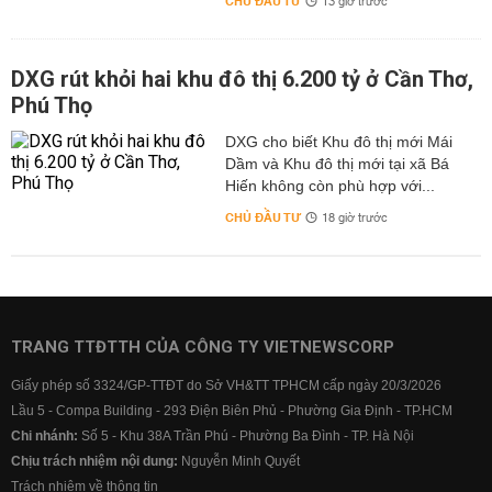
CHỦ ĐẦU TƯ
13 giờ trước
DXG rút khỏi hai khu đô thị 6.200 tỷ ở Cần Thơ,
Phú Thọ
DXG cho biết Khu đô thị mới Mái
Dầm và Khu đô thị mới tại xã Bá
Hiến không còn phù hợp với...
CHỦ ĐẦU TƯ
18 giờ trước
TRANG TTĐTTH CỦA CÔNG TY VIETNEWSCORP
Giấy phép số 3324/GP-TTĐT do Sở VH&TT TPHCM cấp ngày 20/3/2026
Lầu 5 - Compa Building - 293 Điện Biên Phủ - Phường Gia Định - TP.HCM
Chi nhánh:
Số 5 - Khu 38A Trần Phú - Phường Ba Đình - TP. Hà Nội
Chịu trách nhiệm nội dung:
Nguyễn Minh Quyết
Trách nhiệm về thông tin