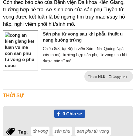
Còn theo báo cáo của Bệnh viện Đa khoa Kiên Giang,
trường hợp bé trai sơ sinh con của sản phụ Tuyền tử
vong được kết luận là bé ngưng tim trụy mạch/suy hô
hấp, nghi viêm phổi hít/sinh mổ.
Sản phụ tử vong sau khi phẫu thuật u
nang buồng trứng ​
Chiều 8/8, tại Bệnh viện Sản - Nhi Quảng Ngãi
xảy ra một trường hợp sản phụ tử vong sau khi
được bác sĩ mổ ...
Theo
NLĐ
Copy link
THỜI SỰ
0
Chia sẻ
tử vong
sản phụ
sản phụ tử vong
Tag: