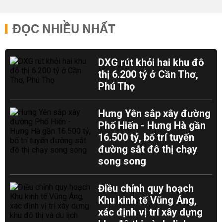
ĐỌC NHIỀU NHẤT
DXG rút khỏi hai khu đô
thị 6.200 tỷ ở Cần Thơ,
Phú Thọ
Hưng Yên sắp xây đường
Phố Hiến - Hưng Hà gần
16.500 tỷ, bố trí tuyến
đường sắt đô thị chạy
song song
Điều chỉnh quy hoạch
Khu kinh tế Vũng Áng,
xác định vị trí xây dựng