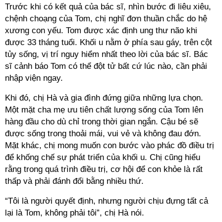
Trước khi có kết quả của bác sĩ, nhìn bước đi liêu xiêu,
chệnh choạng của Tom, chị nghĩ đơn thuần chắc do hệ
xương con yếu. Tom được xác định ung thư não khi
được 33 tháng tuổi. Khối u nằm ở phía sau gáy, trên cột
tủy sống, vị trí nguy hiểm nhất theo lời của bác sĩ. Bác
sĩ cảnh báo Tom có thể đột tử bất cứ lúc nào, cần phải
nhập viện ngay.
Khi đó, chị Hà và gia đình đứng giữa những lựa chọn.
Một mặt cha mẹ ưu tiên chất lượng sống của Tom lên
hàng đầu cho dù chỉ trong thời gian ngắn. Cậu bé sẽ
được sống trong thoải mái, vui vẻ và không đau đớn.
Mặt khác, chị mong muốn con bước vào phác đồ điều trị
để khống chế sự phát triển của khối u. Chị cũng hiểu
rằng trong quá trình điều trị, cơ hội để con khỏe là rất
thấp và phải đánh đổi bằng nhiều thứ.
“Tôi là người quyết định, nhưng người chịu đựng tất cả
lại là Tom, không phải tôi”, chị Hà nói.