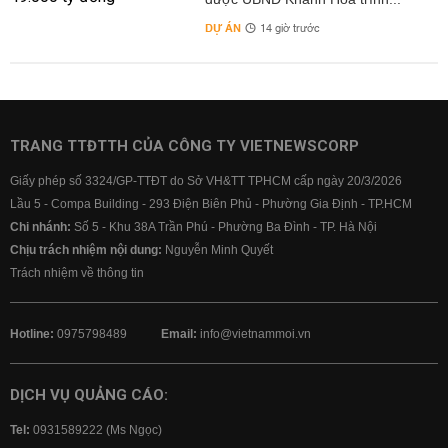
DỰ ÁN
14 giờ trước
TRANG TTĐTTH CỦA CÔNG TY VIETNEWSCORP
Giấy phép số 3324/GP-TTĐT do Sở VH&TT TPHCM cấp ngày 20/3/2026
Lầu 5 - Compa Building - 293 Điện Biên Phủ - Phường Gia Định - TP.HCM
Chi nhánh:
Số 5 - Khu 38A Trần Phú - Phường Ba Đình - TP. Hà Nội
Chịu trách nhiệm nội dung:
Nguyễn Minh Quyết
Trách nhiệm về thông tin
Hotline:
0975798489
Email:
info@vietnammoi.vn
DỊCH VỤ QUẢNG CÁO:
Tel:
0931589222 (Ms Ngọc)