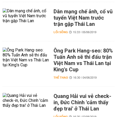
Dân mạng chế ảnh, cổ vũ
tuyển Việt Nam trước
trận gặp Thái Lan
LỐI SỐNG
15:33 | 05/06/2019
Ông Park Hang-seo: 80%
Tuấn Anh sẽ thi đấu trận
Việt Nam vs Thái Lan tại
King's Cup
THỂ THAO
16:30 | 04/06/2019
Quang Hải vui vẻ check-
in, Đức Chinh 'cảm thấy
đẹp trai' ở Thái Lan
LỐI SỐNG