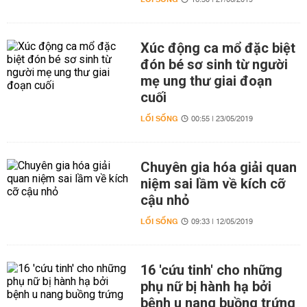
16:30 | 27/06/2019
Xúc động ca mổ đặc biệt
đón bé sơ sinh từ người
mẹ ung thư giai đoạn
cuối
LỐI SỐNG
00:55 | 23/05/2019
Chuyên gia hóa giải quan
niệm sai lầm về kích cỡ
cậu nhỏ
LỐI SỐNG
09:33 | 12/05/2019
16 'cứu tinh' cho những
phụ nữ bị hành hạ bởi
bệnh u nang buồng trứng