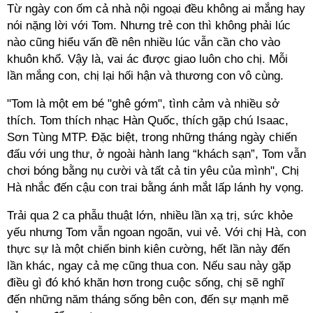
Từ ngày con ốm cả nhà nội ngoại đều không ai mắng hay
nói nặng lời với Tom. Nhưng trẻ con thì không phải lúc
nào cũng hiểu vấn đề nên nhiều lúc vẫn cần cho vào
khuôn khổ. Vậy là, vai ác được giao luôn cho chị. Mỗi
lần mắng con, chị lại hối hận và thương con vô cùng.
"Tom là một em bé "ghê gớm", tình cảm và nhiều sở
thích. Tom thích nhạc Hàn Quốc, thích gặp chú Isaac,
Sơn Tùng MTP. Đặc biệt, trong những tháng ngày chiến
đấu với ung thư, ở ngoài hành lang “khách sạn”, Tom vẫn
chơi bóng bằng nụ cười và tất cả tin yêu của mình", Chị
Hà nhắc đến cậu con trai bằng ánh mắt lấp lánh hy vọng.
Trải qua 2 ca phẫu thuật lớn, nhiều lần xạ trị, sức khỏe
yếu nhưng Tom vẫn ngoan ngoãn, vui vẻ. Với chị Hà, con
thực sự là một chiến binh kiên cường, hết lần này đến
lần khác, ngay cả mẹ cũng thua con. Nếu sau này gặp
điều gì đó khó khăn hơn trong cuộc sống, chị sẽ nghĩ
đến những năm tháng sống bên con, đến sự mạnh mẽ