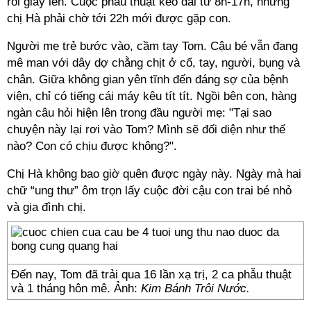
rồi giãy lên. Cuộc phẫu thuật kéo dài từ 8h-17h, nhưng
chị Hà phải chờ tới 22h mới được gặp con.
Người mẹ trẻ bước vào, cầm tay Tom. Cậu bé vẫn đang
mê man với dây dợ chằng chịt ở cổ, tay, người, bụng và
chân. Giữa không gian yên tĩnh đến đáng sợ của bệnh
viện, chỉ có tiếng cái máy kêu tít tít. Ngồi bên con, hàng
ngàn câu hỏi hiện lên trong đầu người mẹ: "Tại sao
chuyện này lại rơi vào Tom? Mình sẽ đối diện như thế
nào? Con có chịu được không?".
Chị Hà không bao giờ quên được ngày này. Ngày mà hai
chữ “ung thư” ôm trọn lấy cuộc đời cậu con trai bé nhỏ
và gia đình chị.
Đến nay, Tom đã trải qua 16 lần xạ trị, 2 ca phẫu thuật
và 1 tháng hôn mê. Ảnh:
Kim Bánh Trôi Nước.