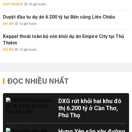
QUY HOẠCH
10 giờ trước
Duyệt đầu tư dự án 6.200 tỷ tại Bến cảng Liên Chiểu
DỰ ÁN
13 giờ trước
Keppel thoái toàn bộ vốn khỏi dự án Empire City tại Thủ
Thiêm
DỰ ÁN
13 giờ trước
ĐỌC NHIỀU NHẤT
DXG rút khỏi hai khu đô
thị 6.200 tỷ ở Cần Thơ,
Phú Thọ
Hưng Yên sắp xây đường