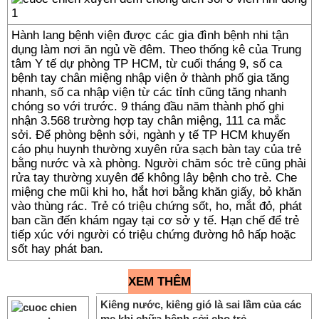
Hành lang bệnh viện được các gia đình bệnh nhi tận
dụng làm nơi ăn ngủ về đêm. Theo thống kê của Trung
tâm Y tế dự phòng TP HCM, từ cuối tháng 9, số ca
bệnh tay chân miệng nhập viện ở thành phố gia tăng
nhanh, số ca nhập viện từ các tỉnh cũng tăng nhanh
chóng so với trước. 9 tháng đầu năm thành phố ghi
nhận 3.568 trường hợp tay chân miệng, 111 ca mắc
sởi. Để phòng bệnh sởi, ngành y tế TP HCM khuyến
cáo phụ huynh thường xuyên rửa sạch bàn tay của trẻ
bằng nước và xà phòng. Người chăm sóc trẻ cũng phải
rửa tay thường xuyên để không lây bệnh cho trẻ. Che
miệng che mũi khi ho, hắt hơi bằng khăn giấy, bỏ khăn
vào thùng rác. Trẻ có triệu chứng sốt, ho, mắt đỏ, phát
ban cần đến khám ngay tại cơ sở y tế. Hạn chế để trẻ
tiếp xúc với người có triệu chứng đường hô hấp hoặc
sốt hay phát ban.
XEM THÊM
Kiêng nước, kiêng gió là sai lầm của các
mẹ khi chữa bệnh sởi cho trẻ