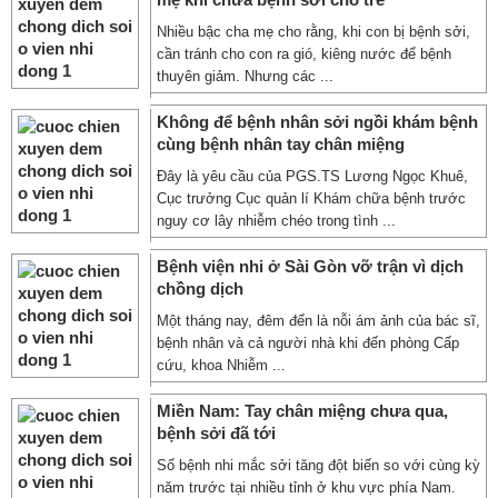
Nhiều bậc cha mẹ cho rằng, khi con bị bệnh sởi,
cần tránh cho con ra gió, kiêng nước để bệnh
thuyên giảm. Nhưng các ...
Không để bệnh nhân sởi ngồi khám bệnh
cùng bệnh nhân tay chân miệng
Đây là yêu cầu của PGS.TS Lương Ngọc Khuê,
Cục trưởng Cục quản lí Khám chữa bệnh trước
nguy cơ lây nhiễm chéo trong tình ...
Bệnh viện nhi ở Sài Gòn vỡ trận vì dịch
chồng dịch
Một tháng nay, đêm đến là nỗi ám ảnh của bác sĩ,
bệnh nhân và cả người nhà khi đến phòng Cấp
cứu, khoa Nhiễm ...
Miền Nam: Tay chân miệng chưa qua,
bệnh sởi đã tới
Số bệnh nhi mắc sởi tăng đột biến so với cùng kỳ
năm trước tại nhiều tỉnh ở khu vực phía Nam.