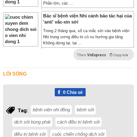
Phần lớn, các ...
Bác sĩ bệnh viện Nhi cảnh báo tác hại của
'anti' vắc-xin sởi
Trong 2 tháng qua, số ca mắc sởi vào bệnh viện
Nhi trung ương điều trị có xu hướng gia tăng.
Không dừng lại, tại ...
Theo
VnExpress
Copy link
LỐI SỐNG
0
Chia sẻ
bệnh viện nhi đồng
bệnh sởi
Tag:
dịch sởi bùng phát
cách điều trị bệnh sởi
điều trị bệnh sởi
cuộc chiến chống dịch sởi