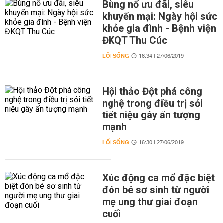
Bùng nổ ưu đãi, siêu
khuyến mại: Ngày hội sức
khỏe gia đình - Bệnh viện
ĐKQT Thu Cúc
LỐI SỐNG
16:34 | 27/06/2019
Hội thảo Đột phá công
nghệ trong điều trị sỏi
tiết niệu gây ấn tượng
mạnh
LỐI SỐNG
16:30 | 27/06/2019
Xúc động ca mổ đặc biệt
đón bé sơ sinh từ người
mẹ ung thư giai đoạn
cuối