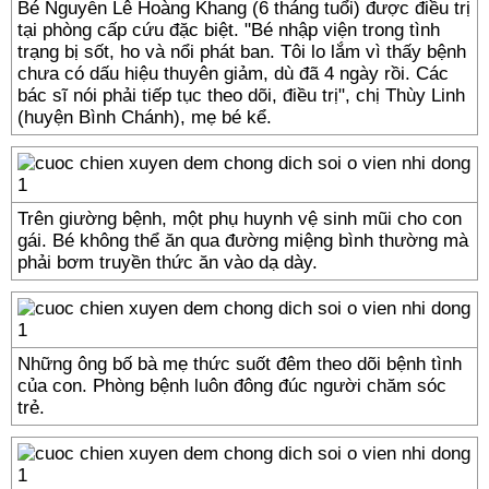
Bé Nguyễn Lê Hoàng Khang (6 tháng tuổi) được điều trị
tại phòng cấp cứu đặc biệt. "Bé nhập viện trong tình
trạng bị sốt, ho và nổi phát ban. Tôi lo lắm vì thấy bệnh
chưa có dấu hiệu thuyên giảm, dù đã 4 ngày rồi. Các
bác sĩ nói phải tiếp tục theo dõi, điều trị", chị Thùy Linh
(huyện Bình Chánh), mẹ bé kể.
Trên giường bệnh, một phụ huynh vệ sinh mũi cho con
gái. Bé không thể ăn qua đường miệng bình thường mà
phải bơm truyền thức ăn vào dạ dày.
Những ông bố bà mẹ thức suốt đêm theo dõi bệnh tình
của con. Phòng bệnh luôn đông đúc người chăm sóc
trẻ.